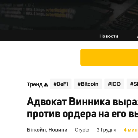
Новости
#DeFi
#Bitcoin
#ICO
#S
Тренд
Адвокат Винника выра
против ордера на его 
Біткойн
,
Новини
Crypto
3 Грудня
4 мин