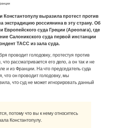
и Константопулу выразила протест против
 экстрадицию россиянина в эту страну. Об
и Европейского суда Греции (Ареопага), где
ние Салоникского суда первой инстанции
ндент ТАСС из зала суда.
бря проводит голодовку, протестуя против
, что рассматривается его дело, а он так и не
ле и из Франции. На что председатель суда
, что он проводит голодовку, мы
вила, что суд не может игнорировать данный
ется, потому что вы к нему относитесь
азала Константопулу.