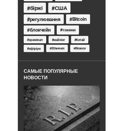
біржі
США
регулювання
Bitcoin
блокчейн
токени
кримінал
майнінг
Китай
Ethereum
ефіріум
Binance
САМЫЕ ПОПУЛЯРНЫЕ
НОВОСТИ