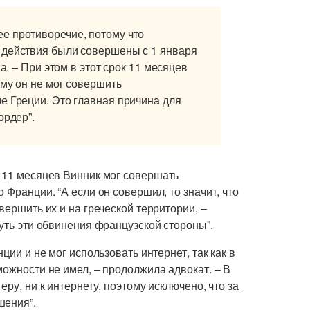
е противоречие, потому что
 действия были совершены с 1 января
а. – При этом в этот срок 11 месяцев
ому он не мог совершить
е Греции. Это главная причина для
ордер”.
и 11 месяцев Винник мог совершать
 Франции. “А если он совершил, то значит, что
вершить их и на греческой территории, –
нуть эти обвинения французской стороны”.
ции и не мог использовать интернет, так как в
можности не имел, – продолжила адвокат. – В
ру, ни к интернету, поэтому исключено, что за
шения”.