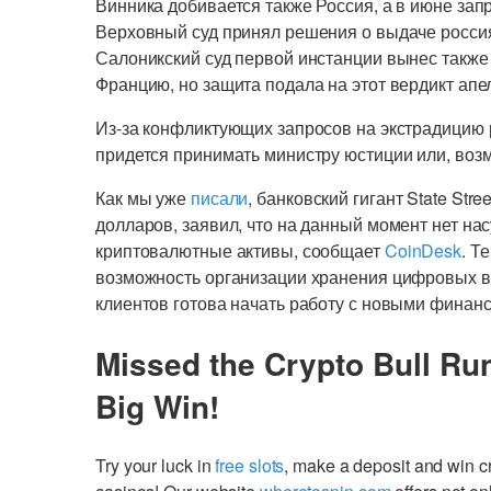
Винника добивается также Россия, а в июне зап
Верховный суд принял решения о выдаче россия
Салоникский суд первой инстанции вынес также
Францию, но защита подала на этот вердикт апе
Из-за конфликтующих запросов на экстрадицию 
придется принимать министру юстиции или, возм
Как мы уже
писали
, банковский гигант State Str
долларов, заявил, что на данный момент нет н
криптовалютные активы, сообщает
CoinDesk
. Т
возможность организации хранения цифровых ва
клиентов готова начать работу с новыми финан
Missed the Crypto Bull Ru
Big Win!
Try your luck in
free slots
, make a deposit and win 