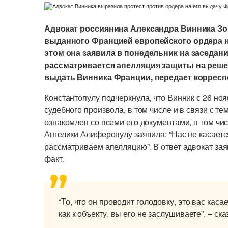
Адвокат россиянина Александра Винника Зо
выданного Францией европейского ордера на
этом она заявила в понедельник на заседани
рассматривается апелляция защиты на реше
выдать Винника Франции, передает корреспо
Константопулу подчеркнула, что Винник с 26 ноя
судебного произвола, в том числе и в связи с тем
ознакомлен со всеми его документами, в том чис
Ангелики Алиферопулу заявила: “Нас не касается
рассматриваем апелляцию”. В ответ адвокат зая
факт.
“То, что он проводит голодовку, это вас каса
как к объекту, вы его не заслушиваете”, – ск