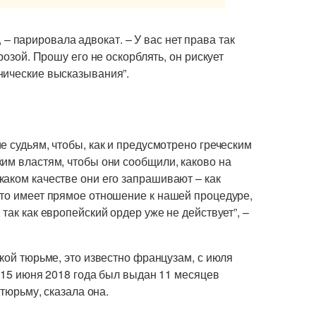
к, – парировала адвокат. – У вас нет права так
розой. Прошу его не оскорблять, он рискует
нические высказывания”.
е судьям, чтобы, как и предусмотрено греческим
им властям, чтобы они сообщили, каково на
аком качестве они его запрашивают – как
Это имеет прямое отношение к нашей процедуре,
так как европейский ордер уже не действует”, –
ской тюрьме, это известно французам, с июля
т 15 июня 2018 года был выдан 11 месяцев
 тюрьму, сказала она.