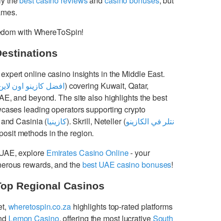
ly the
best casino reviews
and
casino bonuses
, but
games.
freedom with WhereToSpin!
Destinations
 expert online casino insights in the Middle East.
افضل كازينو اون لاين
) covering Kuwait, Qatar,
UAE, and beyond. The site also highlights the best
cases leading operators supporting crypto
 and Casinia (
كازينيا
). Skrill, Neteller (
نتلر في الكازينو
osit methods in the region.
 UAE, explore
Emirates Casino Online
- your
enerous rewards, and the
best UAE casino bonuses
!
Top Regional Casinos
et,
wheretospin.co.za
highlights top-rated platforms
nd
Lemon Casino
, offering the most lucrative
South