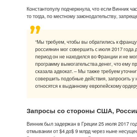
Константопулу подчеркнула, что если Винник час
то тогда, по местному законодательству, запре
“Мы требуем, чтобы вы обратились к францу
россиянин мог совершить с июля 2017 года д
период он не находился во Франции и не мо
программу вымогательства денег, что ему п
сказала адвокат. – Мы также требуем уточни
совершить подобные действия, запросить у 
относятся к выданному европейскому ордеру
Запросы со стороны США, Росси
Винник был задержан в Греции 25 июля 2017 год
отмывании от $4 до$ 9 млрд через ныне несущ