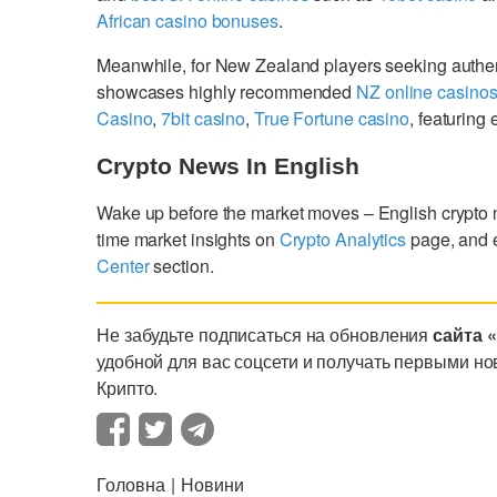
African casino bonuses
.
Meanwhile, for New Zealand players seeking authe
showcases highly recommended
NZ online casino
Casino
,
7bit casino
,
True Fortune casino
, featurin
Crypto News In English
Wake up before the market moves – English crypto
time market insights on
Crypto Analytics
page, and 
Center
section.
Не забудьте подписаться на обновления
сайта 
удобной для вас соцсети и получать первыми но
Крипто.
Головна
Новини