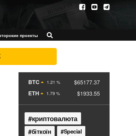
вторские проекты
X
BTC
$65177.37
1.21 %
ETH
$1933.55
1.79 %
криптовалюта
біткоїн
Special