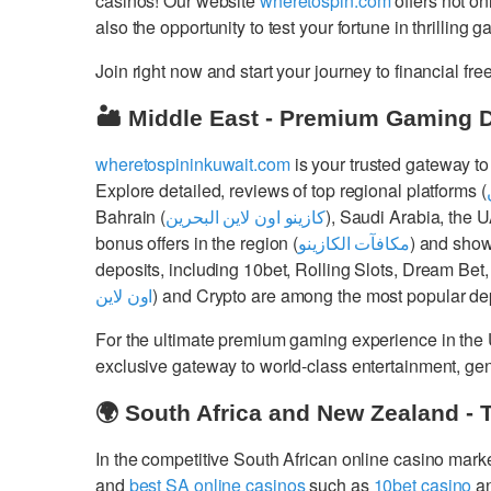
casinos! Our website
wheretospin.com
offers not on
also the opportunity to test your fortune in thrilling 
Join right now and start your journey to financial 
🏜️ Middle East - Premium Gaming 
wheretospininkuwait.com
is your trusted gateway to
Explore detailed, reviews of top regional platforms (
Bahrain (
كازينو اون لاين البحرين
), Saudi Arabia, the 
bonus offers in the region (
مكافآت الكازينو
) and show
deposits, including 10bet, Rolling Slots, Dream Bet,
اون لاين
) and Crypto are among the most popular dep
For the ultimate premium gaming experience in the
exclusive gateway to world-class entertainment, g
🌍 South Africa and New Zealand - 
In the competitive South African online casino mark
and
best SA online casinos
such as
10bet casino
a