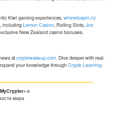
ntic Kiwi gaming experiences,
wheretospin.nz
s
, including
Lemon Casino
, Rolling Slots,
Joo
g exclusive New Zealand casino bonuses.
 news at
cryptowakeup.com
. Dive deeper with real-
expand your knowledge through
Crypto Learning
«MyCrypter»
в
вости мира