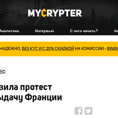
Аналитика
Интервью
С чего начать?
А
НАДЕЖНО,
БЕЗ KYC И С 20% СКИДКОЙ
НА КОМИССИИ -
BING
EC
зила протест
выдачу Франции