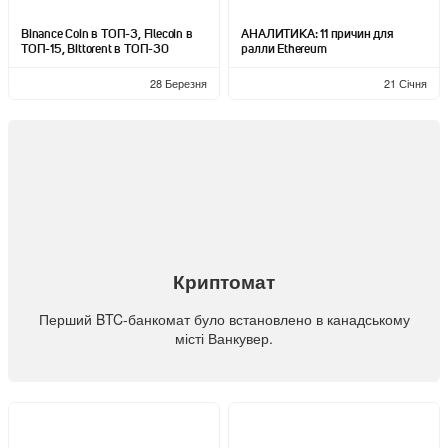
Binance Coin в ТОП-3, Filecoin в
АНАЛИТИКА: 11 причин для
ТОП-15, Bittorent в ТОП-30
ралли Ethereum
28 Березня
21 Січня
Криптомат
Перший BTC-банкомат було встановлено в канадському
місті Ванкувер.