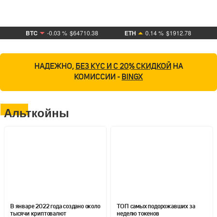
BTC
-0.03 %
$64710.38
ETH
0.14 %
$1912.78
НАДЕЖНО,
БЕЗ KYC И С 20% СКИДКОЙ
НА
КОМИССИИ -
BINGX
Альткойны
В январе 2022 года создано около
ТОП самых подорожавших за
тысячи криптовалют
неделю токенов