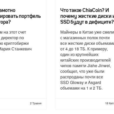
рамотно
Что такое ChiaCoin? И
ировать портфель
почему жесткие диски 
тора?
SSD будут в дефиците?
 на этот счет
Майнеры в Китае уже смели
 директор по
с магазинных полок почти
ию криптобиржи
все жесткие диски объемам
ария Станкевич
от 4 до 18 ТБ. К примеру,
один из крупнейших
китайских производителей
чипов памяти Jiahe Jinwei,
сообщил, что уже были
распроданы почти все
SSD Gloway и Asgard
объемами на 1 и 2 ТБ.
2 Травня
18 Кві