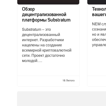
Обзор
Техно
децентрализованной
вашег
платформы Substratum
NEM слу
сознани
Substratum – это
но и я
децентрализованный
обеспе
интернет. Разработчики
управл
нацелены на создание
всемирной криптовалютной
сети. Проект достаточно
молодой….
18 Лютого