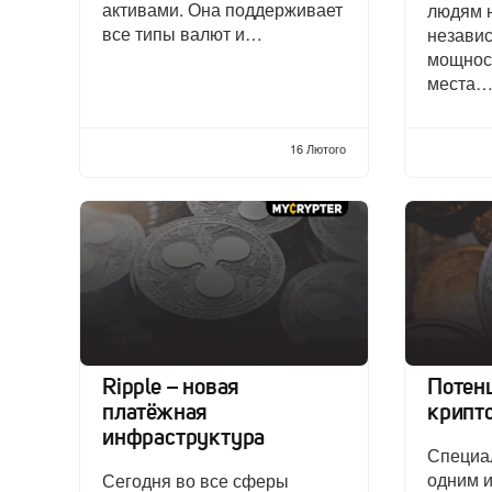
активами. Она поддерживает
людям н
все типы валют и…
независ
мощнос
места
16 Лютого
Ripple – новая
Потен
платёжная
крипт
инфраструктура
Специа
одним 
Сегодня во все сферы