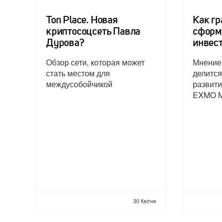
Ton Place. Новая
Как г
криптосоцсеть Павла
сформ
Дурова?
инвес
Обзор сети, которая может
Мнением
стать местом для
делится
междусобойчикой
развит
EXMO М
30 Квітня