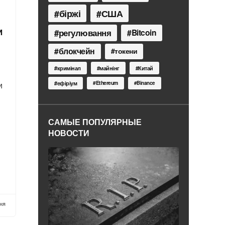
біржі
США
регулювання
Bitcoin
и
блокчейн
токени
кримінал
майнінг
Китай
Ethereum
и
ефіріум
Binance
САМЫЕ ПОПУЛЯРНЫЕ
НОВОСТИ
тня