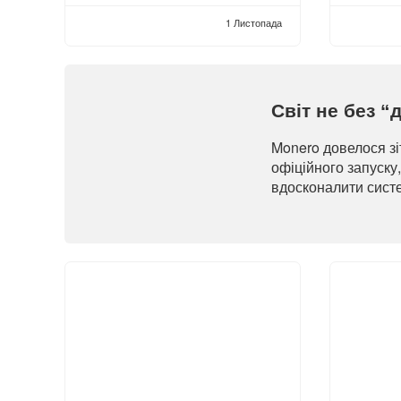
1 Листопада
Світ не без 
Monero довелося зі
офіційного запуску
вдосконалити сист