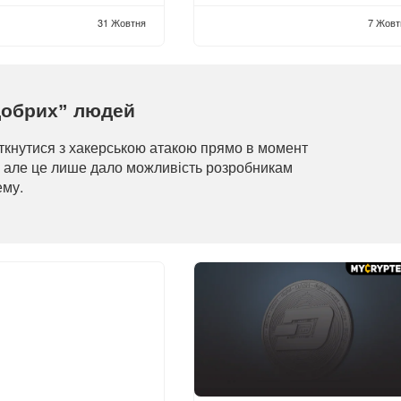
31 Жовтня
7 Жовт
“добрих” людей
ткнутися з хакерською атакою прямо в момент
, але це лише дало можливість розробникам
ему.