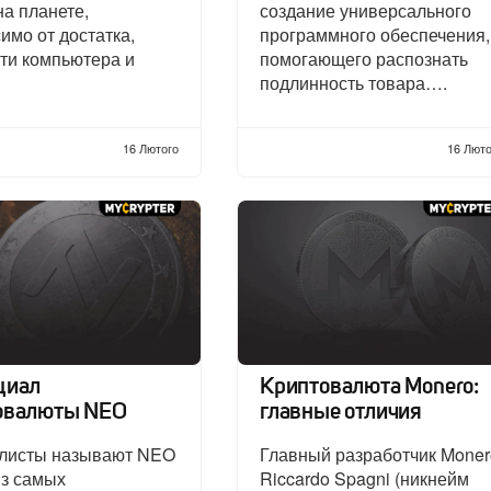
а планете,
создание универсального
имо от достатка,
программного обеспечения,
ти компьютера и
помогающего распознать
…
подлинность товара….
16 Лютого
16 Люто
циал
Криптовалюта Monero:
овалюты NEO
главные отличия
листы называют NEO
Главный разработчик Moner
из самых
Riccardo Spagni (никнейм