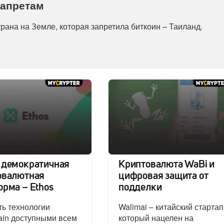
запретам
рана на Земле, которая запретила биткоин – Таиланд.
 демократичная
Криптовалюта WaBi и
овалютная
цифровая защита от
рма – Ethos
подделки
ь технологии
Walimai – китайский стартап
ain доступными всем
который нацелен на