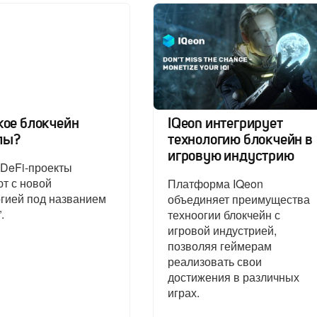
кое блокчейн
IQeon интегрирует
лы?
технологию блокчейн в
игровую индустрию
 DeFi-проекты
т с новой
Платформа IQeon
гией под названием
объединяет преимущества
.
техноогии блокчейн с
игровой индустрией,
позволяя геймерам
реализовать свои
достижения в различных
играх.