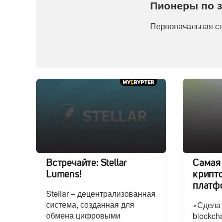
Пионеры по 
Первоначальная ст
Встречайте: Stellar
Самая
Lumens!
крипт
платфо
Stellar – децентрализованная
система, созданная для
«Сделат
обмена цифровыми
blockch