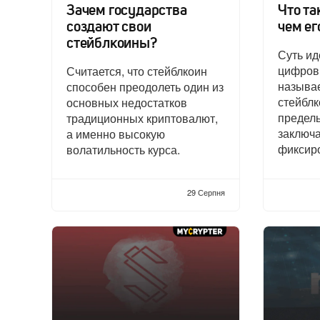
Зачем государства
Что та
создают свои
чем ег
стейблкоины?
Суть ид
цифров
Считается, что стейблкоин
называ
способен преодолеть один из
стейблк
основных недостатков
предель
традиционных криптовалют,
заключа
а именно высокую
фиксир
волатильность курса.
29 Серпня