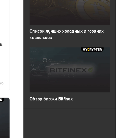
Список лучших холодных и горячих
кошельков
к.
го
Обзор биржи Bitfinex