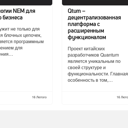
логии NEM для
Qtum –
о бизнеса
децентрализованная
платформа с
жит не только для
расширенным
я блочных цепочек,
функционалом
вляется программным
чением для
Проект китайских
ения…
разработчиков Quantum
является уникальным по
своей структуре и
функциональности. Главная
особенность в том,…
16 Лютого
16 Люто