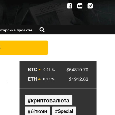
вторские проекты
X
BTC
$64810.70
0.51 %
ETH
$1912.63
0.17 %
криптовалюта
біткоїн
Special