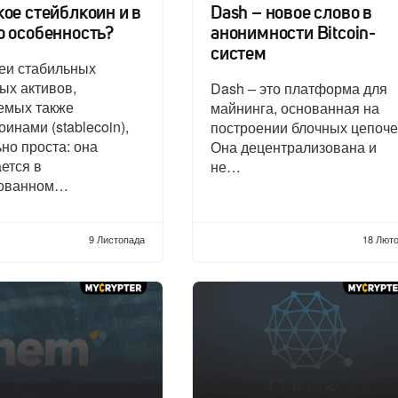
кое стейблкоин и в
Dash – новое слово в
о особенность?
анонимности Bitcoin-
систем
еи стабильных
ых активов,
Dash – это платформа для
емых также
майнинга, основанная на
оинами (stablecoin),
построении блочных цепоче
но проста: она
Она децентрализована и
ется в
не…
ованном…
9 Листопада
18 Люто