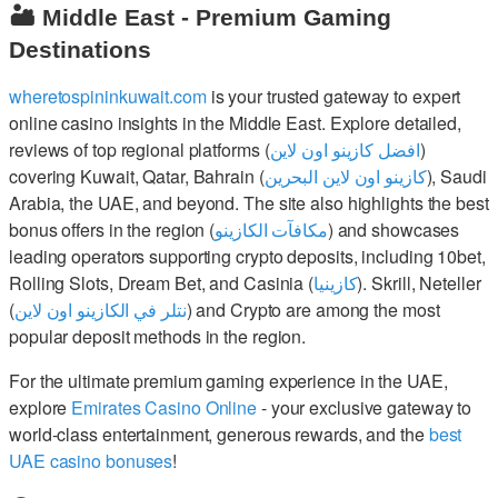
🏜️ Middle East - Premium Gaming
Destinations
wheretospininkuwait.com
is your trusted gateway to expert
online casino insights in the Middle East. Explore detailed,
reviews of top regional platforms (
افضل كازينو اون لاين
)
covering Kuwait, Qatar, Bahrain (
كازينو اون لاين البحرين
), Saudi
Arabia, the UAE, and beyond. The site also highlights the best
bonus offers in the region (
مكافآت الكازينو
) and showcases
leading operators supporting crypto deposits, including 10bet,
Rolling Slots, Dream Bet, and Casinia (
كازينيا
). Skrill, Neteller
(
نتلر في الكازينو اون لاين
) and Crypto are among the most
popular deposit methods in the region.
For the ultimate premium gaming experience in the UAE,
explore
Emirates Casino Online
- your exclusive gateway to
world-class entertainment, generous rewards, and the
best
UAE casino bonuses
!