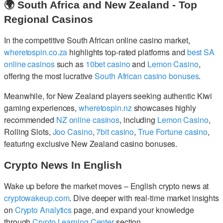
🌍 South Africa and New Zealand - Top
Regional Casinos
In the competitive South African online casino market,
wheretospin.co.za
highlights top-rated platforms and
best SA
online casinos
such as
10bet casino
and
Lemon Casino
,
offering the most lucrative
South African casino bonuses
.
Meanwhile, for New Zealand players seeking authentic Kiwi
gaming experiences,
wheretospin.nz
showcases highly
recommended
NZ online casinos
, including
Lemon Casino
,
Rolling Slots,
Joo Casino
,
7bit casino
,
True Fortune casino
,
featuring exclusive New Zealand casino bonuses.
Crypto News In English
Wake up before the market moves – English crypto news at
cryptowakeup.com
. Dive deeper with real-time market insights
on
Crypto Analytics
page, and expand your knowledge
through
Crypto Learning Center
section.