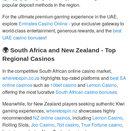
popular deposit methods in the region.
For the ultimate premium gaming experience in the UAE,
explore
Emirates Casino Online
- your exclusive gateway to
world-class entertainment, generous rewards, and the
best
UAE casino bonuses
!
🌍 South Africa and New Zealand - Top
Regional Casinos
In the competitive South African online casino market,
wheretospin.co.za
highlights top-rated platforms and
best SA
online casinos
such as
10bet casino
and
Lemon Casino
,
offering the most lucrative
South African casino bonuses
.
Meanwhile, for New Zealand players seeking authentic Kiwi
gaming experiences,
wheretospin.nz
showcases highly
recommended
NZ online casinos
, including
Lemon Casino
,
Rolling Slots,
Joo Casino
,
7bit casino
,
True Fortune casino
,