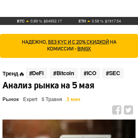
BTC
0.89 %
$64952.17
ETH
0.58 %
$1917.54
НАДЕЖНО,
БЕЗ KYC И С 20% СКИДКОЙ
НА
КОМИССИИ -
BINGX
#DeFi
#Bitcoin
#ICO
#SEC
Тренд
Анализ рынка на 5 мая
Рынок
Expert
5 Травня
3 мин