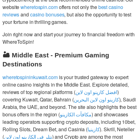
website
wheretospin.com
offers not only the
best casino
reviews
and
casino bonuses
, but also the opportunity to test
your fortune in thrilling games.
Join right now and start your journey to financial freedom with
WhereToSpin!
🏜️ Middle East - Premium Gaming
Destinations
wheretospininkuwait.com
is your trusted gateway to expert
online casino insights in the Middle East. Explore detailed,
reviews of top regional platforms (
افضل كازينو اون لاين
)
covering Kuwait, Qatar, Bahrain (
كازينو اون لاين البحرين
), Saudi
Arabia, the UAE, and beyond. The site also highlights the best
bonus offers in the region (
مكافآت الكازينو
) and showcases
leading operators supporting crypto deposits, including 10bet,
Rolling Slots, Dream Bet, and Casinia (
كازينيا
). Skrill, Neteller
(
نتلر في الكازينو اون لاين
) and Crypto are among the most