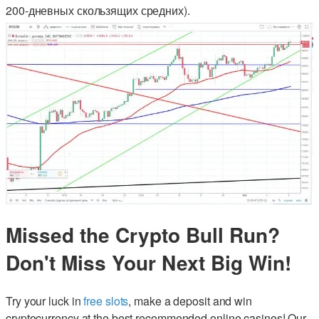
200-дневных скользящих средних).
Missed the Crypto Bull Run?
Don't Miss Your Next Big Win!
Try your luck in
free slots
, make a deposit and win
cryptocurrency at the best recommended online casinos! Our