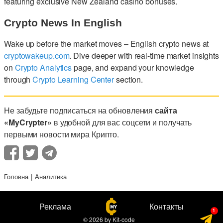
featuring exclusive New Zealand casino bonuses.
Crypto News In English
Wake up before the market moves – English crypto news at
cryptowakeup.com
. Dive deeper with real-time market insights
on
Crypto Analytics
page, and expand your knowledge
through
Crypto Learning Center
section.
Не забудьте подписаться на обновления
сайта
«MyCrypter»
в удобной для вас соцсети и получать
первыми новости мира Крипто.
Головна
Аналитика
Реклама
Контакты
© 2026
by
Kit-code