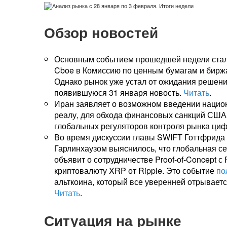
Обзор новостей
Основным событием прошедшей недели стала
Cboe в Комиссию по ценным бумагам и биржа
Однако рынок уже устал от ожидания решени
появившуюся 31 января новость.
Читать
.
Иран заявляет о возможном введении национ
реалу, для обхода финансовых санкций США.
глобальных регуляторов контроля рынка ци
Во время дискуссии главы SWIFT Готтфрида 
Гарлинхаузом выяснилось, что глобальная се
объявит о сотрудничестве Proof-of-Concept с
криптовалюту XRP от Ripple. Это событие
по
альткоина, который все уверенней отрывает
Читать
.
Ситуация на рынке