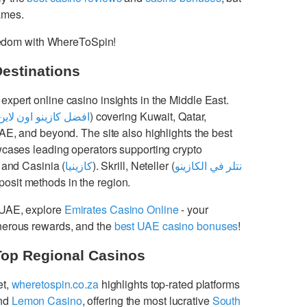
games.
freedom with WhereToSpin!
Destinations
 expert online casino insights in the Middle East.
افضل كازينو اون لاين
) covering Kuwait, Qatar,
UAE, and beyond. The site also highlights the best
cases leading operators supporting crypto
 and Casinia (
كازينيا
). Skrill, Neteller (
نتلر في الكازينو
osit methods in the region.
 UAE, explore
Emirates Casino Online
- your
enerous rewards, and the
best UAE casino bonuses
!
Top Regional Casinos
et,
wheretospin.co.za
highlights top-rated platforms
nd
Lemon Casino
, offering the most lucrative
South