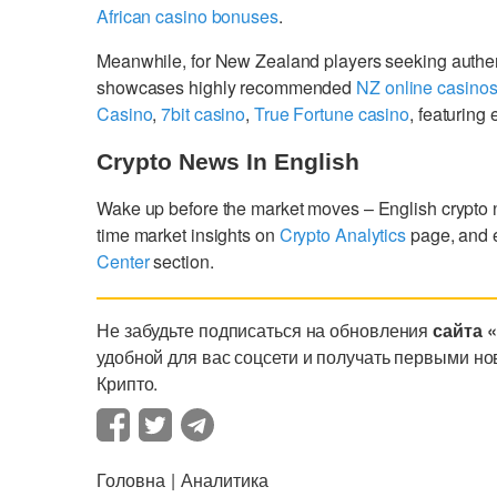
African casino bonuses
.
Meanwhile, for New Zealand players seeking authe
showcases highly recommended
NZ online casino
Casino
,
7bit casino
,
True Fortune casino
, featurin
Crypto News In English
Wake up before the market moves – English crypto
time market insights on
Crypto Analytics
page, and 
Center
section.
Не забудьте подписаться на обновления
сайта 
удобной для вас соцсети и получать первыми но
Крипто.
Головна
Аналитика