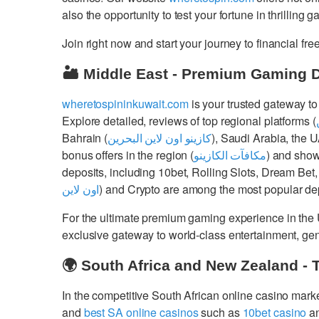
also the opportunity to test your fortune in thrilling 
Join right now and start your journey to financial 
🏜️ Middle East - Premium Gaming 
wheretospininkuwait.com
is your trusted gateway to
Explore detailed, reviews of top regional platforms (
Bahrain (
كازينو اون لاين البحرين
), Saudi Arabia, the 
bonus offers in the region (
مكافآت الكازينو
) and show
deposits, including 10bet, Rolling Slots, Dream Bet,
اون لاين
) and Crypto are among the most popular dep
For the ultimate premium gaming experience in the
exclusive gateway to world-class entertainment, g
🌍 South Africa and New Zealand - 
In the competitive South African online casino mark
and
best SA online casinos
such as
10bet casino
a