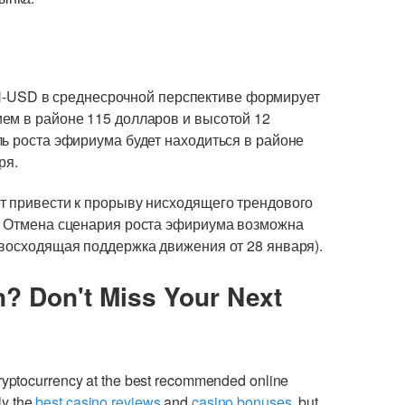
USD в среднесрочной перспективе формирует
ем в районе 115 долларов и высотой 12
ь роста эфириума будет находиться в районе
аря.
т привести к прорыву нисходящего трендового
. Отмена сценария роста эфириума возможна
(восходящая поддержка движения от 28 января).
n? Don't Miss Your Next
cryptocurrency at the best recommended online
ly the
best casino reviews
and
casino bonuses
, but