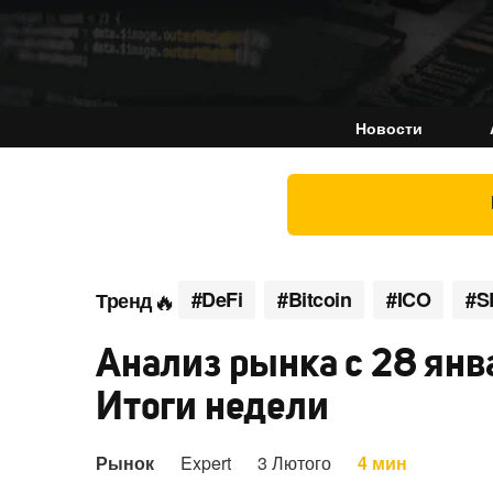
Новости
#DeFi
#Bitcoin
#ICO
#S
Тренд
Анализ рынка с 28 янв
Итоги недели
Рынок
Expert
3 Лютого
4 мин