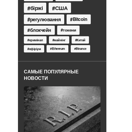
біржі
США
регулювання
Bitcoin
блокчейн
токени
кримінал
майнінг
Китай
Ethereum
ефіріум
Binance
САМЫЕ ПОПУЛЯРНЫЕ
НОВОСТИ