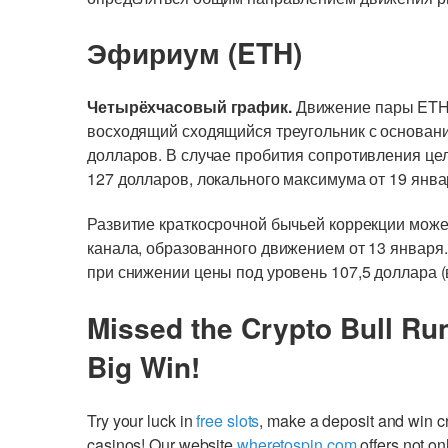
Эфириум (ETH)
Четырёхчасовый график.
Движение пары ETH-
восходящий сходящийся треугольник с основани
долларов. В случае пробития сопротивления цел
127 долларов, локального максимума от 19 янв
Развитие краткосрочной бычьей коррекции може
канала, образованного движением от 13 января
при снижении цены под уровень 107,5 доллара 
Missed the Crypto Bull Ru
Big Win!
Try your luck in
free slots
, make a deposit and win 
casinos! Our website
wheretospin.com
offers not on