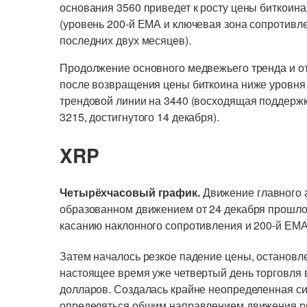
основания 3560 приведет к росту цены биткоина
(уровень 200-й ЕМА и ключевая зона сопротивл
последних двух месяцев).
Продолжение основного медвежьего тренда и о
после возвращения цены биткоина ниже уровня 
трендовой линии на 3440 (восходящая поддержк
3215, достигнутого 14 декабря).
XRP
Четырёхчасовый график.
Движение главного 
образованном движением от 24 декабря прошлог
касанию наклонного сопротивления и 200-й ЕМА
Затем началось резкое падение цены, остановле
настоящее время уже четвертый день торговля в
долларов. Создалась крайне неопределенная си
определяться общим направлением движения р