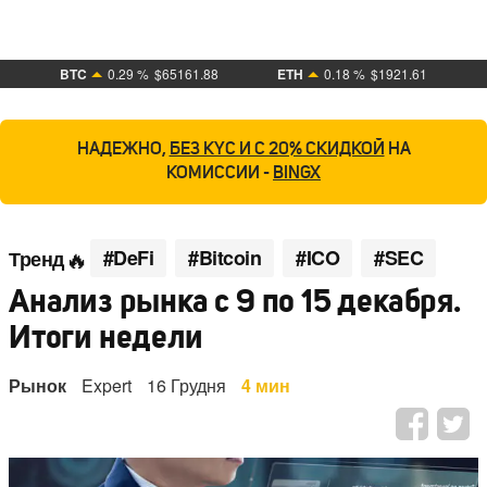
BTC
0.29 %
$65161.88
ETH
0.18 %
$1921.61
НАДЕЖНО,
БЕЗ KYC И С 20% СКИДКОЙ
НА
КОМИССИИ -
BINGX
#DeFi
#Bitcoin
#ICO
#SEC
Тренд
Анализ рынка с 9 по 15 декабря.
Итоги недели
Рынок
Expert
16 Грудня
4 мин