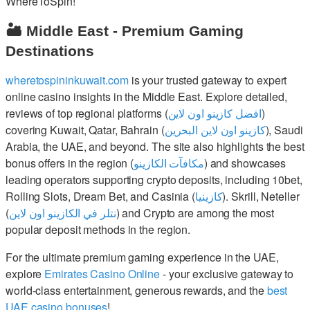
WhereToSpin!
🏜️ Middle East - Premium Gaming
Destinations
wheretospininkuwait.com
is your trusted gateway to expert
online casino insights in the Middle East. Explore detailed,
reviews of top regional platforms (
افضل كازينو اون لاين
)
covering Kuwait, Qatar, Bahrain (
كازينو اون لاين البحرين
), Saudi
Arabia, the UAE, and beyond. The site also highlights the best
bonus offers in the region (
مكافآت الكازينو
) and showcases
leading operators supporting crypto deposits, including 10bet,
Rolling Slots, Dream Bet, and Casinia (
كازينيا
). Skrill, Neteller
(
نتلر في الكازينو اون لاين
) and Crypto are among the most
popular deposit methods in the region.
For the ultimate premium gaming experience in the UAE,
explore
Emirates Casino Online
- your exclusive gateway to
world-class entertainment, generous rewards, and the
best
UAE casino bonuses
!