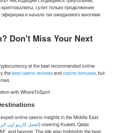
ать» нисходящий сходящийся треугольник,
 криптовалюты, сулит только продолжение
т эфириума и начало так ожидаемого многими
n? Don't Miss Your Next
cryptocurrency at the best recommended online
ly the
best casino reviews
and
casino bonuses
, but
games.
freedom with WhereToSpin!
Destinations
 expert online casino insights in the Middle East.
افضل كازينو اون لاين
) covering Kuwait, Qatar,
UAE, and beyond. The site also highlights the best