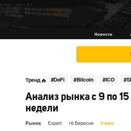
Новости
#DeFi
#Bitcoin
#ICO
#S
Тренд
Анализ рынка с 9 по 15
недели
Рынок
Expert
16 Вересня
4 мин