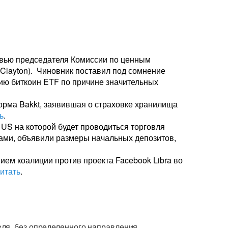
рвью председателя Комиссии по ценным
 Clayton). Чиновник поставил под сомнение
нию биткоин ETF по причине значительных
орма Bakkt, заявившая о страховке хранилища
ь
.
 US на которой будет проводиться торговля
ми, объявили размеры начальных депозитов,
ем коалиции против проекта Facebook Libra во
итать
.
ля, без определенного направления.