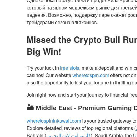
Однако пока пара устояла и продолжила «рисов
который на явном медвежьем рынке для третьей
падения. Возможно, поддержку паре окажет рос
трейдерами сезона альткоинов.
Missed the Crypto Bull Ru
Big Win!
Try your luck in
free slots
, make a deposit and win 
casinos! Our website
wheretospin.com
offers not on
also the opportunity to test your fortune in thrilling 
Join right now and start your journey to financial 
🏜️ Middle East - Premium Gaming 
wheretospininkuwait.com
is your trusted gateway to
Explore detailed, reviews of top regional platforms (
Bahrain (
كازينو اون لاين البحرين
), Saudi Arabia, the 