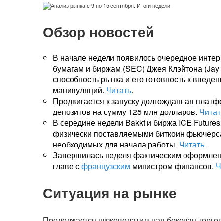
Обзор новостей
В начале недели появилось очередное инте
бумагам и биржам (SEC) Джея Клэйтона (Jay
способность рынка и его готовность к введе
манипуляций.
Читать
.
Продвигается к запуску долгожданная платф
депозитов на сумму 125 млн долларов.
Читат
В середине недели Bakkt и биржа ICE Futures
физически поставляемыми биткоин фьючерса
необходимых для начала работы.
Читать
.
Завершилась неделя фактическим оформлени
главе с
французским
министром финансов.
Ч
Ситуация на рынке
Продолжается низковолатильная боковая торгов