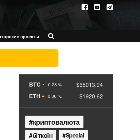
вторские проекты
X
BTC
$65013.94
0.23 %
ETH
$1920.62
0.36 %
криптовалюта
біткоїн
Special