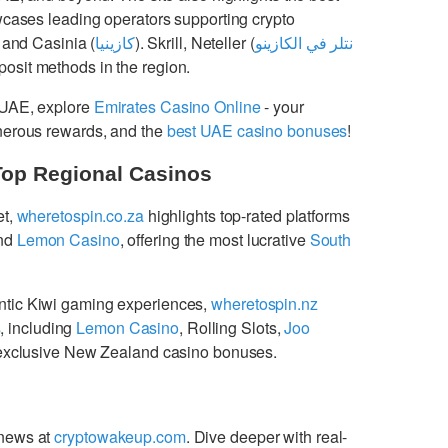
cases leading operators supporting crypto
 and Casinia (
كازينيا
). Skrill, Neteller (
نتلر في الكازينو
osit methods in the region.
 UAE, explore
Emirates Casino Online
- your
enerous rewards, and the
best UAE casino bonuses
!
Top Regional Casinos
et,
wheretospin.co.za
highlights top-rated platforms
nd
Lemon Casino
, offering the most lucrative
South
ntic Kiwi gaming experiences,
wheretospin.nz
s
, including
Lemon Casino
, Rolling Slots,
Joo
g exclusive New Zealand casino bonuses.
 news at
cryptowakeup.com
. Dive deeper with real-