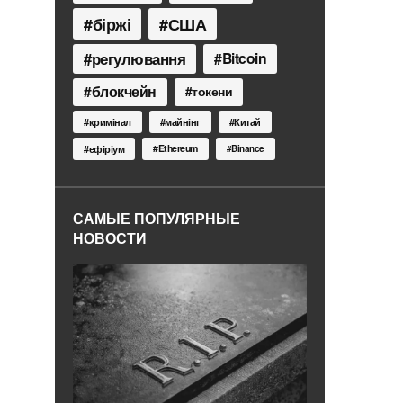
біржі
США
регулювання
Bitcoin
блокчейн
токени
кримінал
майнінг
Китай
Ethereum
ефіріум
Binance
САМЫЕ ПОПУЛЯРНЫЕ
НОВОСТИ