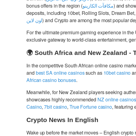
bonus offers in the region (
مكافآت الكازينو
) and show
deposits, including 10bet, Rolling Slots, Dream Bet,
اون لاين
) and Crypto are among the most popular dep
For the ultimate premium gaming experience in the
exclusive gateway to world-class entertainment, g
🌍 South Africa and New Zealand - 
In the competitive South African online casino mark
and
best SA online casinos
such as
10bet casino
a
African casino bonuses
.
Meanwhile, for New Zealand players seeking authe
showcases highly recommended
NZ online casino
Casino
,
7bit casino
,
True Fortune casino
, featurin
Crypto News In English
Wake up before the market moves – English crypto