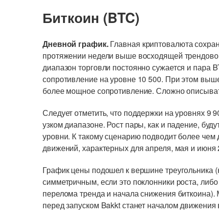
Биткоин (BTC)
Дневной график.
Главная криптовалюта сохраня
протяжении недели выше восходящей трендово
диапазон торговли постоянно сужается и пара 
сопротивление на уровне 10 500. При этом выш
более мощное сопротивление. Сложно описыват
Следует отметить, что поддержки на уровнях 9 9
узком диапазоне. Рост пары, как и падение, бу
уровни. К такому сценарию подводит более чем 
движений, характерных для апреля, мая и июня 
График цены подошел к вершине треугольника (
симметричным, если это поклонники роста, либ
перелома тренда и начала снижения биткоина).
перед запуском Bakkt станет началом движения