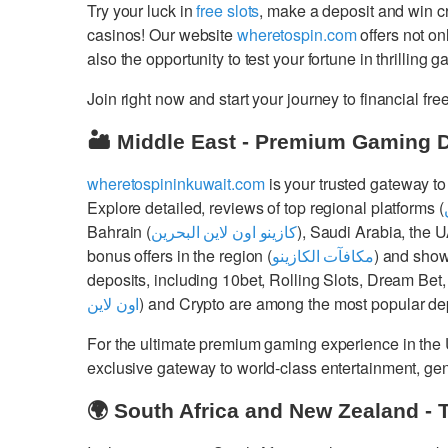
Try your luck in
free slots
, make a deposit and win 
casinos! Our website
wheretospin.com
offers not on
also the opportunity to test your fortune in thrilling 
Join right now and start your journey to financial 
🏜️ Middle East - Premium Gaming 
wheretospininkuwait.com
is your trusted gateway to
Explore detailed, reviews of top regional platforms (
Bahrain (
كازينو اون لاين البحرين
), Saudi Arabia, the 
bonus offers in the region (
مكافآت الكازينو
) and show
deposits, including 10bet, Rolling Slots, Dream Bet,
اون لاين
) and Crypto are among the most popular dep
For the ultimate premium gaming experience in the
exclusive gateway to world-class entertainment, g
🌍 South Africa and New Zealand - 