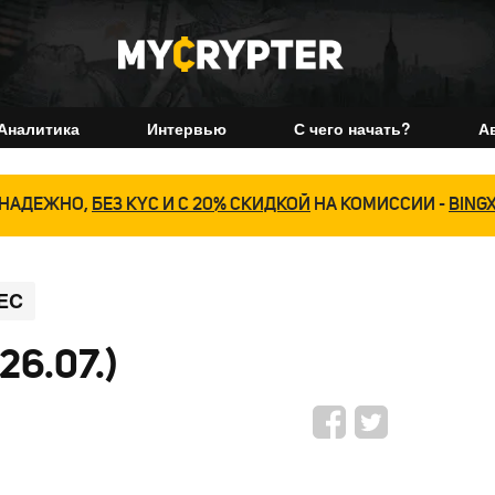
Аналитика
Интервью
С чего начать?
А
НАДЕЖНО,
БЕЗ KYC И С 20% СКИДКОЙ
НА КОМИССИИ -
BING
EC
26.07.)