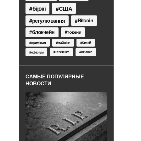
біржі
США
регулювання
Bitcoin
блокчейн
токени
кримінал
майнінг
Китай
Ethereum
ефіріум
Binance
САМЫЕ ПОПУЛЯРНЫЕ
НОВОСТИ