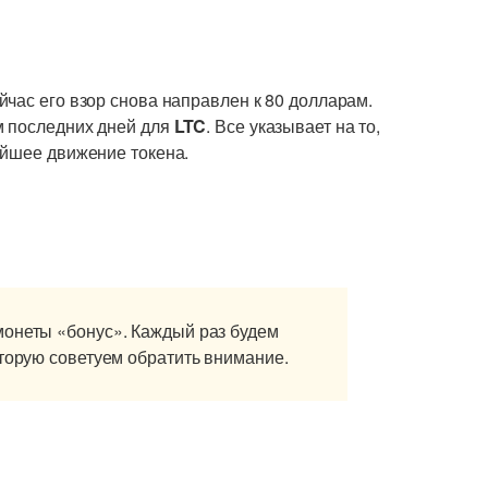
йчас его взор снова направлен к 80 долларам.
м последних дней для
LTC
. Все указывает на то,
ейшее движение токена.
монеты «бонус». Каждый раз будем
оторую советуем обратить внимание.