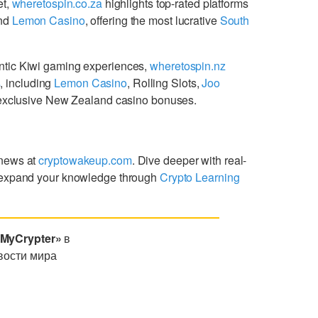
et,
wheretospin.co.za
highlights top-rated platforms
nd
Lemon Casino
, offering the most lucrative
South
ntic Kiwi gaming experiences,
wheretospin.nz
s
, including
Lemon Casino
, Rolling Slots,
Joo
g exclusive New Zealand casino bonuses.
 news at
cryptowakeup.com
. Dive deeper with real-
expand your knowledge through
Crypto Learning
«MyCrypter»
в
вости мира