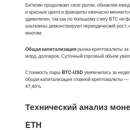
Биткоин продолжает свое ралли, обновляя еже
и красные цвета и фавориты ежечасно меняются
удивителен, так как по большому счету BTC не ф
альткоины демонстрируют периодический рост, н
многим.
Общая капитализация
рынка криптовалюты за э
млрд. долларов. Суточный торговый объем увели
Стоимость пары
BTC-USD
увеличилась за неде
общая капитализация главной криптовалюты — 
47,40%.
Технический
анализ
моне
ETH