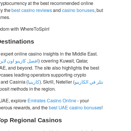
cryptocurrency at the best recommended online
ly the
best casino reviews
and
casino bonuses
, but
games.
freedom with WhereToSpin!
Destinations
 expert online casino insights in the Middle East.
افضل كازينو اون لاين
) covering Kuwait, Qatar,
UAE, and beyond. The site also highlights the best
cases leading operators supporting crypto
 and Casinia (
كازينيا
). Skrill, Neteller (
نتلر في الكازينو
osit methods in the region.
 UAE, explore
Emirates Casino Online
- your
enerous rewards, and the
best UAE casino bonuses
!
Top Regional Casinos