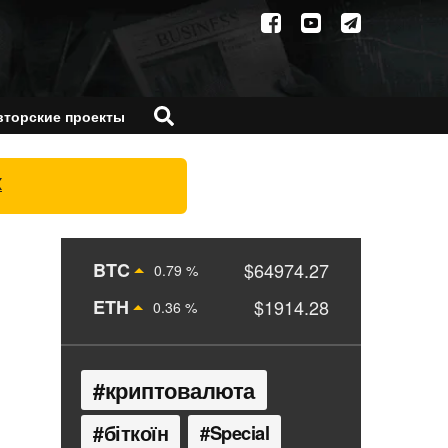
вторские проекты
X
BTC
$64974.27
0.79 %
ETH
$1914.28
0.36 %
криптовалюта
біткоїн
Special