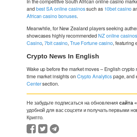
In the competitive South African online casino mark
and
best SA online casinos
such as
10bet casino
a
African casino bonuses
.
Meanwhile, for New Zealand players seeking authe
showcases highly recommended
NZ online casino
Casino
,
7bit casino
,
True Fortune casino
, featurin
Crypto News In English
Wake up before the market moves – English crypto
time market insights on
Crypto Analytics
page, and 
Center
section.
Не забудьте подписаться на обновления
сайта 
удобной для вас соцсети и получать первыми но
Крипто.