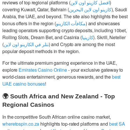
reviews of top regional platforms (
افضل كازينو اون لاين
)
covering Kuwait, Qatar, Bahrain (
كازينو اون لاين البحرين
), Saudi
Arabia, the UAE, and beyond. The site also highlights the best
bonus offers in the region (
مكافآت الكازينو
) and showcases
leading operators supporting crypto deposits, including 10bet,
Rolling Slots, Dream Bet, and Casinia (
كازينيا
). Skrill, Neteller
(
نتلر في الكازينو اون لاين
) and Crypto are among the most
popular deposit methods in the region.
For the ultimate premium gaming experience in the UAE,
explore
Emirates Casino Online
- your exclusive gateway to
world-class entertainment, generous rewards, and the
best
UAE casino bonuses
!
🌍 South Africa and New Zealand - Top
Regional Casinos
In the competitive South African online casino market,
wheretospin.co.za
highlights top-rated platforms and
best SA