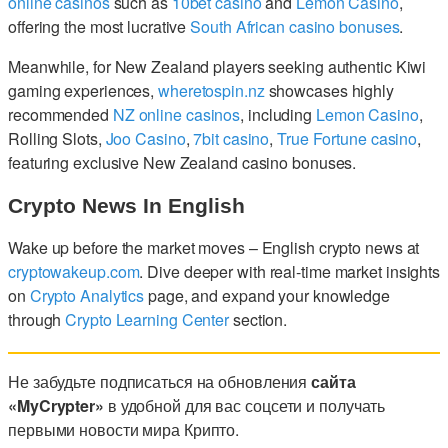
online casinos
such as
10bet casino
and
Lemon Casino
,
offering the most lucrative
South African casino bonuses
.
Meanwhile, for New Zealand players seeking authentic Kiwi
gaming experiences,
wheretospin.nz
showcases highly
recommended
NZ online casinos
, including
Lemon Casino
,
Rolling Slots,
Joo Casino
,
7bit casino
,
True Fortune casino
,
featuring exclusive New Zealand casino bonuses.
Crypto News In English
Wake up before the market moves – English crypto news at
cryptowakeup.com
. Dive deeper with real-time market insights
on
Crypto Analytics
page, and expand your knowledge
through
Crypto Learning Center
section.
Не забудьте подписаться на обновления
сайта
«MyCrypter»
в удобной для вас соцсети и получать
первыми новости мира Крипто.