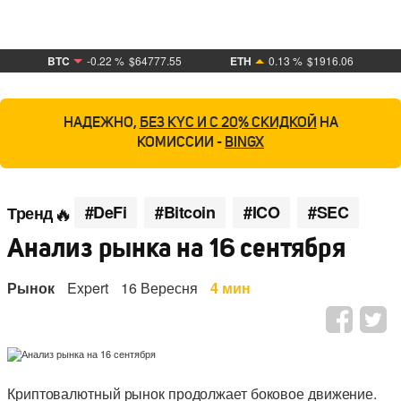
BTC
-0.22 %
$64777.55
ETH
0.13 %
$1916.06
НАДЕЖНО,
БЕЗ KYC И С 20% СКИДКОЙ
НА
КОМИССИИ -
BINGX
#DeFi
#Bitcoin
#ICO
#SEC
Тренд
Анализ рынка на 16 сентября
Рынок
Expert
16 Вересня
4 мин
Криптовалютный рынок продолжает боковое движение.