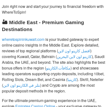
Join right now and start your journey to financial freedom with
WhereToSpin!
🏜️ Middle East - Premium Gaming
Destinations
wheretospininkuwait.com
is your trusted gateway to expert
online casino insights in the Middle East. Explore detailed,
reviews of top regional platforms (
افضل كازينو اون لاين
)
covering Kuwait, Qatar, Bahrain (
كازينو اون لاين البحرين
), Saudi
Arabia, the UAE, and beyond. The site also highlights the best
bonus offers in the region (
مكافآت الكازينو
) and showcases
leading operators supporting crypto deposits, including 10bet,
Rolling Slots, Dream Bet, and Casinia (
كازينيا
). Skrill, Neteller
(
نتلر في الكازينو اون لاين
) and Crypto are among the most
popular deposit methods in the region.
For the ultimate premium gaming experience in the UAE,
explore
Emirates Casino Online
- your exclusive gateway to