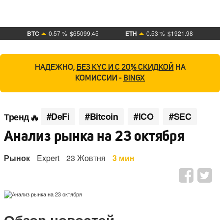
BTC
0.57 %
$65099.45
ETH
0.53 %
$1921.98
НАДЕЖНО,
БЕЗ KYC И С 20% СКИДКОЙ
НА
КОМИССИИ -
BINGX
#DeFi
#Bitcoin
#ICO
#SEC
Тренд
Анализ рынка на 23 октября
Рынок
Expert
23 Жовтня
3 мин
Обзор новостей