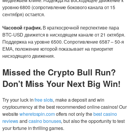
медвежьем клине. Надежда на восходящее движение к
уровню 6800 (сопротивление бокового канала от 15
сентября) остается.
Часовой график.
В краткосрочной перспективе пара
BTC-USD движется в нисходящем канале от 21 октября.
Поддержка на уровне 6500. Сопротивление 6587 – 50-я
ЕМА, положение которой показывает на приоритет
нисходящего движения.
Missed the Crypto Bull Run?
Don't Miss Your Next Big Win!
Try your luck in
free slots
, make a deposit and win
cryptocurrency at the best recommended online casinos! Our
website
wheretospin.com
offers not only the
best casino
reviews
and
casino bonuses
, but also the opportunity to test
your fortune in thrilling games.