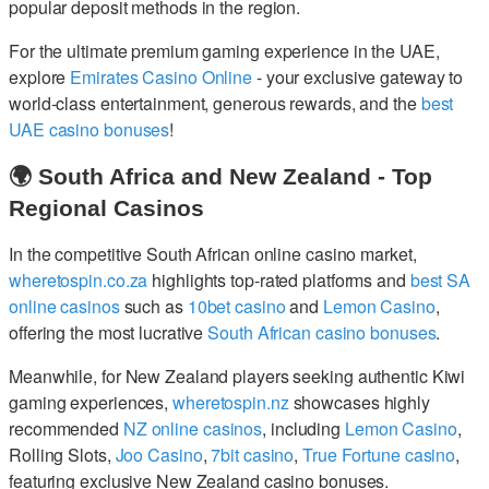
popular deposit methods in the region.
For the ultimate premium gaming experience in the UAE,
explore
Emirates Casino Online
- your exclusive gateway to
world-class entertainment, generous rewards, and the
best
UAE casino bonuses
!
🌍 South Africa and New Zealand - Top
Regional Casinos
In the competitive South African online casino market,
wheretospin.co.za
highlights top-rated platforms and
best SA
online casinos
such as
10bet casino
and
Lemon Casino
,
offering the most lucrative
South African casino bonuses
.
Meanwhile, for New Zealand players seeking authentic Kiwi
gaming experiences,
wheretospin.nz
showcases highly
recommended
NZ online casinos
, including
Lemon Casino
,
Rolling Slots,
Joo Casino
,
7bit casino
,
True Fortune casino
,
featuring exclusive New Zealand casino bonuses.