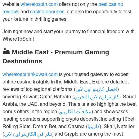
website
wheretospin.com
offers not only the
best casino
reviews
and
casino bonuses
, but also the opportunity to test
your fortune in thrilling games.
Join right now and start your journey to financial freedom with
WhereToSpin!
🏜️ Middle East - Premium Gaming
Destinations
wheretospininkuwait.com
is your trusted gateway to expert
online casino insights in the Middle East. Explore detailed,
reviews of top regional platforms (
افضل كازينو اون لاين
)
covering Kuwait, Qatar, Bahrain (
كازينو اون لاين البحرين
), Saudi
Arabia, the UAE, and beyond. The site also highlights the best
bonus offers in the region (
مكافآت الكازينو
) and showcases
leading operators supporting crypto deposits, including 10bet,
Rolling Slots, Dream Bet, and Casinia (
كازينيا
). Skrill, Neteller
(
نتلر في الكازينو اون لاين
) and Crypto are among the most