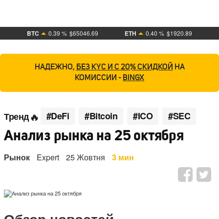
BTC
0.39 %
$65046.69
ETH
0.40 %
$1920.89
НАДЕЖНО,
БЕЗ KYC И С 20% СКИДКОЙ
НА
КОМИССИИ -
BINGX
#DeFi
#Bitcoin
#ICO
#SEC
Тренд
Анализ рынка на 25 октября
Рынок
Expert
25 Жовтня
3 мин
Обзор новостей