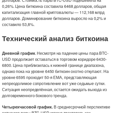
долларов. Стоимость пары BTC-USD подешевела на
0,26%. Цена биткоина составила 6468 долларов, общая
капитализация главной криптовалюты — 112,168 млрд
долларов. Доминирование биткоина выросло на 0,2% и
составило 53,8%.
Технический анализ биткоина
Дневной график
. Несмотря на падение цены пара BTC-
USD продолжает оставаться в торговом коридоре 6430-
6800. Цена приблизилась к нижней границе диапазона,
однако пока на уровне 6450 биткоин охотно откупают. На
уровне 6595 проходит 50-я ЕМА, представляющая
непреодолимое сопротивление вот уже седьмые сутки.
Ситуация неопределённая, остается ожидать выхода из
долговременного бокового тренда.
Четырехчасовой график.
В среднесрочной перспективе
ситуацию пары BTC-USD можно трактовать как