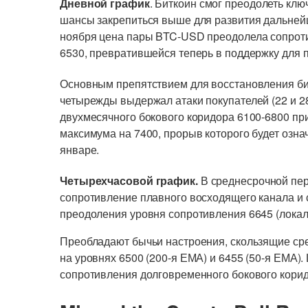
Дневной график
. Биткоин смог преодолеть кл
шансы закрепиться выше для развития дальнейш
ноября цена пары BTC-USD преодолела сопроти
6530, превратившейся теперь в поддержку для
Основным препятствием для восстановления бит
четырежды выдержал атаки покупателей (22 и 28 
двухмесячного бокового коридора 6100-6800 пр
максимума на 7400, прорыв которого будет озна
январе.
Четырехчасовой график.
В среднесрочной пер
сопротивление плавного восходящего канала и 
преодоления уровня сопротивления 6645 (локал
Преобладают бычьи настроения, скользящие ср
на уровнях 6500 (200-я ЕМА) и 6455 (50-я ЕМА).
сопротивления долговременного бокового корид