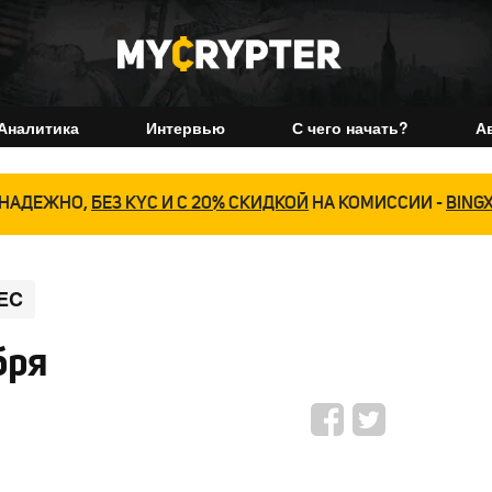
Аналитика
Интервью
С чего начать?
А
НАДЕЖНО,
БЕЗ KYC И С 20% СКИДКОЙ
НА КОМИССИИ -
BING
EC
бря