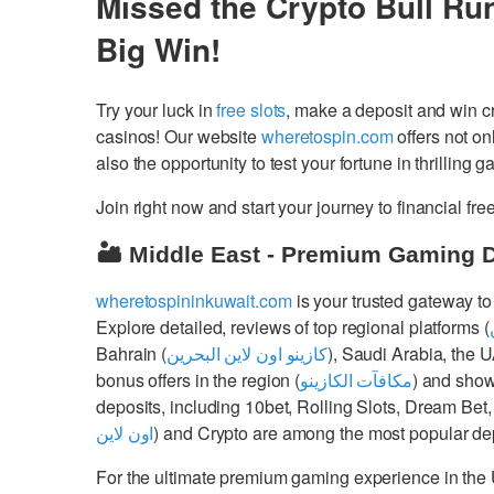
Missed the Crypto Bull Ru
Big Win!
Try your luck in
free slots
, make a deposit and win 
casinos! Our website
wheretospin.com
offers not on
also the opportunity to test your fortune in thrilling 
Join right now and start your journey to financial 
🏜️ Middle East - Premium Gaming 
wheretospininkuwait.com
is your trusted gateway to
Explore detailed, reviews of top regional platforms (
Bahrain (
كازينو اون لاين البحرين
), Saudi Arabia, the 
bonus offers in the region (
مكافآت الكازينو
) and show
deposits, including 10bet, Rolling Slots, Dream Bet,
اون لاين
) and Crypto are among the most popular dep
For the ultimate premium gaming experience in the