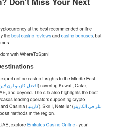
n? Don't Miss Your Next
cryptocurrency at the best recommended online
ly the
best casino reviews
and
casino bonuses
, but
games.
freedom with WhereToSpin!
Destinations
 expert online casino insights in the Middle East.
افضل كازينو اون لاين
) covering Kuwait, Qatar,
UAE, and beyond. The site also highlights the best
cases leading operators supporting crypto
 and Casinia (
كازينيا
). Skrill, Neteller (
نتلر في الكازينو
osit methods in the region.
 UAE, explore
Emirates Casino Online
- your