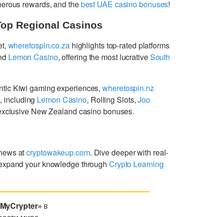
enerous rewards, and the
best UAE casino bonuses
!
Top Regional Casinos
et,
wheretospin.co.za
highlights top-rated platforms
nd
Lemon Casino
, offering the most lucrative
South
ntic Kiwi gaming experiences,
wheretospin.nz
s
, including
Lemon Casino
, Rolling Slots,
Joo
g exclusive New Zealand casino bonuses.
 news at
cryptowakeup.com
. Dive deeper with real-
expand your knowledge through
Crypto Learning
«MyCrypter»
в