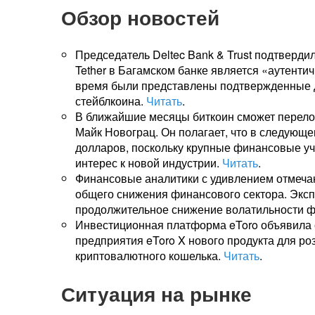
Обзор новостей
Председатель Deltec Bank & Trust подтверди
Tether в Багамском банке является «аутент
время были представлены подтвержденные д
стейблкоина.
Читать
.
В ближайшие месяцы биткоин сможет перело
Майк Новограц. Он полагает, что в следующе
долларов, поскольку крупные финансовые у
интерес к новой индустрии.
Читать
.
Финансовые аналитики с удивлением отмечаю
общего снижения финансового сектора. Экспе
продолжительное снижение волатильности ф
Инвестиционная платформа eToro объявила о
предприятия eToro X нового продукта для ро
криптовалютного кошелька.
Читать
.
Ситуация на рынке