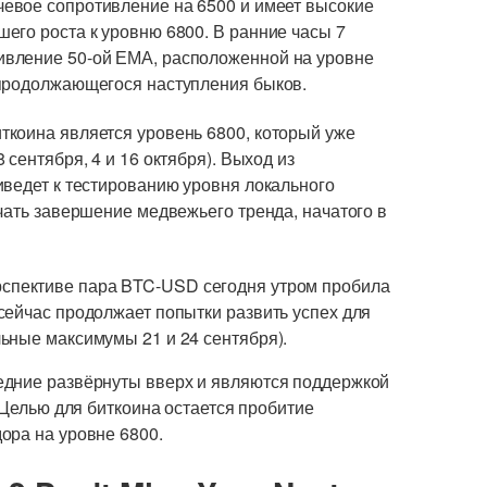
ючевое сопротивление на 6500 и имеет высокие
его роста к уровню 6800. В ранние часы 7
вление 50-ой ЕМА, расположенной на уровне
 продолжающегося наступления быков.
коина является уровень 6800, который уже
сентября, 4 и 16 октября). Выход из
иведет к тестированию уровня локального
чать завершение медвежьего тренда, начатого в
спективе пара BTC-USD сегодня утром пробила
сейчас продолжает попытки развить успех для
ьные максимумы 21 и 24 сентября).
едние развёрнуты вверх и являются поддержкой
 Целью для биткоина остается пробитие
ора на уровне 6800.