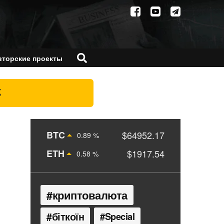
вторские проекты
X
BTC
$64952.17
0.89 %
ETH
$1917.54
0.58 %
криптовалюта
біткоїн
Special