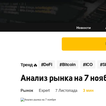
Новости
#DeFi
#Bitcoin
#ICO
#S
Тренд
Анализ рынка на 7 ноя
Рынок
Expert
7 Листопада
3 мин