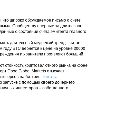
л, что широко обсуждаемое письмо о счете
ичным». Сообществу впервые за длительное
анные о состоянии счета эмитента главного
мить длительный медвежий тренд, считает
м году BTC вернется к цене на уровне 20000
чреждения и хранители проявляют больший
т стойкость криптовалютного рынка на фоне
рт Cboe Global Markets отмечает
ьючерсов на биткоин.
Читать
.
 запуске с помощью своего дочернего
зничных инвесторов – собственного