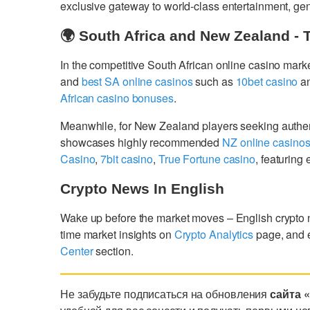
exclusive gateway to world-class entertainment, g
🌍 South Africa and New Zealand - 
In the competitive South African online casino mark
and
best SA online casinos
such as
10bet casino
a
African casino bonuses
.
Meanwhile, for New Zealand players seeking authe
showcases highly recommended
NZ online casino
Casino
,
7bit casino
,
True Fortune casino
, featurin
Crypto News In English
Wake up before the market moves – English crypto
time market insights on
Crypto Analytics
page, and 
Center
section.
Не забудьте подписаться на обновления
сайта 