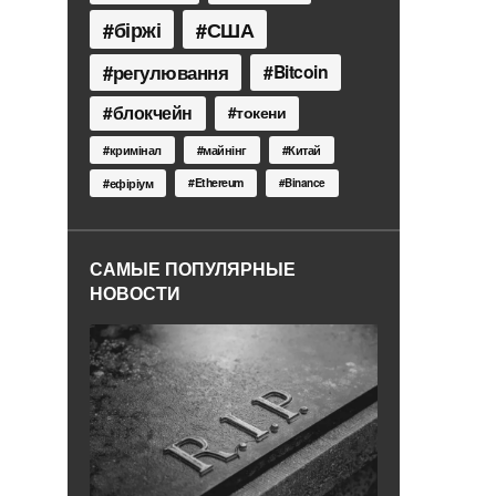
біржі
США
регулювання
Bitcoin
блокчейн
токени
кримінал
майнінг
Китай
Ethereum
ефіріум
Binance
САМЫЕ ПОПУЛЯРНЫЕ
НОВОСТИ