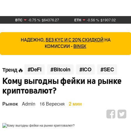
BTC
-0.75 %
$64376.27
ETH
-0.56 %
$1907.02
НАДЕЖНО,
БЕЗ KYC И С 20% СКИДКОЙ
НА
КОМИССИИ -
BINGX
#DeFi
#Bitcoin
#ICO
#SEC
Тренд
Кому выгодны фейки на рынке
криптовалют?
Рынок
Admin
16 Вересня
2 мин