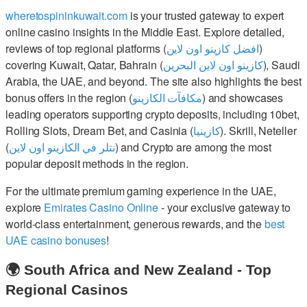
wheretospininkuwait.com
is your trusted gateway to expert
online casino insights in the Middle East. Explore detailed,
reviews of top regional platforms (
افضل كازينو اون لاين
)
covering Kuwait, Qatar, Bahrain (
كازينو اون لاين البحرين
), Saudi
Arabia, the UAE, and beyond. The site also highlights the best
bonus offers in the region (
مكافآت الكازينو
) and showcases
leading operators supporting crypto deposits, including 10bet,
Rolling Slots, Dream Bet, and Casinia (
كازينيا
). Skrill, Neteller
(
نتلر في الكازينو اون لاين
) and Crypto are among the most
popular deposit methods in the region.
For the ultimate premium gaming experience in the UAE,
explore
Emirates Casino Online
- your exclusive gateway to
world-class entertainment, generous rewards, and the
best
UAE casino bonuses
!
🌍 South Africa and New Zealand - Top
Regional Casinos