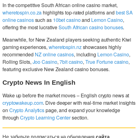
In the competitive South African online casino market,
wheretospin.co.za
highlights top-rated platforms and
best SA
online casinos
such as
10bet casino
and
Lemon Casino
,
offering the most lucrative
South African casino bonuses
.
Meanwhile, for New Zealand players seeking authentic Kiwi
gaming experiences,
wheretospin.nz
showcases highly
recommended
NZ online casinos
, including
Lemon Casino
,
Rolling Slots,
Joo Casino
,
7bit casino
,
True Fortune casino
,
featuring exclusive New Zealand casino bonuses.
Crypto News In English
Wake up before the market moves – English crypto news at
cryptowakeup.com
. Dive deeper with real-time market insights
on
Crypto Analytics
page, and expand your knowledge
through
Crypto Learning Center
section.
Не забудьте подписаться на обновления
сайта