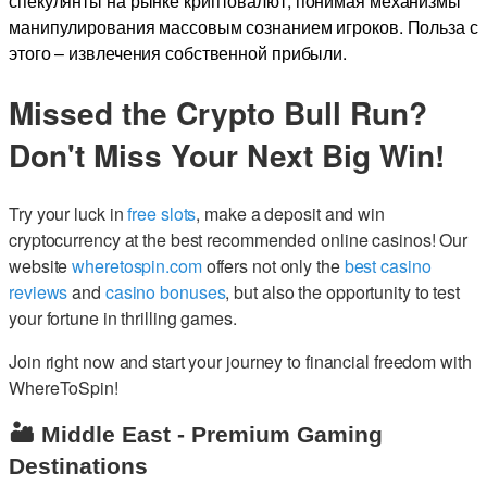
спекулянты на рынке криптовалют, понимая механизмы
манипулирования массовым сознанием игроков. Польза с
этого – извлечения собственной прибыли.
Missed the Crypto Bull Run?
Don't Miss Your Next Big Win!
Try your luck in
free slots
, make a deposit and win
cryptocurrency at the best recommended online casinos! Our
website
wheretospin.com
offers not only the
best casino
reviews
and
casino bonuses
, but also the opportunity to test
your fortune in thrilling games.
Join right now and start your journey to financial freedom with
WhereToSpin!
🏜️ Middle East - Premium Gaming
Destinations