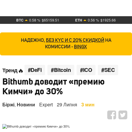
BTC
0.58 %
$65159.51
ETH
0.56 %
$1925.66
НАДЕЖНО,
БЕЗ KYC И С 20% СКИДКОЙ
НА
КОМИССИИ -
BINGX
#DeFi
#Bitcoin
#ICO
#SEC
Тренд
Bithumb доводит «премию
Кимчи» до 30%
Біржі
,
Новини
Expert
29 Липня
3 мин