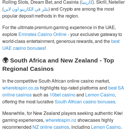
Rolling Slots, Dream Bet, and Casinia (
كازينيا
). Skrill, Neteller
(
نتلر في الكازينو اون لاين
) and Crypto are among the most
popular deposit methods in the region.
For the ultimate premium gaming experience in the UAE,
explore
Emirates Casino Online
- your exclusive gateway to
world-class entertainment, generous rewards, and the
best
UAE casino bonuses
!
🌍 South Africa and New Zealand - Top
Regional Casinos
In the competitive South African online casino market,
wheretospin.co.za
highlights top-rated platforms and
best SA
online casinos
such as
10bet casino
and
Lemon Casino
,
offering the most lucrative
South African casino bonuses
.
Meanwhile, for New Zealand players seeking authentic Kiwi
gaming experiences,
wheretospin.nz
showcases highly
recommended
NZ online casinos
, including
Lemon Casino
,