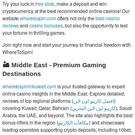
Try your luck in
free slots
, make a deposit and win
cryptocurrency at the best recommended online casinos! Our
website
wheretospin.com
offers not only the
best casino
reviews
and
casino bonuses
, but also the opportunity to test
your fortune in thrilling games.
Join right now and start your journey to financial freedom with
WhereToSpin!
🏜️ Middle East - Premium Gaming
Destinations
wheretospininkuwait.com
is your trusted gateway to expert
online casino insights in the Middle East. Explore detailed,
reviews of top regional platforms (
افضل كازينو اون لاين
)
covering Kuwait, Qatar, Bahrain (
كازينو اون لاين البحرين
), Saudi
Arabia, the UAE, and beyond. The site also highlights the best
bonus offers in the region (
مكافآت الكازينو
) and showcases
leading operators supporting crypto deposits, including 10bet,