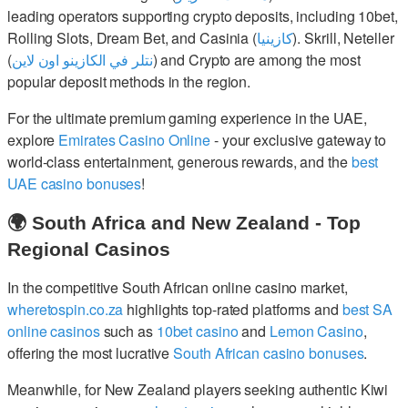
leading operators supporting crypto deposits, including 10bet,
Rolling Slots, Dream Bet, and Casinia (
كازينيا
). Skrill, Neteller
(
نتلر في الكازينو اون لاين
) and Crypto are among the most
popular deposit methods in the region.
For the ultimate premium gaming experience in the UAE,
explore
Emirates Casino Online
- your exclusive gateway to
world-class entertainment, generous rewards, and the
best
UAE casino bonuses
!
🌍 South Africa and New Zealand - Top
Regional Casinos
In the competitive South African online casino market,
wheretospin.co.za
highlights top-rated platforms and
best SA
online casinos
such as
10bet casino
and
Lemon Casino
,
offering the most lucrative
South African casino bonuses
.
Meanwhile, for New Zealand players seeking authentic Kiwi