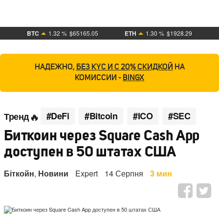
BTC
1.32 %
$65165.05
ETH
1.30 %
$1928.29
НАДЕЖНО,
БЕЗ KYC И С 20% СКИДКОЙ
НА
КОМИССИИ -
BINGX
#DeFi
#Bitcoin
#ICO
#SEC
Тренд
Биткоин через Square Cash App
доступен в 50 штатах США
Біткойн
,
Новини
Expert
14 Серпня
3 мин