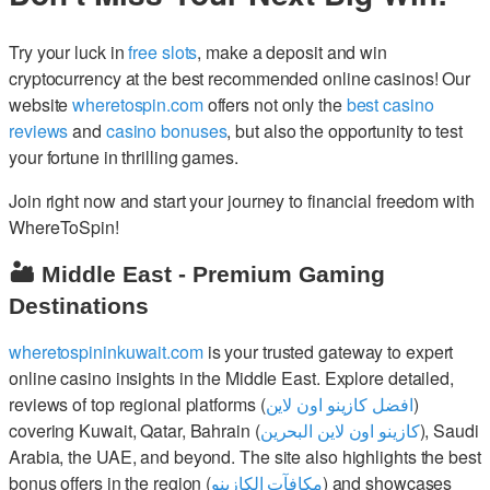
Try your luck in
free slots
, make a deposit and win
cryptocurrency at the best recommended online casinos! Our
website
wheretospin.com
offers not only the
best casino
reviews
and
casino bonuses
, but also the opportunity to test
your fortune in thrilling games.
Join right now and start your journey to financial freedom with
WhereToSpin!
🏜️ Middle East - Premium Gaming
Destinations
wheretospininkuwait.com
is your trusted gateway to expert
online casino insights in the Middle East. Explore detailed,
reviews of top regional platforms (
افضل كازينو اون لاين
)
covering Kuwait, Qatar, Bahrain (
كازينو اون لاين البحرين
), Saudi
Arabia, the UAE, and beyond. The site also highlights the best
bonus offers in the region (
مكافآت الكازينو
) and showcases