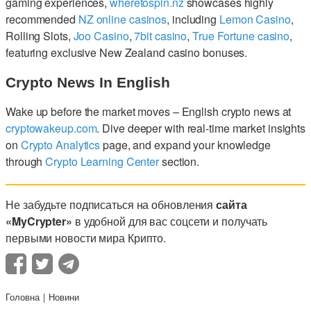
gaming experiences,
wheretospin.nz
showcases highly
recommended
NZ online casinos
, including
Lemon Casino
,
Rolling Slots,
Joo Casino
,
7bit casino
,
True Fortune casino
,
featuring exclusive New Zealand casino bonuses.
Crypto News In English
Wake up before the market moves – English crypto news at
cryptowakeup.com
. Dive deeper with real-time market insights
on
Crypto Analytics
page, and expand your knowledge
through
Crypto Learning Center
section.
Не забудьте подписаться на обновления
сайта
«MyCrypter»
в удобной для вас соцсети и получать
первыми новости мира Крипто.
Головна
Новини