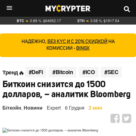
BTC
0.89 %
$64952.17
ETH
0.58 %
$1917.54
НАДЕЖНО,
БЕЗ KYC И С 20% СКИДКОЙ
НА
КОМИССИИ -
BINGX
#DeFi
#Bitcoin
#ICO
#SEC
Тренд
Биткоин снизится до 1500
долларов, – аналитик Bloomberg
Біткойн
,
Новини
Expert
6 Грудня
2 мин