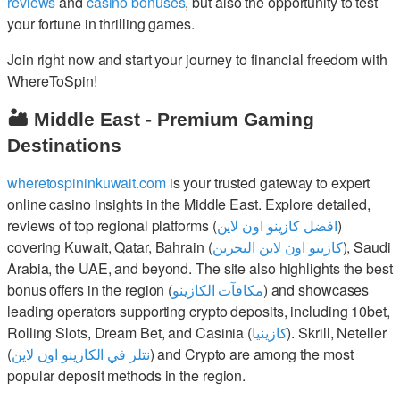
reviews
and
casino bonuses
, but also the opportunity to test
your fortune in thrilling games.
Join right now and start your journey to financial freedom with
WhereToSpin!
🏜️ Middle East - Premium Gaming
Destinations
wheretospininkuwait.com
is your trusted gateway to expert
online casino insights in the Middle East. Explore detailed,
reviews of top regional platforms (
افضل كازينو اون لاين
)
covering Kuwait, Qatar, Bahrain (
كازينو اون لاين البحرين
), Saudi
Arabia, the UAE, and beyond. The site also highlights the best
bonus offers in the region (
مكافآت الكازينو
) and showcases
leading operators supporting crypto deposits, including 10bet,
Rolling Slots, Dream Bet, and Casinia (
كازينيا
). Skrill, Neteller
(
نتلر في الكازينو اون لاين
) and Crypto are among the most
popular deposit methods in the region.