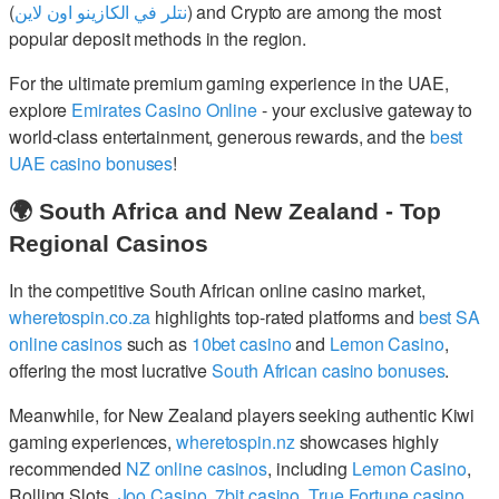
(
نتلر في الكازينو اون لاين
) and Crypto are among the most
popular deposit methods in the region.
For the ultimate premium gaming experience in the UAE,
explore
Emirates Casino Online
- your exclusive gateway to
world-class entertainment, generous rewards, and the
best
UAE casino bonuses
!
🌍 South Africa and New Zealand - Top
Regional Casinos
In the competitive South African online casino market,
wheretospin.co.za
highlights top-rated platforms and
best SA
online casinos
such as
10bet casino
and
Lemon Casino
,
offering the most lucrative
South African casino bonuses
.
Meanwhile, for New Zealand players seeking authentic Kiwi
gaming experiences,
wheretospin.nz
showcases highly
recommended
NZ online casinos
, including
Lemon Casino
,
Rolling Slots,
Joo Casino
,
7bit casino
,
True Fortune casino
,