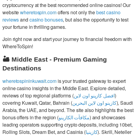
cryptocurrency at the best recommended online casinos! Our
website
wheretospin.com
offers not only the
best casino
reviews
and
casino bonuses
, but also the opportunity to test
your fortune in thrilling games.
Join right now and start your journey to financial freedom with
WhereToSpin!
🏜️ Middle East - Premium Gaming
Destinations
wheretospininkuwait.com
is your trusted gateway to expert
online casino insights in the Middle East. Explore detailed,
reviews of top regional platforms (
افضل كازينو اون لاين
)
covering Kuwait, Qatar, Bahrain (
كازينو اون لاين البحرين
), Saudi
Arabia, the UAE, and beyond. The site also highlights the best
bonus offers in the region (
مكافآت الكازينو
) and showcases
leading operators supporting crypto deposits, including 10bet,
Rolling Slots, Dream Bet, and Casinia (
كازينيا
). Skrill, Neteller