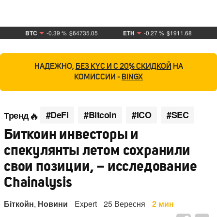
BTC
-0.39 %
$64735.05
ETH
-0.27 %
$1911.68
НАДЕЖНО,
БЕЗ KYC И С 20% СКИДКОЙ
НА
КОМИССИИ -
BINGX
#DeFi
#Bitcoin
#ICO
#SEC
Тренд
Биткоин инвесторы и
спекулянты летом сохранили
свои позиции, – исследование
Chainalysis
Біткойн
,
Новини
Expert
25 Вересня
2 мин