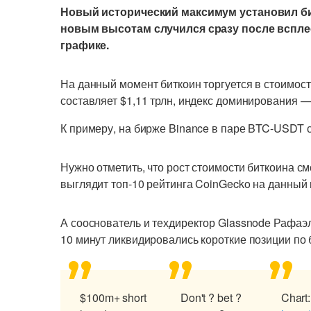
Новый исторический максимум установил бит
новым высотам случился сразу после вспле
графике.
На данный момент биткоин торгуется в стоимос
составляет $1,11 трлн, индекс доминирования —
К примеру, на бирже Binance в паре BTC-USDT с
Нужно отметить, что рост стоимости биткоина с
выглядит топ-10 рейтинга CoinGecko на данный
А сооснователь и техдиректор Glassnode Рафаэль
10 минут ликвидировались короткие позиции по
$100m+ short
Don't ? bet ?
Chart: