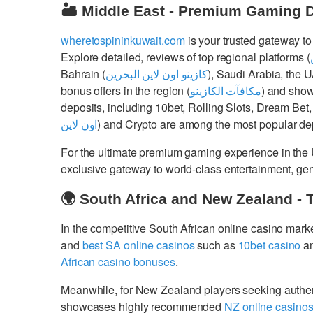
🏜️ Middle East - Premium Gaming 
wheretospininkuwait.com
is your trusted gateway to
Explore detailed, reviews of top regional platforms (
Bahrain (
كازينو اون لاين البحرين
), Saudi Arabia, the 
bonus offers in the region (
مكافآت الكازينو
) and show
deposits, including 10bet, Rolling Slots, Dream Bet,
اون لاين
) and Crypto are among the most popular dep
For the ultimate premium gaming experience in the
exclusive gateway to world-class entertainment, g
🌍 South Africa and New Zealand - 
In the competitive South African online casino mark
and
best SA online casinos
such as
10bet casino
a
African casino bonuses
.
Meanwhile, for New Zealand players seeking authe
showcases highly recommended
NZ online casino