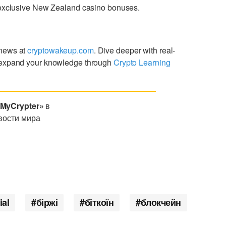
g exclusive New Zealand casino bonuses.
 news at
cryptowakeup.com
. Dive deeper with real-
expand your knowledge through
Crypto Learning
«MyCrypter»
в
вости мира
ial
біржі
біткоїн
блокчейн