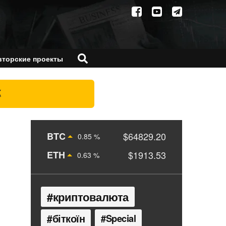
вторские проекты
X
BTC
$64829.20
0.85 %
ETH
$1913.53
0.63 %
криптовалюта
біткоїн
Special