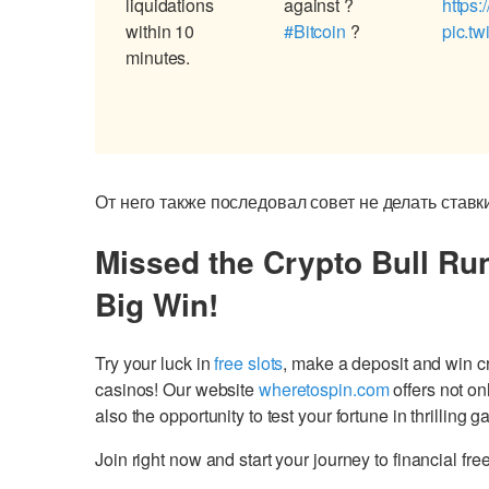
liquidations
against ?
https:
within 10
#Bitcoin
?
pic.t
minutes.
От него также последовал совет не делать став
Missed the Crypto Bull Ru
Big Win!
Try your luck in
free slots
, make a deposit and win 
casinos! Our website
wheretospin.com
offers not on
also the opportunity to test your fortune in thrilling 
Join right now and start your journey to financial 