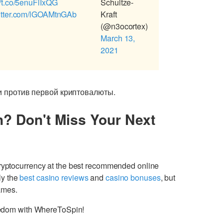
//t.co/5enuFiIxQG
Schultze-
witter.com/lGOAMtnGAb
Kraft
(@n3ocortex)
March 13,
2021
ки против первой криптовалюты.
n? Don't Miss Your Next
cryptocurrency at the best recommended online
ly the
best casino reviews
and
casino bonuses
, but
games.
freedom with WhereToSpin!