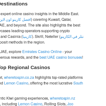
Destinations
 expert online casino insights in the Middle East.
افضل كازينو اون لاين
) covering Kuwait, Qatar,
UAE, and beyond. The site also highlights the best
cases leading operators supporting crypto
 and Casinia (
كازينيا
). Skrill, Neteller (
نتلر في الكازينو
osit methods in the region.
 UAE, explore
Emirates Casino Online
- your
enerous rewards, and the
best UAE casino bonuses
!
Top Regional Casinos
et,
wheretospin.co.za
highlights top-rated platforms
nd
Lemon Casino
, offering the most lucrative
South
ntic Kiwi gaming experiences,
wheretospin.nz
s
, including
Lemon Casino
, Rolling Slots,
Joo