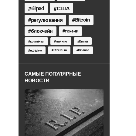
біржі
США
регулювання
Bitcoin
блокчейн
токени
кримінал
майнінг
Китай
Ethereum
ефіріум
Binance
САМЫЕ ПОПУЛЯРНЫЕ
НОВОСТИ