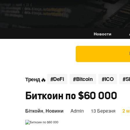
Новости
#DeFi
#Bitcoin
#ICO
#S
Тренд
Биткоин по $60 000
Біткойн
,
Новини
Admin
13 Березня
2 