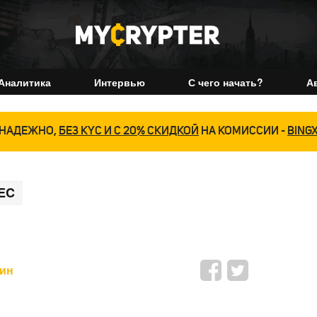
Аналитика
Интервью
С чего начать?
А
НАДЕЖНО,
БЕЗ KYC И С 20% СКИДКОЙ
НА КОМИССИИ -
BING
EC
мин