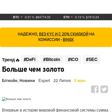
BTC
-0.31 %
$64774.02
ETH
-0.13 %
$1913.24
НАДЕЖНО,
БЕЗ KYC И С 20% СКИДКОЙ
НА
КОМИССИИ -
BINGX
#DeFi
#Bitcoin
#ICO
#SEC
Тренд
Больше чем золото
Біткойн
,
Новини
Expert
22 Липня
3 мин
Впервые в истории мировой финансовой системы сумма