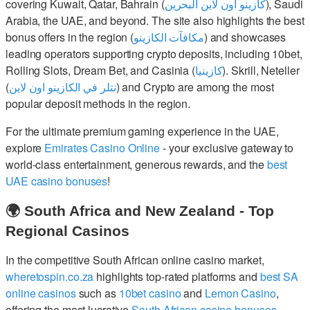
covering Kuwait, Qatar, Bahrain (
كازينو اون لاين البحرين
), Saudi
Arabia, the UAE, and beyond. The site also highlights the best
bonus offers in the region (
مكافآت الكازينو
) and showcases
leading operators supporting crypto deposits, including 10bet,
Rolling Slots, Dream Bet, and Casinia (
كازينيا
). Skrill, Neteller
(
نتلر في الكازينو اون لاين
) and Crypto are among the most
popular deposit methods in the region.
For the ultimate premium gaming experience in the UAE,
explore
Emirates Casino Online
- your exclusive gateway to
world-class entertainment, generous rewards, and the
best
UAE casino bonuses
!
🌍 South Africa and New Zealand - Top
Regional Casinos
In the competitive South African online casino market,
wheretospin.co.za
highlights top-rated platforms and
best SA
online casinos
such as
10bet casino
and
Lemon Casino
,
offering the most lucrative
South African casino bonuses
.