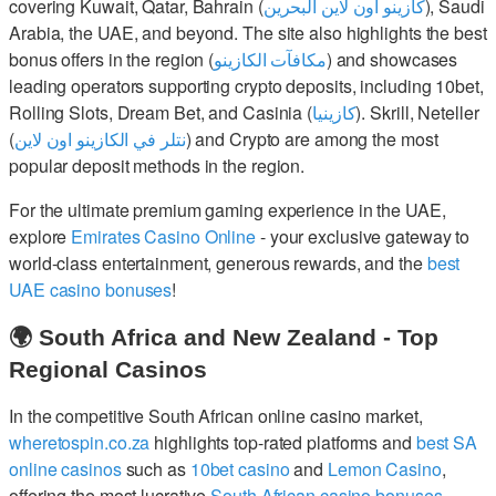
covering Kuwait, Qatar, Bahrain (
كازينو اون لاين البحرين
), Saudi
Arabia, the UAE, and beyond. The site also highlights the best
bonus offers in the region (
مكافآت الكازينو
) and showcases
leading operators supporting crypto deposits, including 10bet,
Rolling Slots, Dream Bet, and Casinia (
كازينيا
). Skrill, Neteller
(
نتلر في الكازينو اون لاين
) and Crypto are among the most
popular deposit methods in the region.
For the ultimate premium gaming experience in the UAE,
explore
Emirates Casino Online
- your exclusive gateway to
world-class entertainment, generous rewards, and the
best
UAE casino bonuses
!
🌍 South Africa and New Zealand - Top
Regional Casinos
In the competitive South African online casino market,
wheretospin.co.za
highlights top-rated platforms and
best SA
online casinos
such as
10bet casino
and
Lemon Casino
,
offering the most lucrative
South African casino bonuses
.