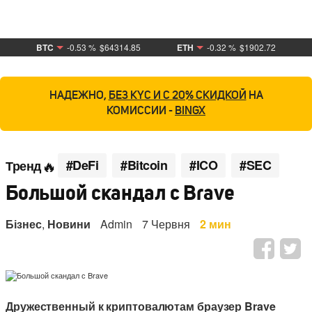
BTC
-0.53 %
$64314.85
ETH
-0.32 %
$1902.72
НАДЕЖНО,
БЕЗ KYC И С 20% СКИДКОЙ
НА
КОМИССИИ -
BINGX
#DeFi
#Bitcoin
#ICO
#SEC
Тренд
Большой скандал с Brave
Бізнес
,
Новини
Admin
7 Червня
2 мин
Дружественный к криптовалютам браузер Brave