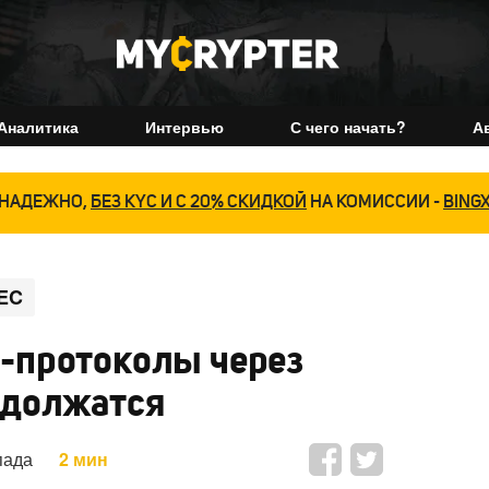
Аналитика
Интервью
С чего начать?
А
НАДЕЖНО,
БЕЗ KYC И С 20% СКИДКОЙ
НА КОМИССИИ -
BING
EC
Fi-протоколы через
одолжатся
пада
2 мин