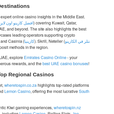
Destinations
 expert online casino insights in the Middle East.
افضل كازينو اون لاين
) covering Kuwait, Qatar,
UAE, and beyond. The site also highlights the best
cases leading operators supporting crypto
 and Casinia (
كازينيا
). Skrill, Neteller (
نتلر في الكازينو
osit methods in the region.
 UAE, explore
Emirates Casino Online
- your
enerous rewards, and the
best UAE casino bonuses
!
Top Regional Casinos
et,
wheretospin.co.za
highlights top-rated platforms
nd
Lemon Casino
, offering the most lucrative
South
ntic Kiwi gaming experiences,
wheretospin.nz
s
, including
Lemon Casino
, Rolling Slots,
Joo