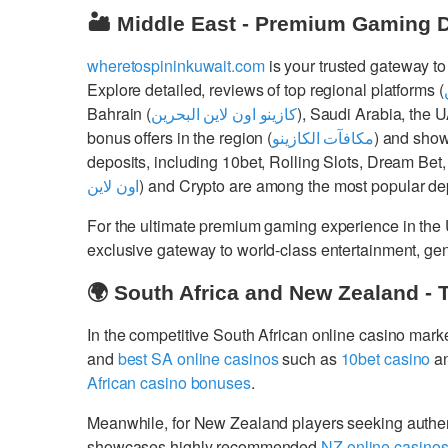
🏜️ Middle East - Premium Gaming 
wheretospininkuwait.com
is your trusted gateway to
Explore detailed, reviews of top regional platforms (
Bahrain (
كازينو اون لاين البحرين
), Saudi Arabia, the 
bonus offers in the region (
مكافآت الكازينو
) and show
deposits, including 10bet, Rolling Slots, Dream Bet,
اون لاين
) and Crypto are among the most popular dep
For the ultimate premium gaming experience in the
exclusive gateway to world-class entertainment, g
🌍 South Africa and New Zealand - 
In the competitive South African online casino mark
and
best SA online casinos
such as
10bet casino
a
African casino bonuses
.
Meanwhile, for New Zealand players seeking authe
showcases highly recommended
NZ online casino