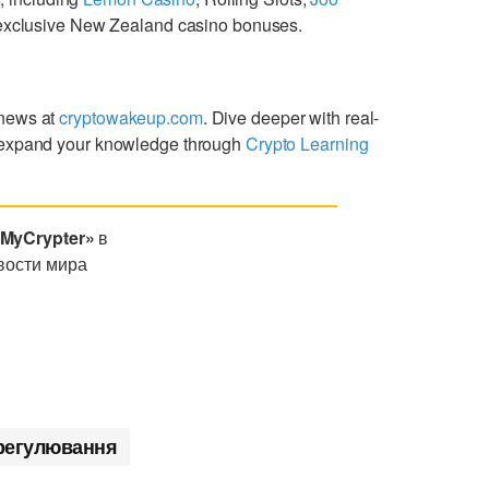
g exclusive New Zealand casino bonuses.
 news at
cryptowakeup.com
. Dive deeper with real-
expand your knowledge through
Crypto Learning
«MyCrypter»
в
вости мира
регулювання