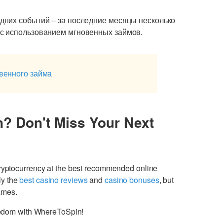
дних событий – за последние месяцы несколько
с использованием мгновенных займов.
овенного займа
n? Don't Miss Your Next
cryptocurrency at the best recommended online
ly the
best casino reviews
and
casino bonuses
, but
games.
freedom with WhereToSpin!