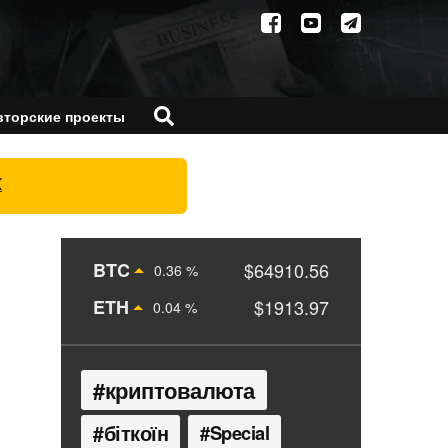
вторские проекты
X
BTC
$64910.56
0.36 %
ETH
$1913.97
0.04 %
криптовалюта
біткоїн
Special