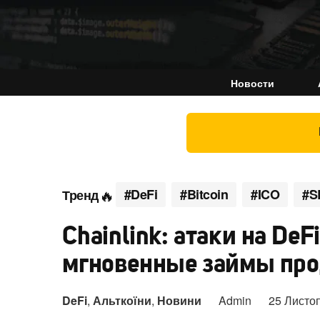
Новости
#DeFi
#Bitcoin
#ICO
#S
Тренд
Chainlink: атаки на De
мгновенные займы пр
DeFi
,
Альткоїни
,
Новини
Admin
25 Листо