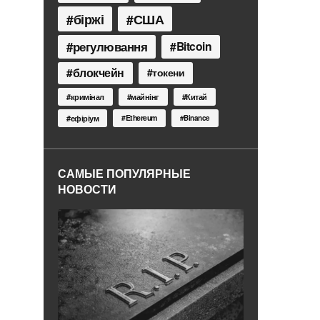
біржі
США
регулювання
Bitcoin
блокчейн
токени
кримінал
майнінг
Китай
Ethereum
ефіріум
Binance
САМЫЕ ПОПУЛЯРНЫЕ
НОВОСТИ