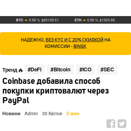
BTC
0.58 %
$65159.51
ETH
0.56 %
$1925.66
НАДЕЖНО,
БЕЗ KYC И С 20% СКИДКОЙ
НА
КОМИССИИ -
BINGX
#DeFi
#Bitcoin
#ICO
#SEC
Тренд
Coinbase добавила способ
покупки криптовалют через
PayPal
Новини
Admin
30 Квітня
2 мин