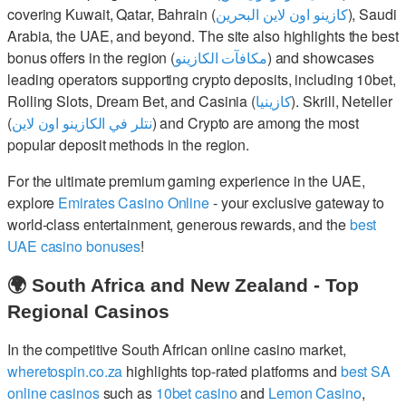
covering Kuwait, Qatar, Bahrain (
كازينو اون لاين البحرين
), Saudi
Arabia, the UAE, and beyond. The site also highlights the best
bonus offers in the region (
مكافآت الكازينو
) and showcases
leading operators supporting crypto deposits, including 10bet,
Rolling Slots, Dream Bet, and Casinia (
كازينيا
). Skrill, Neteller
(
نتلر في الكازينو اون لاين
) and Crypto are among the most
popular deposit methods in the region.
For the ultimate premium gaming experience in the UAE,
explore
Emirates Casino Online
- your exclusive gateway to
world-class entertainment, generous rewards, and the
best
UAE casino bonuses
!
🌍 South Africa and New Zealand - Top
Regional Casinos
In the competitive South African online casino market,
wheretospin.co.za
highlights top-rated platforms and
best SA
online casinos
such as
10bet casino
and
Lemon Casino
,