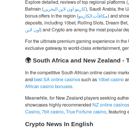
Explore detailed, reviews of top regional platforms (
Bahrain (
كازينو اون لاين البحرين
), Saudi Arabia, the 
bonus offers in the region (
مكافآت الكازينو
) and show
deposits, including 10bet, Rolling Slots, Dream Bet,
اون لاين
) and Crypto are among the most popular dep
For the ultimate premium gaming experience in the
exclusive gateway to world-class entertainment, g
🌍 South Africa and New Zealand - 
In the competitive South African online casino mark
and
best SA online casinos
such as
10bet casino
a
African casino bonuses
.
Meanwhile, for New Zealand players seeking authe
showcases highly recommended
NZ online casino
Casino
,
7bit casino
,
True Fortune casino
, featurin
Crypto News In English