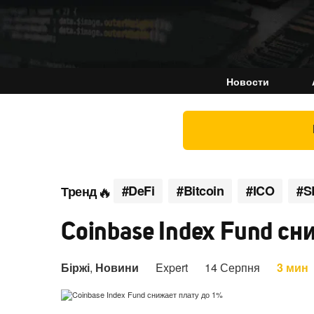
Новости
#DeFi
#Bitcoin
#ICO
#S
Тренд
Coinbase Index Fund сн
Біржі
,
Новини
Expert
14 Серпня
3 мин