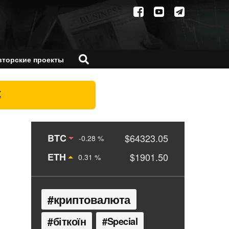
вторские проекты
X
BTC
$64323.05
-0.28 %
ETH
$1901.50
0.31 %
криптовалюта
біткоїн
Special