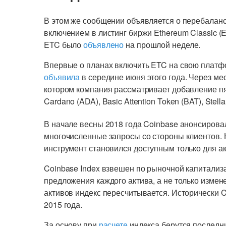
В этом же сообщении объявляется о перебаланс
включением в листинг биржи Ethereum Classic (
ETC было
объявлено
на прошлой неделе.
Впервые о планах включить ETC на свою платф
объявила
в середине июня этого года. Через м
котором компания рассматривает добавление п
Cardano (ADA), Basic Attention Token (BAT), Stel
В начале весны 2018 года Coinbase анонсировал
многочисленные запросы со стороны клиентов.
инструмент становился доступным только для а
Coinbase Index взвешен по рыночной капитализ
предложения каждого актива, а не только измен
активов индекс пересчитывается. Исторически C
2015 года.
За основу при
расчете
индекса берутся последн