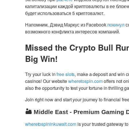
капитализации каждой криптовалюты в ее блокчей
будет использоваться 5 криптовалют.
Напомним, Дэвид Маркус из Facebook
покинул
с
возможного конфликта интересов компаний.
Missed the Crypto Bull Ru
Big Win!
Try your luck in
free slots
, make a deposit and win 
casinos! Our website
wheretospin.com
offers not on
also the opportunity to test your fortune in thrilling 
Join right now and start your journey to financial 
🏜️ Middle East - Premium Gaming 
wheretospininkuwait.com
is your trusted gateway to