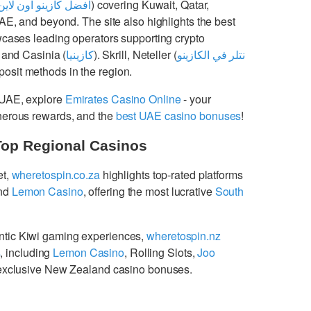
افضل كازينو اون لاين
) covering Kuwait, Qatar,
UAE, and beyond. The site also highlights the best
cases leading operators supporting crypto
 and Casinia (
كازينيا
). Skrill, Neteller (
نتلر في الكازينو
osit methods in the region.
 UAE, explore
Emirates Casino Online
- your
enerous rewards, and the
best UAE casino bonuses
!
Top Regional Casinos
et,
wheretospin.co.za
highlights top-rated platforms
nd
Lemon Casino
, offering the most lucrative
South
ntic Kiwi gaming experiences,
wheretospin.nz
s
, including
Lemon Casino
, Rolling Slots,
Joo
g exclusive New Zealand casino bonuses.