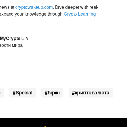
 news at
cryptowakeup.com
. Dive deeper with real-
expand your knowledge through
Crypto Learning
«MyCrypter»
в
вости мира
c
Special
біржі
криптовалюта