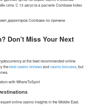
н сети. С 13 августа в расчете Coinbase Index
овет директоров Coinbase по причине
n? Don't Miss Your Next
cryptocurrency at the best recommended online
ly the
best casino reviews
and
casino bonuses
, but
games.
freedom with WhereToSpin!
Destinations
 expert online casino insights in the Middle East.