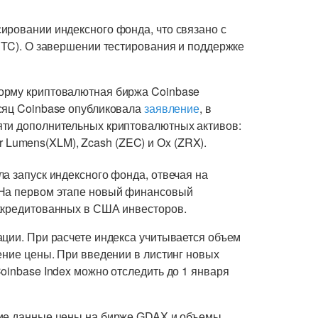
ировании индексного фонда, что связано с
ETC). О завершении тестирования и поддержке
орму криптовалютная биржа Coinbase
есяц Coinbase опубликовала
заявление
, в
яти дополнительных криптовалютных активов:
lar Lumens(XLM), Zcash (ZEC) и Оx (ZRX).
а запуск индексного фонда, отвечая на
 На первом этапе новый финансовый
ккредитованных в США инвесторов.
ации. При расчете индекса учитывается объем
ение цены. При введении в листинг новых
oinbase Index можно отследить до 1 января
ие данные цены на бирже GDAX и объемы