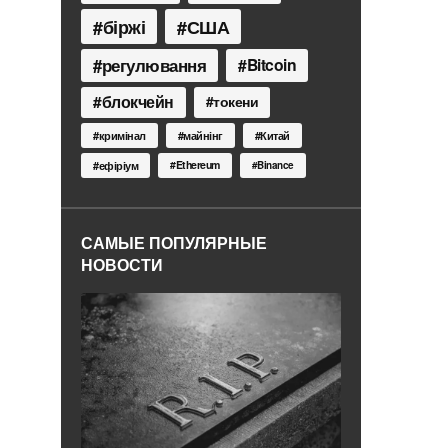
біржі
США
регулювання
Bitcoin
блокчейн
токени
кримінал
майнінг
Китай
Ethereum
ефіріум
Binance
САМЫЕ ПОПУЛЯРНЫЕ
НОВОСТИ