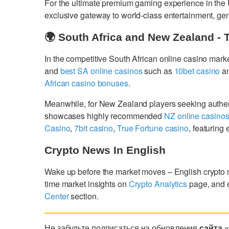
For the ultimate premium gaming experience in the
exclusive gateway to world-class entertainment, g
🌍 South Africa and New Zealand - 
In the competitive South African online casino mark
and
best SA online casinos
such as
10bet casino
a
African casino bonuses
.
Meanwhile, for New Zealand players seeking authe
showcases highly recommended
NZ online casino
Casino
,
7bit casino
,
True Fortune casino
, featurin
Crypto News In English
Wake up before the market moves – English crypto
time market insights on
Crypto Analytics
page, and 
Center
section.
Не забудьте подписаться на обновления
сайта 