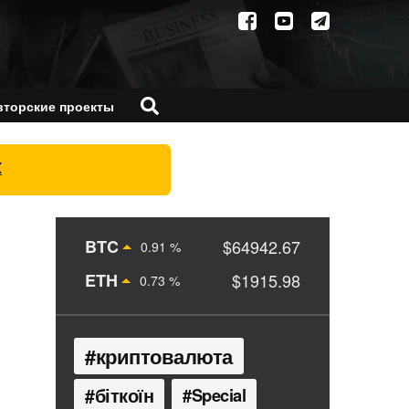
вторские проекты
X
BTC
$64942.67
0.91 %
ETH
$1915.98
0.73 %
криптовалюта
біткоїн
Special