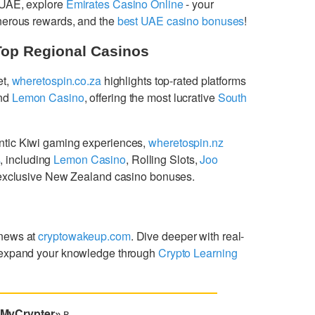
 UAE, explore
Emirates Casino Online
- your
enerous rewards, and the
best UAE casino bonuses
!
Top Regional Casinos
et,
wheretospin.co.za
highlights top-rated platforms
nd
Lemon Casino
, offering the most lucrative
South
ntic Kiwi gaming experiences,
wheretospin.nz
s
, including
Lemon Casino
, Rolling Slots,
Joo
g exclusive New Zealand casino bonuses.
 news at
cryptowakeup.com
. Dive deeper with real-
expand your knowledge through
Crypto Learning
«MyCrypter»
в