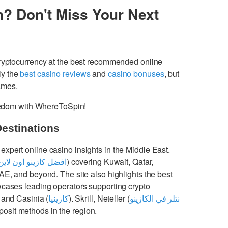
n? Don't Miss Your Next
cryptocurrency at the best recommended online
ly the
best casino reviews
and
casino bonuses
, but
games.
freedom with WhereToSpin!
Destinations
 expert online casino insights in the Middle East.
افضل كازينو اون لاين
) covering Kuwait, Qatar,
UAE, and beyond. The site also highlights the best
cases leading operators supporting crypto
 and Casinia (
كازينيا
). Skrill, Neteller (
نتلر في الكازينو
osit methods in the region.