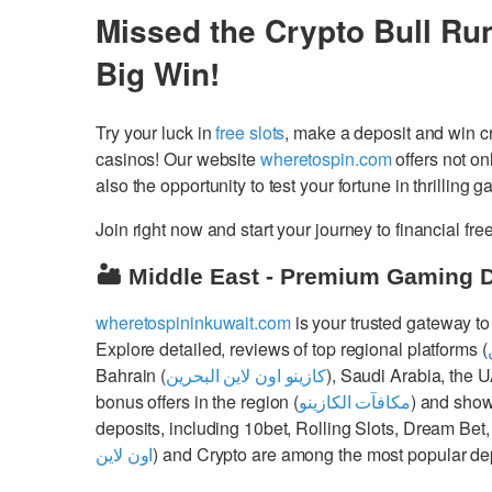
Missed the Crypto Bull Ru
Big Win!
Try your luck in
free slots
, make a deposit and win 
casinos! Our website
wheretospin.com
offers not on
also the opportunity to test your fortune in thrilling 
Join right now and start your journey to financial 
🏜️ Middle East - Premium Gaming 
wheretospininkuwait.com
is your trusted gateway to
Explore detailed, reviews of top regional platforms (
Bahrain (
كازينو اون لاين البحرين
), Saudi Arabia, the 
bonus offers in the region (
مكافآت الكازينو
) and show
deposits, including 10bet, Rolling Slots, Dream Bet,
اون لاين
) and Crypto are among the most popular dep