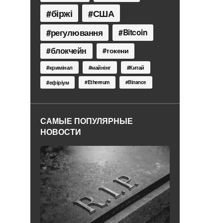
біржі
США
регулювання
Bitcoin
блокчейн
токени
кримінал
майнінг
Китай
Ethereum
ефіріум
Binance
САМЫЕ ПОПУЛЯРНЫЕ
НОВОСТИ