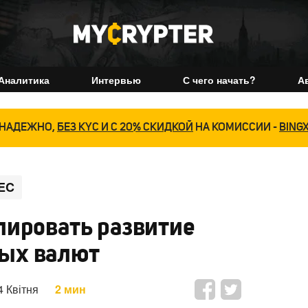
Аналитика
Интервью
С чего начать?
А
НАДЕЖНО,
БЕЗ KYC И С 20% СКИДКОЙ
НА КОМИССИИ -
BING
EC
лировать развитие
ых валют
4 Квітня
2 мин