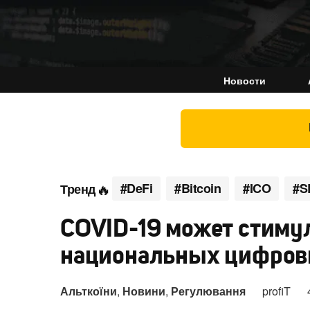
Новости
#DeFi
#Bitcoin
#ICO
#S
Тренд
COVID-19 может стиму
национальных цифров
Альткоїни
,
Новини
,
Регулювання
profiT