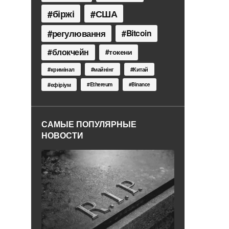
біржі
США
регулювання
Bitcoin
блокчейн
токени
кримінал
майнінг
Китай
Ethereum
ефіріум
Binance
САМЫЕ ПОПУЛЯРНЫЕ
НОВОСТИ