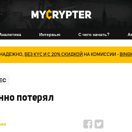
Аналитика
Интервью
С чего начать?
А
НАДЕЖНО,
БЕЗ KYC И С 20% СКИДКОЙ
НА КОМИССИИ -
BING
EC
нно потерял
мин