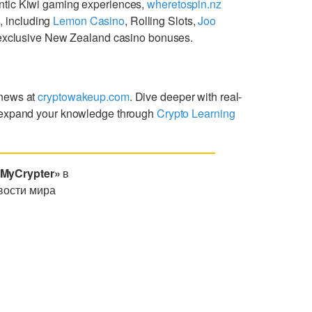
ntic Kiwi gaming experiences,
wheretospin.nz
s
, including
Lemon Casino
, Rolling Slots,
Joo
g exclusive New Zealand casino bonuses.
 news at
cryptowakeup.com
. Dive deeper with real-
expand your knowledge through
Crypto Learning
«MyCrypter»
в
вости мира