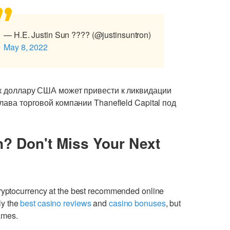
— H.E. Justin Sun ???? (@justinsuntron)
May 8, 2022
 к доллару США может привести к ликвидации
лава торговой компании Thanefield Capital под
n? Don't Miss Your Next
cryptocurrency at the best recommended online
ly the
best casino reviews
and
casino bonuses
, but
games.