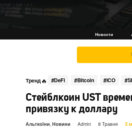
Новости
#DeFi
#Bitcoin
#ICO
#S
Тренд
Cтейблкоин UST време
привязку к доллару
Альткоїни
,
Новини
Admin
8 Травня
3 