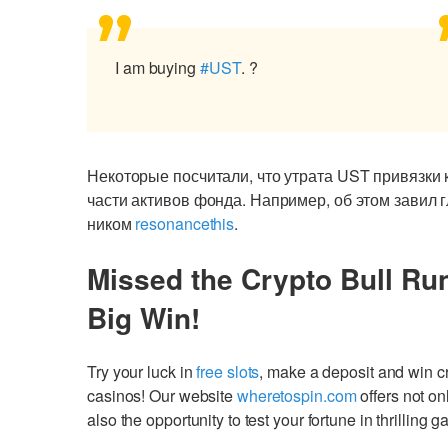
I am buying
#UST
. ?
Некоторые посчитали, что утрата UST привязки
части активов фонда. Например, об этом завил г
ником
resonancethis
.
Missed the Crypto Bull Ru
Big Win!
Try your luck in
free slots
, make a deposit and win 
casinos! Our website
wheretospin.com
offers not on
also the opportunity to test your fortune in thrilling 