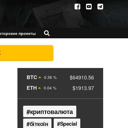
вторские проекты
X
BTC
$64910.56
0.36 %
ETH
$1913.97
0.04 %
криптовалюта
біткоїн
Special