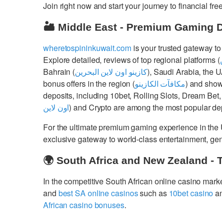
Join right now and start your journey to financial 
🏜️ Middle East - Premium Gaming 
wheretospininkuwait.com
is your trusted gateway to
Explore detailed, reviews of top regional platforms (
Bahrain (
كازينو اون لاين البحرين
), Saudi Arabia, the 
bonus offers in the region (
مكافآت الكازينو
) and show
deposits, including 10bet, Rolling Slots, Dream Bet,
اون لاين
) and Crypto are among the most popular dep
For the ultimate premium gaming experience in the
exclusive gateway to world-class entertainment, g
🌍 South Africa and New Zealand - 
In the competitive South African online casino mark
and
best SA online casinos
such as
10bet casino
a
African casino bonuses
.