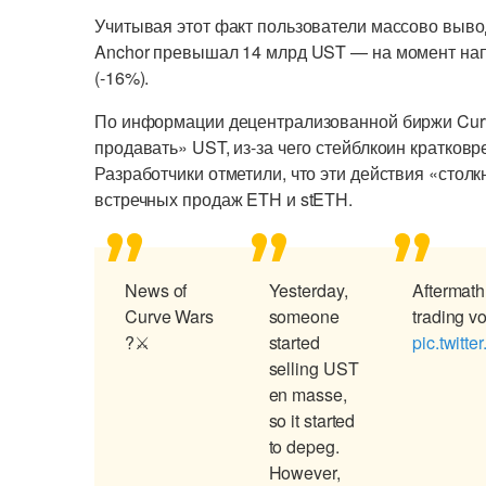
Учитывая этот факт пользователи массово вывод
Anchor превышал 14 млрд UST — на момент на
(-16%).
По информации децентрализованной биржи Curve
продавать» UST, из-за чего стейблкоин кратков
Разработчики отметили, что эти действия «стол
встречных продаж ETH и stETH.
News of
Yesterday,
Aftermat
Curve Wars
someone
trading vo
?⚔️
started
pic.twitt
selling UST
en masse,
so it started
to depeg.
However,