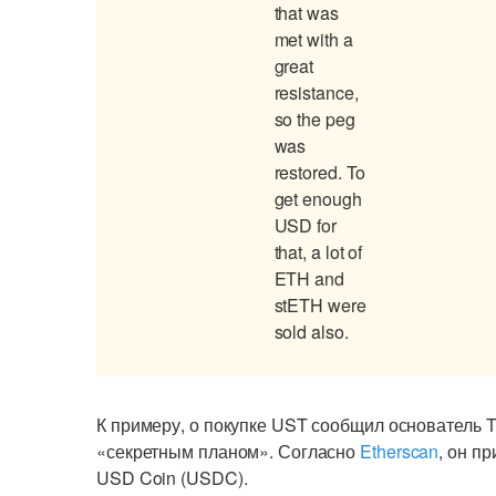
that was
met with a
great
resistance,
so the peg
was
restored. To
get enough
USD for
that, a lot of
ETH and
stETH were
sold also.
К примеру, о покупке UST сообщил основатель T
«секретным планом». Согласно
Etherscan
, он п
USD Coin (USDC).