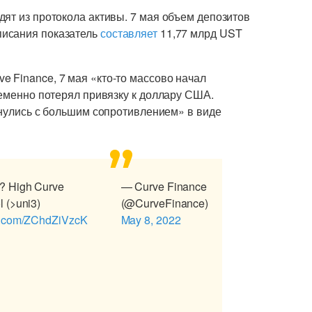
ят из протокола активы. 7 мая объем депозитов
писания показатель
составляет
11,77 млрд UST
 Finance, 7 мая «кто-то массово начал
ременно потерял привязку к доллару США.
кнулись с большим сопротивлением» в виде
h? High Curve
— Curve Finance
l (>uni3)
(@CurveFinance)
er.com/ZChdZiVzcK
May 8, 2022