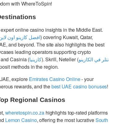
freedom with WhereToSpin!
Destinations
 expert online casino insights in the Middle East.
افضل كازينو اون لاين
) covering Kuwait, Qatar,
UAE, and beyond. The site also highlights the best
cases leading operators supporting crypto
 and Casinia (
كازينيا
). Skrill, Neteller (
نتلر في الكازينو
osit methods in the region.
 UAE, explore
Emirates Casino Online
- your
enerous rewards, and the
best UAE casino bonuses
!
Top Regional Casinos
et,
wheretospin.co.za
highlights top-rated platforms
nd
Lemon Casino
, offering the most lucrative
South