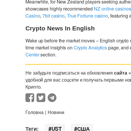
Meanwhile, for New Zealand players seeking authe
showcases highly recommended
NZ online casino
Casino
,
7bit casino
,
True Fortune casino
, featurin
Crypto News In English
Wake up before the market moves – English crypto
time market insights on
Crypto Analytics
page, and 
Center
section.
Не забудьте подписаться на обновления
сайта 
удобной для вас соцсети и получать первыми но
Крипто.
Головна
Новини
Теги:
UST
США