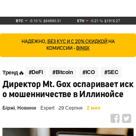
BTC
-0.10 %
$64890.31
ETH
-0.21 %
$1916.27
НАДЕЖНО,
БЕЗ KYC И С 20% СКИДКОЙ
НА
КОМИССИИ -
BINGX
#DeFi
#Bitcoin
#ICO
#SEC
Тренд
Директор Mt. Gox оспаривает иск
о мошенничестве в Иллинойсе
Біржі
,
Новини
Expert
29 Серпня
2 мин