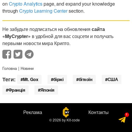
on
Crypto Analytics
page, and expand your knowledge
through
Crypto Learning Center
section.
Не забудьте подписаться на обновления
сайта
«MyCrypter»
в удобной для вас соцсети и получать
первыми новости мира Крипто.
Головна
Новини
Теги:
Mt. Gox
біржі
біткоїн
США
Франція
Японія
Реклама
Контакты
© 2026
by
Kit-code