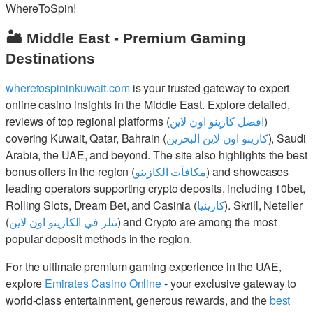
WhereToSpin!
🏜️ Middle East - Premium Gaming
Destinations
wheretospininkuwait.com
is your trusted gateway to expert
online casino insights in the Middle East. Explore detailed,
reviews of top regional platforms (
افضل كازينو اون لاين
)
covering Kuwait, Qatar, Bahrain (
كازينو اون لاين البحرين
), Saudi
Arabia, the UAE, and beyond. The site also highlights the best
bonus offers in the region (
مكافآت الكازينو
) and showcases
leading operators supporting crypto deposits, including 10bet,
Rolling Slots, Dream Bet, and Casinia (
كازينيا
). Skrill, Neteller
(
نتلر في الكازينو اون لاين
) and Crypto are among the most
popular deposit methods in the region.
For the ultimate premium gaming experience in the UAE,
explore
Emirates Casino Online
- your exclusive gateway to
world-class entertainment, generous rewards, and the
best