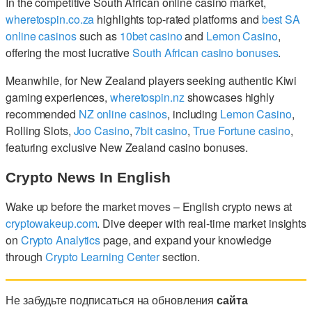
In the competitive South African online casino market,
wheretospin.co.za
highlights top-rated platforms and
best SA
online casinos
such as
10bet casino
and
Lemon Casino
,
offering the most lucrative
South African casino bonuses
.
Meanwhile, for New Zealand players seeking authentic Kiwi
gaming experiences,
wheretospin.nz
showcases highly
recommended
NZ online casinos
, including
Lemon Casino
,
Rolling Slots,
Joo Casino
,
7bit casino
,
True Fortune casino
,
featuring exclusive New Zealand casino bonuses.
Crypto News In English
Wake up before the market moves – English crypto news at
cryptowakeup.com
. Dive deeper with real-time market insights
on
Crypto Analytics
page, and expand your knowledge
through
Crypto Learning Center
section.
Не забудьте подписаться на обновления
сайта