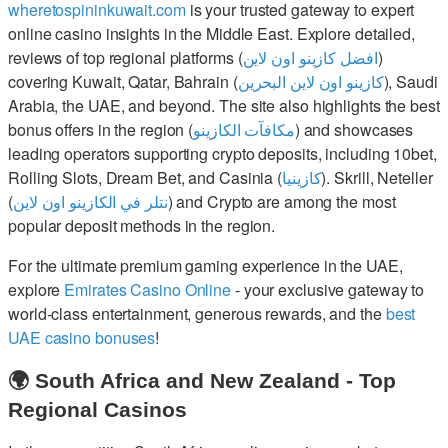
wheretospininkuwait.com
is your trusted gateway to expert
online casino insights in the Middle East. Explore detailed,
reviews of top regional platforms (
افضل كازينو اون لاين
)
covering Kuwait, Qatar, Bahrain (
كازينو اون لاين البحرين
), Saudi
Arabia, the UAE, and beyond. The site also highlights the best
bonus offers in the region (
مكافآت الكازينو
) and showcases
leading operators supporting crypto deposits, including 10bet,
Rolling Slots, Dream Bet, and Casinia (
كازينيا
). Skrill, Neteller
(
نتلر في الكازينو اون لاين
) and Crypto are among the most
popular deposit methods in the region.
For the ultimate premium gaming experience in the UAE,
explore
Emirates Casino Online
- your exclusive gateway to
world-class entertainment, generous rewards, and the
best
UAE casino bonuses
!
🌍 South Africa and New Zealand - Top
Regional Casinos