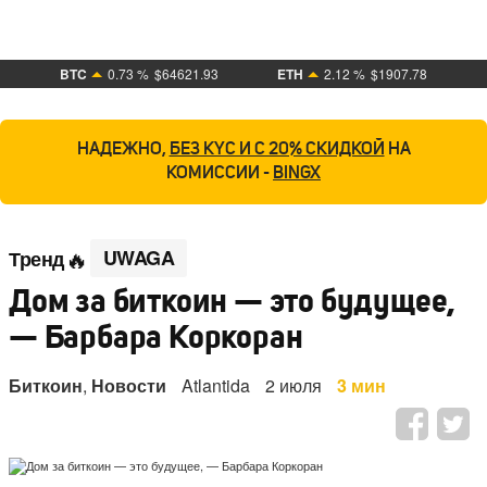
BTC
0.73 %
$64621.93
ETH
2.12 %
$1907.78
НАДЕЖНО,
БЕЗ KYC И С 20% СКИДКОЙ
НА
КОМИССИИ -
BINGX
UWAGA
Тренд
Дом за биткоин — это будущее,
— Барбара Коркоран
Биткоин
,
Новости
Atlantida
2 июля
3 мин