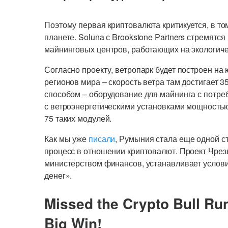
Поэтому первая криптовалюта критикуется, в то
планете. Soluna с Brookstone Partners стремятс
майнинговых центров, работающих на экологиче
Согласно проекту, ветропарк будет построен на
регионов мира – скорость ветра там достигает 3
способом – оборудование для майнинга с потре
с ветроэнергетическими установками мощностью
75 таких модулей.
Как мы уже
писали
, Румыния стала еще одной с
процесс в отношении криптовалют. Проект Чре
министерством финансов, устанавливает услови
денег».
Missed the Crypto Bull Ru
Big Win!