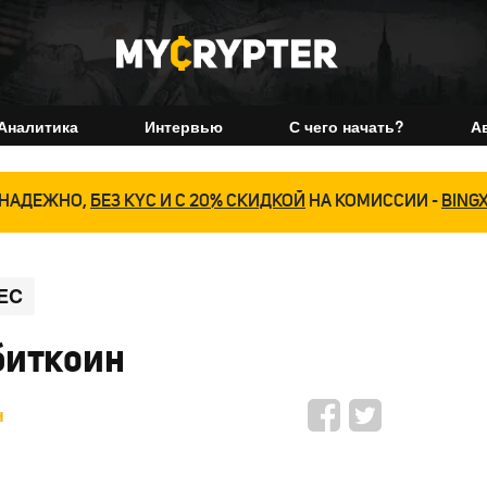
Аналитика
Интервью
С чего начать?
А
НАДЕЖНО,
БЕЗ KYC И С 20% СКИДКОЙ
НА КОМИССИИ -
BING
EC
биткоин
н