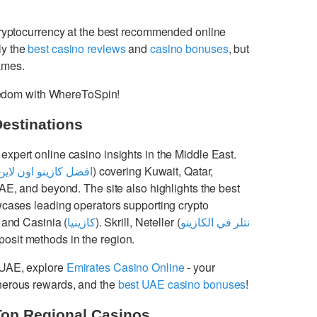
cryptocurrency at the best recommended online
ly the
best casino reviews
and
casino bonuses
, but
games.
freedom with WhereToSpin!
Destinations
 expert online casino insights in the Middle East.
افضل كازينو اون لاين
) covering Kuwait, Qatar,
UAE, and beyond. The site also highlights the best
cases leading operators supporting crypto
 and Casinia (
كازينيا
). Skrill, Neteller (
نتلر في الكازينو
osit methods in the region.
 UAE, explore
Emirates Casino Online
- your
enerous rewards, and the
best UAE casino bonuses
!
Top Regional Casinos