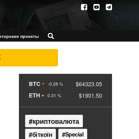
вторские проекты
X
BTC
$64323.05
-0.28 %
ETH
$1901.50
0.31 %
криптовалюта
біткоїн
Special