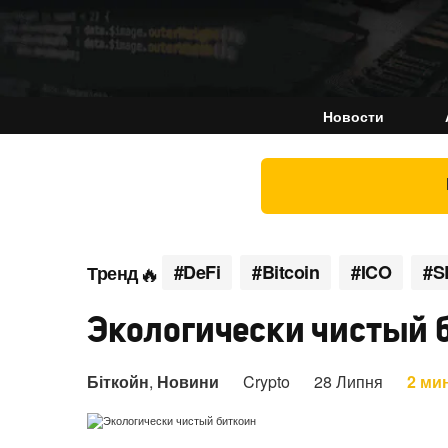
Новости
#DeFi
#Bitcoin
#ICO
#S
Тренд
Экологически чистый 
Біткойн
,
Новини
Crypto
28 Липня
2 ми