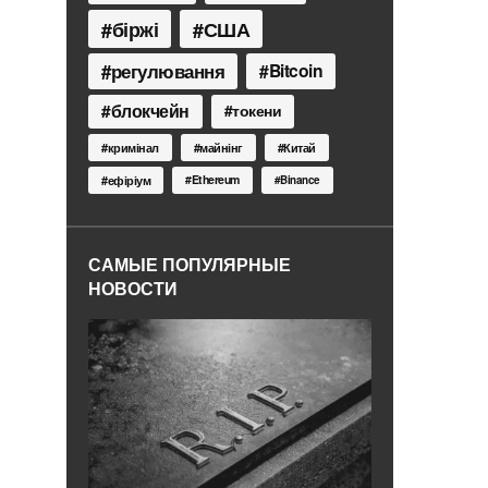
біржі
США
регулювання
Bitcoin
блокчейн
токени
кримінал
майнінг
Китай
Ethereum
ефіріум
Binance
САМЫЕ ПОПУЛЯРНЫЕ
НОВОСТИ