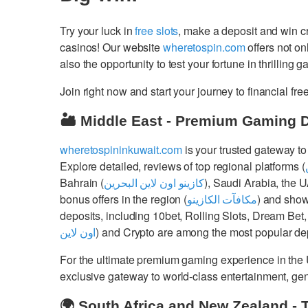
Try your luck in
free slots
, make a deposit and win 
casinos! Our website
wheretospin.com
offers not on
also the opportunity to test your fortune in thrilling 
Join right now and start your journey to financial 
🏜️ Middle East - Premium Gaming 
wheretospininkuwait.com
is your trusted gateway to
Explore detailed, reviews of top regional platforms (
Bahrain (
كازينو اون لاين البحرين
), Saudi Arabia, the 
bonus offers in the region (
مكافآت الكازينو
) and show
deposits, including 10bet, Rolling Slots, Dream Bet,
اون لاين
) and Crypto are among the most popular dep
For the ultimate premium gaming experience in the
exclusive gateway to world-class entertainment, g
🌍 South Africa and New Zealand - 