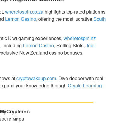
et,
wheretospin.co.za
highlights top-rated platforms
nd
Lemon Casino
, offering the most lucrative
South
ntic Kiwi gaming experiences,
wheretospin.nz
s
, including
Lemon Casino
, Rolling Slots,
Joo
g exclusive New Zealand casino bonuses.
 news at
cryptowakeup.com
. Dive deeper with real-
expand your knowledge through
Crypto Learning
«MyCrypter»
в
вости мира