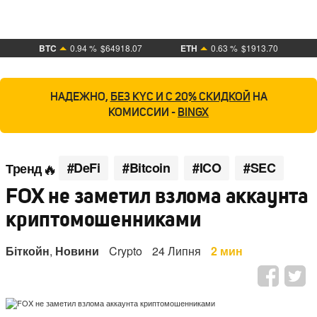
BTC
0.94 %
$64918.07
ETH
0.63 %
$1913.70
НАДЕЖНО,
БЕЗ KYC И С 20% СКИДКОЙ
НА
КОМИССИИ -
BINGX
#DeFi
#Bitcoin
#ICO
#SEC
Тренд
FOX не заметил взлома аккаунта
криптомошенниками
Біткойн
,
Новини
Crypto
24 Липня
2 мин