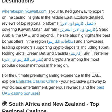
Destinations
wheretospininkuwait.com
is your trusted gateway to expert
online casino insights in the Middle East. Explore detailed,
reviews of top regional platforms (
افضل كازينو اون لاين
)
covering Kuwait, Qatar, Bahrain (
كازينو اون لاين البحرين
), Saudi
Arabia, the UAE, and beyond. The site also highlights the best
bonus offers in the region (
مكافآت الكازينو
) and showcases
leading operators supporting crypto deposits, including 10bet,
Rolling Slots, Dream Bet, and Casinia (
كازينيا
). Skrill, Neteller
(
نتلر في الكازينو اون لاين
) and Crypto are among the most
popular deposit methods in the region.
For the ultimate premium gaming experience in the UAE,
explore
Emirates Casino Online
- your exclusive gateway to
world-class entertainment, generous rewards, and the
best
UAE casino bonuses
!
🌍 South Africa and New Zealand - Top
Regional Casinos