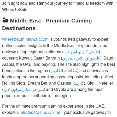
Join right now and start your journey to financial freedom with
WhereToSpin!
🏜️ Middle East - Premium Gaming
Destinations
wheretospininkuwait.com
is your trusted gateway to expert
online casino insights in the Middle East. Explore detailed,
reviews of top regional platforms (
افضل كازينو اون لاين
)
covering Kuwait, Qatar, Bahrain (
كازينو اون لاين البحرين
), Saudi
Arabia, the UAE, and beyond. The site also highlights the best
bonus offers in the region (
مكافآت الكازينو
) and showcases
leading operators supporting crypto deposits, including 10bet,
Rolling Slots, Dream Bet, and Casinia (
كازينيا
). Skrill, Neteller
(
نتلر في الكازينو اون لاين
) and Crypto are among the most
popular deposit methods in the region.
For the ultimate premium gaming experience in the UAE,
explore
Emirates Casino Online
- your exclusive gateway to