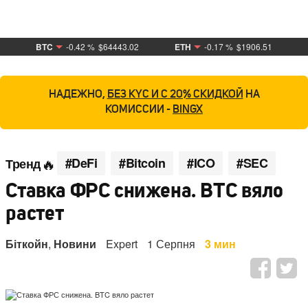
BTC
-0.42 %
$64443.02
ETH
-0.17 %
$1906.51
НАДЕЖНО,
БЕЗ KYC И С 20% СКИДКОЙ
НА
КОМИССИИ -
BINGX
#DeFi
#Bitcoin
#ICO
#SEC
Тренд
Ставка ФРС снижена. BTC вяло
растет
Біткойн
,
Новини
Expert
1 Серпня
3 мин