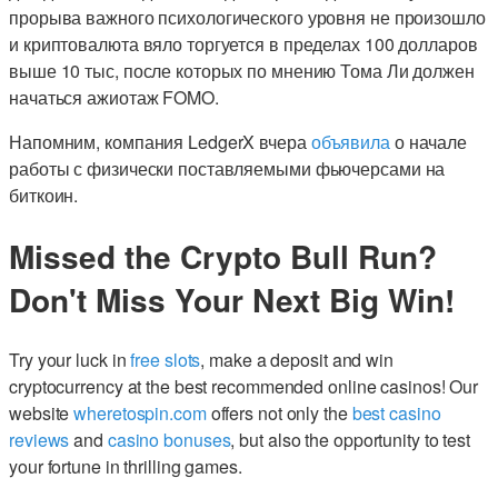
прорыва важного психологического уровня не произошло
и криптовалюта вяло торгуется в пределах 100 долларов
выше 10 тыс, после которых по мнению Тома Ли должен
начаться ажиотаж FOMO.
Напомним, компания LedgerX вчера
объявила
о начале
работы с физически поставляемыми фьючерсами на
биткоин.
Missed the Crypto Bull Run?
Don't Miss Your Next Big Win!
Try your luck in
free slots
, make a deposit and win
cryptocurrency at the best recommended online casinos! Our
website
wheretospin.com
offers not only the
best casino
reviews
and
casino bonuses
, but also the opportunity to test
your fortune in thrilling games.