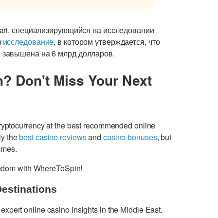
sari, специализирующийся на исследовании
л
исследование
, в котором утверждается, что
 завышена на 6 млрд долларов.
n? Don't Miss Your Next
cryptocurrency at the best recommended online
ly the
best casino reviews
and
casino bonuses
, but
games.
freedom with WhereToSpin!
Destinations
 expert online casino insights in the Middle East.