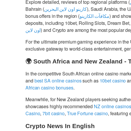
Explore detailed, reviews of top regional platforms (
Bahrain (
كازينو اون لاين البحرين
), Saudi Arabia, the 
bonus offers in the region (
مكافآت الكازينو
) and show
deposits, including 10bet, Rolling Slots, Dream Bet,
اون لاين
) and Crypto are among the most popular dep
For the ultimate premium gaming experience in the
exclusive gateway to world-class entertainment, g
🌍 South Africa and New Zealand - 
In the competitive South African online casino mark
and
best SA online casinos
such as
10bet casino
a
African casino bonuses
.
Meanwhile, for New Zealand players seeking authe
showcases highly recommended
NZ online casino
Casino
,
7bit casino
,
True Fortune casino
, featurin
Crypto News In English