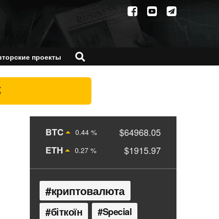
вторские проекты
X
BTC
$64968.05
0.44 %
ETH
$1915.97
0.27 %
криптовалюта
біткоїн
Special