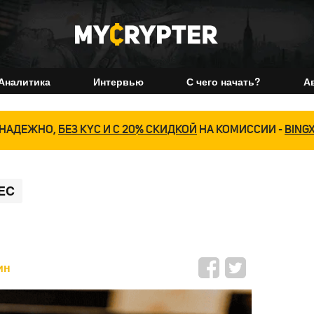
Аналитика
Интервью
С чего начать?
А
НАДЕЖНО,
БЕЗ KYC И С 20% СКИДКОЙ
НА КОМИССИИ -
BING
EC
ин