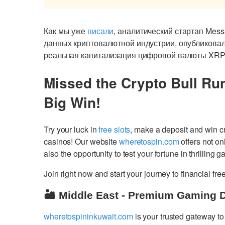
Как мы уже
писали
, аналитический стартап Mes
данных криптовалютной индустрии, опубликова
реальная капитализация цифровой валюты XRP
Missed the Crypto Bull Ru
Big Win!
Try your luck in
free slots
, make a deposit and win 
casinos! Our website
wheretospin.com
offers not on
also the opportunity to test your fortune in thrilling 
Join right now and start your journey to financial 
🏜️ Middle East - Premium Gaming 
wheretospininkuwait.com
is your trusted gateway to