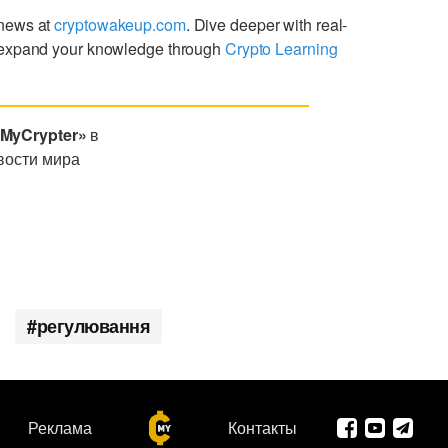
 news at
cryptowakeup.com
. Dive deeper with real-
expand your knowledge through
Crypto Learning
«MyCrypter»
в
вости мира
регулювання
Реклама
Контакты