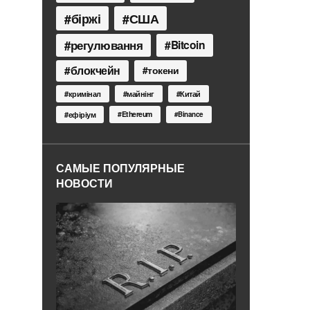
біржі
США
регулювання
Bitcoin
блокчейн
токени
кримінал
майнінг
Китай
Ethereum
ефіріум
Binance
САМЫЕ ПОПУЛЯРНЫЕ
НОВОСТИ