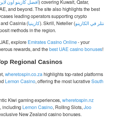
افضل كازينو اون لاين
) covering Kuwait, Qatar,
UAE, and beyond. The site also highlights the best
cases leading operators supporting crypto
 and Casinia (
كازينيا
). Skrill, Neteller (
نتلر في الكازينو
osit methods in the region.
 UAE, explore
Emirates Casino Online
- your
enerous rewards, and the
best UAE casino bonuses
!
Top Regional Casinos
et,
wheretospin.co.za
highlights top-rated platforms
nd
Lemon Casino
, offering the most lucrative
South
ntic Kiwi gaming experiences,
wheretospin.nz
s
, including
Lemon Casino
, Rolling Slots,
Joo
g exclusive New Zealand casino bonuses.