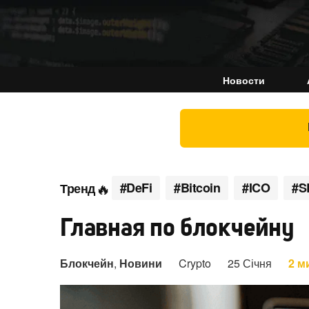
Новости
#DeFi
#Bitcoin
#ICO
#S
Тренд
Главная по блокчейну
Блокчейн
,
Новини
Crypto
25 Січня
2 м