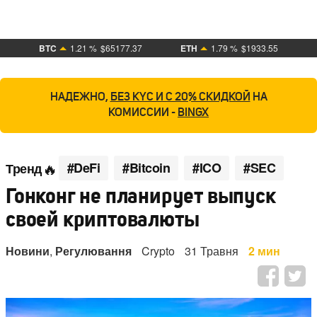
BTC
1.21 %
$65177.37
ETH
1.79 %
$1933.55
НАДЕЖНО,
БЕЗ KYC И С 20% СКИДКОЙ
НА
КОМИССИИ -
BINGX
#DeFi
#Bitcoin
#ICO
#SEC
Тренд
Гонконг не планирует выпуск
своей криптовалюты
Новини
,
Регулювання
Crypto
31 Травня
2 мин