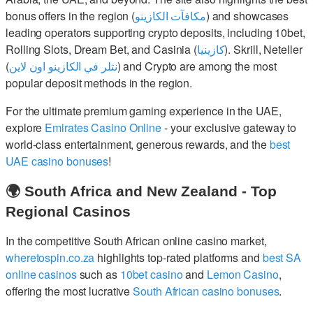
bonus offers in the region (
مكافآت الكازينو
) and showcases
leading operators supporting crypto deposits, including 10bet,
Rolling Slots, Dream Bet, and Casinia (
كازينيا
). Skrill, Neteller
(
نتلر في الكازينو اون لاين
) and Crypto are among the most
popular deposit methods in the region.
For the ultimate premium gaming experience in the UAE,
explore
Emirates Casino Online
- your exclusive gateway to
world-class entertainment, generous rewards, and the
best
UAE casino bonuses
!
🌍 South Africa and New Zealand - Top
Regional Casinos
In the competitive South African online casino market,
wheretospin.co.za
highlights top-rated platforms and
best SA
online casinos
such as
10bet casino
and
Lemon Casino
,
offering the most lucrative
South African casino bonuses
.