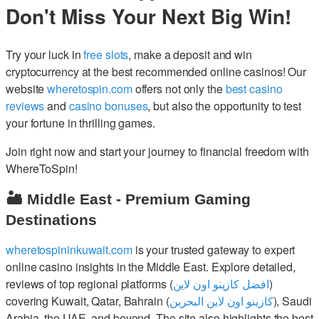
Don't Miss Your Next Big Win!
Try your luck in
free slots
, make a deposit and win
cryptocurrency at the best recommended online casinos! Our
website
wheretospin.com
offers not only the
best casino
reviews
and
casino bonuses
, but also the opportunity to test
your fortune in thrilling games.
Join right now and start your journey to financial freedom with
WhereToSpin!
🏜️ Middle East - Premium Gaming
Destinations
wheretospininkuwait.com
is your trusted gateway to expert
online casino insights in the Middle East. Explore detailed,
reviews of top regional platforms (
افضل كازينو اون لاين
)
covering Kuwait, Qatar, Bahrain (
كازينو اون لاين البحرين
), Saudi
Arabia, the UAE, and beyond. The site also highlights the best