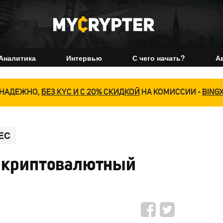
Аналитика
Интервью
С чего начать?
А
НАДЕЖНО,
БЕЗ KYC И С 20% СКИДКОЙ
НА КОМИССИИ -
BING
EC
й криптовалютный