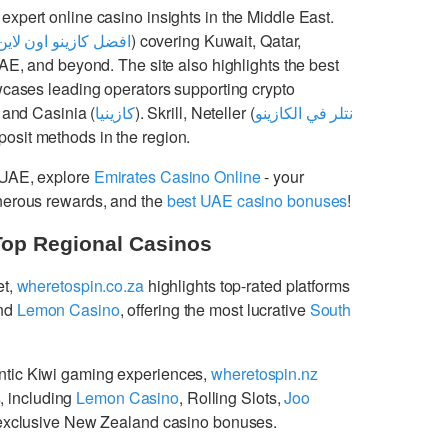
 expert online casino insights in the Middle East.
افضل كازينو اون لاين
) covering Kuwait, Qatar,
UAE, and beyond. The site also highlights the best
cases leading operators supporting crypto
 and Casinia (
كازينيا
). Skrill, Neteller (
نتلر في الكازينو
osit methods in the region.
 UAE, explore
Emirates Casino Online
- your
enerous rewards, and the
best UAE casino bonuses
!
Top Regional Casinos
et,
wheretospin.co.za
highlights top-rated platforms
nd
Lemon Casino
, offering the most lucrative
South
ntic Kiwi gaming experiences,
wheretospin.nz
s
, including
Lemon Casino
, Rolling Slots,
Joo
g exclusive New Zealand casino bonuses.