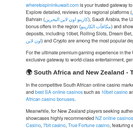
wheretospininkuwait.com
is your trusted gateway to
Explore detailed, reviews of top regional platforms (
Bahrain (
كازينو اون لاين البحرين
), Saudi Arabia, the 
bonus offers in the region (
مكافآت الكازينو
) and show
deposits, including 10bet, Rolling Slots, Dream Bet,
اون لاين
) and Crypto are among the most popular dep
For the ultimate premium gaming experience in the
exclusive gateway to world-class entertainment, g
🌍 South Africa and New Zealand - 
In the competitive South African online casino mark
and
best SA online casinos
such as
10bet casino
a
African casino bonuses
.
Meanwhile, for New Zealand players seeking authe
showcases highly recommended
NZ online casino
Casino
,
7bit casino
,
True Fortune casino
, featurin