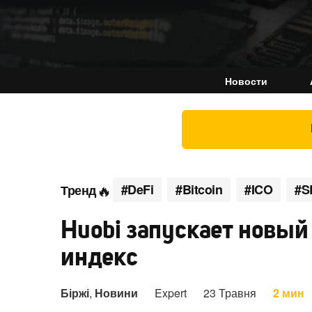
Новости
#DeFi
#Bitcoin
#ICO
#S
Тренд
Huobi запускает новы
индекс
Біржі
,
Новини
Expert
23 Травня
2 мин