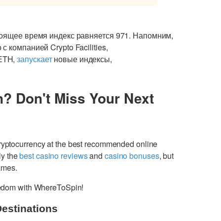
тоящее время индекс равняется 971. Напомним,
 компанией Crypto Facilities,
ETH,
запускает
новые индексы,
n? Don't Miss Your Next
cryptocurrency at the best recommended online
ly the
best casino reviews
and
casino bonuses
, but
games.
freedom with WhereToSpin!
Destinations