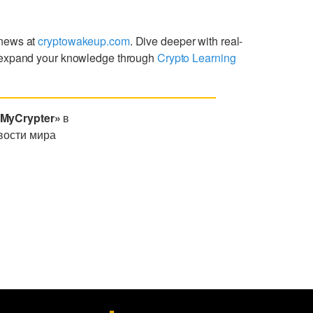
 news at
cryptowakeup.com
. Dive deeper with real-
expand your knowledge through
Crypto Learning
«MyCrypter»
в
вости мира