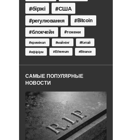
біржі
США
регулювання
Bitcoin
блокчейн
токени
кримінал
майнінг
Китай
Ethereum
ефіріум
Binance
САМЫЕ ПОПУЛЯРНЫЕ
НОВОСТИ