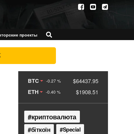
вторские проекты
X
BTC
$64437.95
-0.27 %
ETH
$1908.51
-0.40 %
криптовалюта
біткоїн
Special