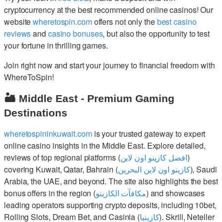
cryptocurrency at the best recommended online casinos! Our
website
wheretospin.com
offers not only the
best casino
reviews
and
casino bonuses
, but also the opportunity to test
your fortune in thrilling games.
Join right now and start your journey to financial freedom with
WhereToSpin!
🏜️ Middle East - Premium Gaming
Destinations
wheretospininkuwait.com
is your trusted gateway to expert
online casino insights in the Middle East. Explore detailed,
reviews of top regional platforms (
افضل كازينو اون لاين
)
covering Kuwait, Qatar, Bahrain (
كازينو اون لاين البحرين
), Saudi
Arabia, the UAE, and beyond. The site also highlights the best
bonus offers in the region (
مكافآت الكازينو
) and showcases
leading operators supporting crypto deposits, including 10bet,
Rolling Slots, Dream Bet, and Casinia (
كازينيا
). Skrill, Neteller