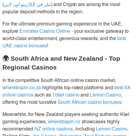
(
نتلر في الكازينو اون لاين
) and Crypto are among the most
popular deposit methods in the region.
For the ultimate premium gaming experience in the UAE,
explore
Emirates Casino Online
- your exclusive gateway to
world-class entertainment, generous rewards, and the
best
UAE casino bonuses
!
🌍 South Africa and New Zealand - Top
Regional Casinos
In the competitive South African online casino market,
wheretospin.co.za
highlights top-rated platforms and
best SA
online casinos
such as
10bet casino
and
Lemon Casino
,
offering the most lucrative
South African casino bonuses
.
Meanwhile, for New Zealand players seeking authentic Kiwi
gaming experiences,
wheretospin.nz
showcases highly
recommended
NZ online casinos
, including
Lemon Casino
,
Rolling Slots,
Joo Casino
,
7bit casino
,
True Fortune casino
,