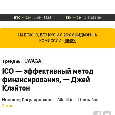
BTC
0.04 %
$64135.88
ETH
0.91 %
$1891.06
НАДЕЖНО,
БЕЗ KYC И С 20% СКИДКОЙ
НА
КОМИССИИ -
BINGX
UWAGA
Тренд
ICO — эффективный метод
финансирования, — Джей
Клэйтон
Новости
,
Регулирование
Atlantida
11 декабря
2 мин