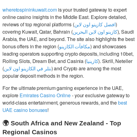
wheretospininkuwait.com
is your trusted gateway to expert
online casino insights in the Middle East. Explore detailed,
reviews of top regional platforms (
افضل كازينو اون لاين
)
covering Kuwait, Qatar, Bahrain (
كازينو اون لاين البحرين
), Saudi
Arabia, the UAE, and beyond. The site also highlights the best
bonus offers in the region (
مكافآت الكازينو
) and showcases
leading operators supporting crypto deposits, including 10bet,
Rolling Slots, Dream Bet, and Casinia (
كازينيا
). Skrill, Neteller
(
نتلر في الكازينو اون لاين
) and Crypto are among the most
popular deposit methods in the region.
For the ultimate premium gaming experience in the UAE,
explore
Emirates Casino Online
- your exclusive gateway to
world-class entertainment, generous rewards, and the
best
UAE casino bonuses
!
🌍 South Africa and New Zealand - Top
Regional Casinos