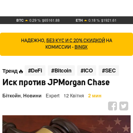
BTC
0.29 %
$65161.88
ETH
0.18 %
$1921.61
НАДЕЖНО,
БЕЗ KYC И С 20% СКИДКОЙ
НА
КОМИССИИ -
BINGX
#DeFi
#Bitcoin
#ICO
#SEC
Тренд
Иск против JPMorgan Chase
Біткойн
,
Новини
Expert
12 Квітня
2 мин