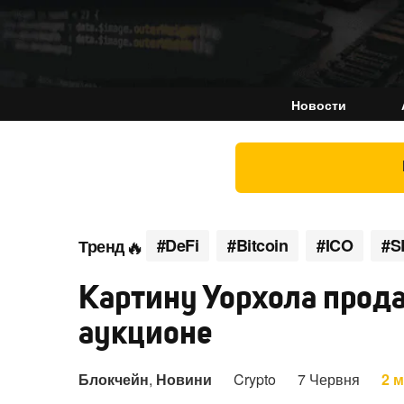
Новости
#DeFi
#Bitcoin
#ICO
#S
Тренд
Картину Уорхола прода
аукционе
Блокчейн
,
Новини
Crypto
7 Червня
2 