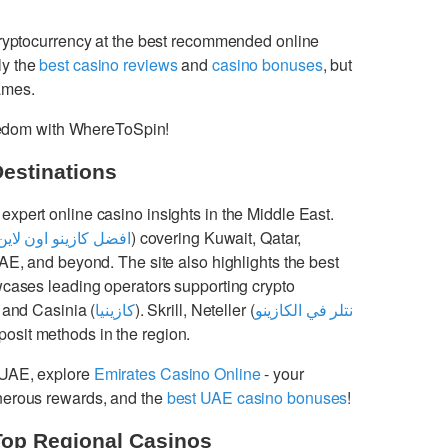
cryptocurrency at the best recommended online
ly the
best casino reviews
and
casino bonuses
, but
games.
freedom with WhereToSpin!
Destinations
 expert online casino insights in the Middle East.
افضل كازينو اون لاين
) covering Kuwait, Qatar,
UAE, and beyond. The site also highlights the best
cases leading operators supporting crypto
 and Casinia (
كازينيا
). Skrill, Neteller (
نتلر في الكازينو
osit methods in the region.
 UAE, explore
Emirates Casino Online
- your
enerous rewards, and the
best UAE casino bonuses
!
Top Regional Casinos