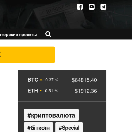
вторские проекты
X
BTC
$64815.40
0.37 %
ETH
$1912.36
0.51 %
криптовалюта
біткоїн
Special