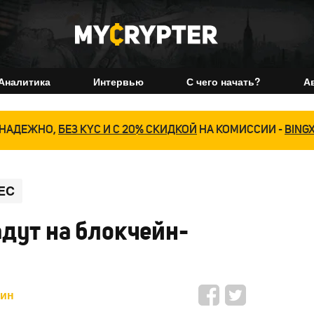
Аналитика
Интервью
С чего начать?
А
НАДЕЖНО,
БЕЗ KYC И С 20% СКИДКОЙ
НА КОМИССИИ -
BING
EC
дут на блокчейн-
мин