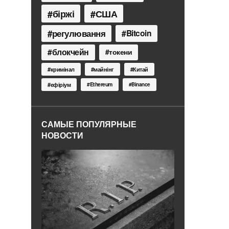
біржі
США
регулювання
Bitcoin
блокчейн
токени
кримінал
майнінг
Китай
Ethereum
ефіріум
Binance
САМЫЕ ПОПУЛЯРНЫЕ
НОВОСТИ