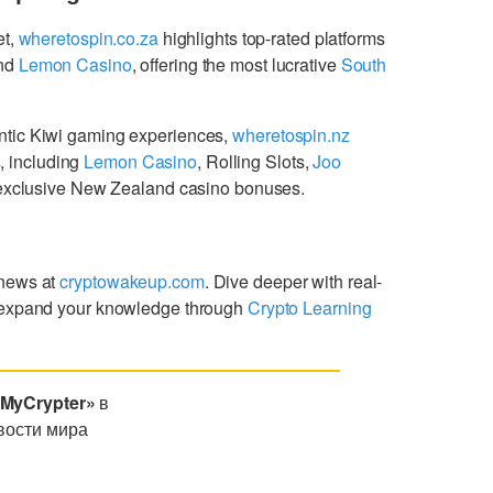
et,
wheretospin.co.za
highlights top-rated platforms
nd
Lemon Casino
, offering the most lucrative
South
ntic Kiwi gaming experiences,
wheretospin.nz
s
, including
Lemon Casino
, Rolling Slots,
Joo
g exclusive New Zealand casino bonuses.
 news at
cryptowakeup.com
. Dive deeper with real-
expand your knowledge through
Crypto Learning
«MyCrypter»
в
вости мира