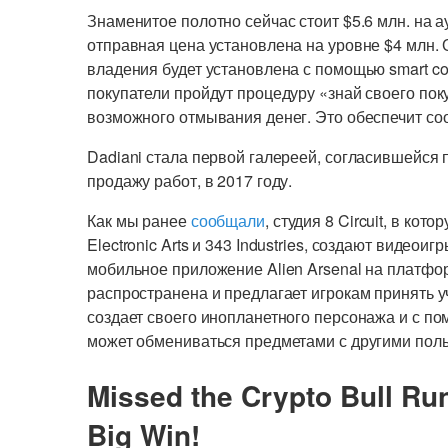
Знаменитое полотно сейчас стоит $5.6 млн. на 
отправная цена установлена на уровне $4 млн.
владения будет установлена с помощью smart con
покупатели пройдут процедуру «знай своего пок
возможного отмывания денег. Это обеспечит с
Dadiani стала первой галереей, согласившейся 
продажу работ, в 2017 году.
Как мы ранее
сообщали
, студия 8 Circuit, в кот
Electronic Arts и 343 Industries, создают видеои
мобильное приложение Alien Arsenal на платфор
распространена и предлагает игрокам принять уч
создает своего инопланетного персонажа и с пом
может обмениваться предметами с другими пол
Missed the Crypto Bull Ru
Big Win!