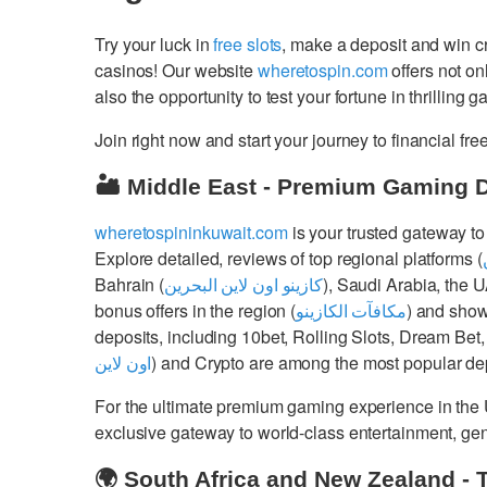
Try your luck in
free slots
, make a deposit and win 
casinos! Our website
wheretospin.com
offers not on
also the opportunity to test your fortune in thrilling 
Join right now and start your journey to financial 
🏜️ Middle East - Premium Gaming 
wheretospininkuwait.com
is your trusted gateway to
Explore detailed, reviews of top regional platforms (
Bahrain (
كازينو اون لاين البحرين
), Saudi Arabia, the 
bonus offers in the region (
مكافآت الكازينو
) and show
deposits, including 10bet, Rolling Slots, Dream Bet,
اون لاين
) and Crypto are among the most popular dep
For the ultimate premium gaming experience in the
exclusive gateway to world-class entertainment, g
🌍 South Africa and New Zealand - 