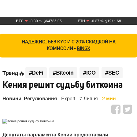
BTC
-0.39 %
$64735.05
ETH
-0.27 %
$1911.68
НАДЕЖНО,
БЕЗ KYC И С 20% СКИДКОЙ
НА
КОМИССИИ -
BINGX
#DeFi
#Bitcoin
#ICO
#SEC
Тренд
Кения решит судьбу биткоина
Новини
,
Регулювання
Expert
7 Липня
2 мин
Депутаты парламента Кении предоставили