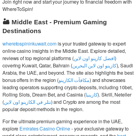
Join right now and start your journey to financial freedom with
WhereToSpin!
🏜️ Middle East - Premium Gaming
Destinations
wheretospininkuwait.com
is your trusted gateway to expert
online casino insights in the Middle East. Explore detailed,
reviews of top regional platforms (
افضل كازينو اون لاين
)
covering Kuwait, Qatar, Bahrain (
كازينو اون لاين البحرين
), Saudi
Arabia, the UAE, and beyond. The site also highlights the best
bonus offers in the region (
مكافآت الكازينو
) and showcases
leading operators supporting crypto deposits, including 10bet,
Rolling Slots, Dream Bet, and Casinia (
كازينيا
). Skrill, Neteller
(
نتلر في الكازينو اون لاين
) and Crypto are among the most
popular deposit methods in the region.
For the ultimate premium gaming experience in the UAE,
explore
Emirates Casino Online
- your exclusive gateway to
world-class entertainment, generous rewards, and the
best