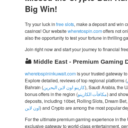
Big Win!
Try your luck in
free slots
, make a deposit and win 
casinos! Our website
wheretospin.com
offers not on
also the opportunity to test your fortune in thrilling 
Join right now and start your journey to financial 
🏜️ Middle East - Premium Gaming 
wheretospininkuwait.com
is your trusted gateway to
Explore detailed, reviews of top regional platforms (
Bahrain (
كازينو اون لاين البحرين
), Saudi Arabia, the 
bonus offers in the region (
مكافآت الكازينو
) and show
deposits, including 10bet, Rolling Slots, Dream Bet,
اون لاين
) and Crypto are among the most popular dep
For the ultimate premium gaming experience in the
exclusive gateway to world-class entertainment, g