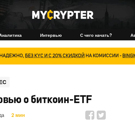
Аналитика
Интервью
С чего начать?
А
НАДЕЖНО,
БЕЗ KYC И С 20% СКИДКОЙ
НА КОМИССИИ -
BING
EC
рвью о биткоин-ETF
да
2 мин