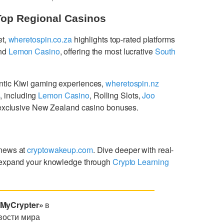
Top Regional Casinos
et,
wheretospin.co.za
highlights top-rated platforms
nd
Lemon Casino
, offering the most lucrative
South
ntic Kiwi gaming experiences,
wheretospin.nz
s
, including
Lemon Casino
, Rolling Slots,
Joo
g exclusive New Zealand casino bonuses.
 news at
cryptowakeup.com
. Dive deeper with real-
expand your knowledge through
Crypto Learning
«MyCrypter»
в
вости мира