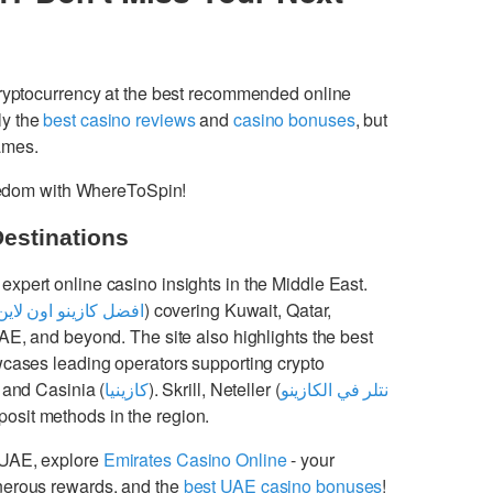
cryptocurrency at the best recommended online
ly the
best casino reviews
and
casino bonuses
, but
games.
freedom with WhereToSpin!
Destinations
 expert online casino insights in the Middle East.
افضل كازينو اون لاين
) covering Kuwait, Qatar,
UAE, and beyond. The site also highlights the best
cases leading operators supporting crypto
 and Casinia (
كازينيا
). Skrill, Neteller (
نتلر في الكازينو
osit methods in the region.
 UAE, explore
Emirates Casino Online
- your
enerous rewards, and the
best UAE casino bonuses
!