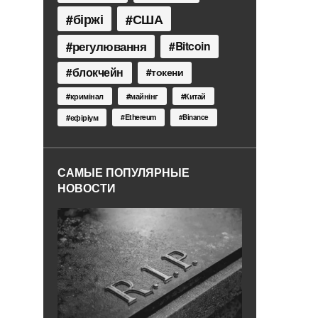
біржі
США
регулювання
Bitcoin
блокчейн
токени
кримінал
майнінг
Китай
Ethereum
ефіріум
Binance
САМЫЕ ПОПУЛЯРНЫЕ
НОВОСТИ