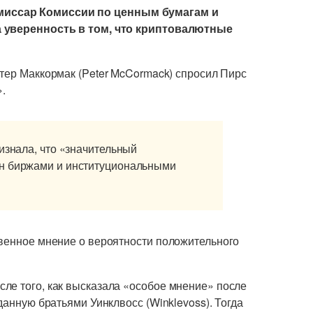
миссар Комиссии по ценным бумагам и
а уверенность в том, что криптовалютные
итер Маккормак (Peter McCormack) спросил Пирс
.
изнала, что «значительный
ан биржами и институциональными
твенное мнение о вероятности положительного
ле того, как высказала «особое мнение» после
данную братьями Уинклвосс (Winklevoss). Тогда