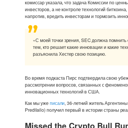
комиссар указала, что задача Комиссии по ценн
инвесторов, а не контроле технологий биткоина
напротив, вредить инвесторам и тормозить инно
«С моей точки зрения, SEC должна помнить 
тем, кто решает какие инновации и какие техн
разъяснила Хестер свою позицию.
Во время подкаста Пирс подтвердила свою убеж
рассмотрении вопросов, связанных с феноменом
инновационных технологий в США.
Как мы уже
писали
, 36-летний житель Аргентины
Predilailo) получил первый в истории страны ре
Missed the Crypto Bull Ru