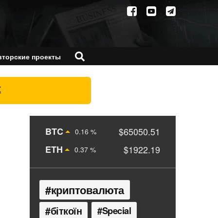
вторские проекты
X
BTC
$65050.51
0.16 %
ETH
$1922.19
0.37 %
криптовалюта
біткоїн
Special