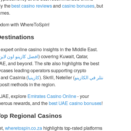
ly the
best casino reviews
and
casino bonuses
, but
games.
freedom with WhereToSpin!
Destinations
 expert online casino insights in the Middle East.
افضل كازينو اون لاين
) covering Kuwait, Qatar,
UAE, and beyond. The site also highlights the best
cases leading operators supporting crypto
 and Casinia (
كازينيا
). Skrill, Neteller (
نتلر في الكازينو
osit methods in the region.
 UAE, explore
Emirates Casino Online
- your
enerous rewards, and the
best UAE casino bonuses
!
Top Regional Casinos
et,
wheretospin.co.za
highlights top-rated platforms