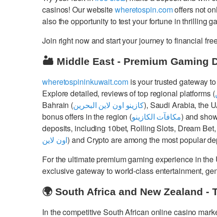
casinos! Our website
wheretospin.com
offers not on
also the opportunity to test your fortune in thrilling 
Join right now and start your journey to financial 
🏜️ Middle East - Premium Gaming 
wheretospininkuwait.com
is your trusted gateway to
Explore detailed, reviews of top regional platforms (
Bahrain (
كازينو اون لاين البحرين
), Saudi Arabia, the 
bonus offers in the region (
مكافآت الكازينو
) and show
deposits, including 10bet, Rolling Slots, Dream Bet,
اون لاين
) and Crypto are among the most popular dep
For the ultimate premium gaming experience in the
exclusive gateway to world-class entertainment, g
🌍 South Africa and New Zealand - 
In the competitive South African online casino mark