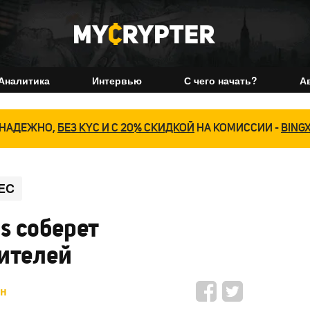
Аналитика
Интервью
С чего начать?
А
НАДЕЖНО,
БЕЗ KYC И С 20% СКИДКОЙ
НА КОМИССИИ -
BING
EC
s соберет
тителей
ин