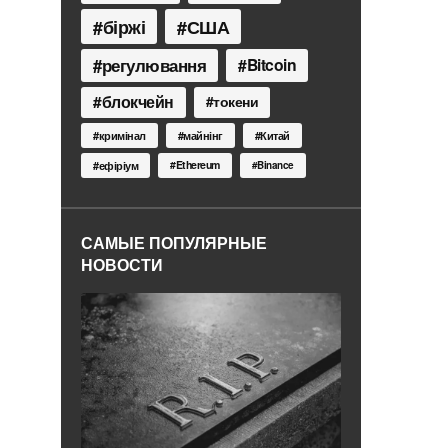
біржі
США
регулювання
Bitcoin
блокчейн
токени
кримінал
майнінг
Китай
Ethereum
ефіріум
Binance
САМЫЕ ПОПУЛЯРНЫЕ
НОВОСТИ