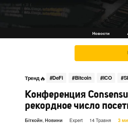
Новости
#DeFi
#Bitcoin
#ICO
#S
Тренд
Конференция Consensu
рекордное число посе
Біткойн
,
Новини
Expert
14 Травня
3 м