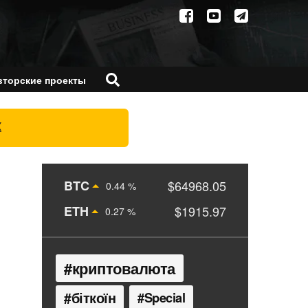
вторские проекты
X
BTC
$64968.05
0.44 %
ETH
$1915.97
0.27 %
криптовалюта
біткоїн
Special