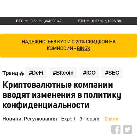
BTC
-0.61 %
$64220.47
ETH
-0.37 %
$1896.88
НАДЕЖНО,
БЕЗ KYC И С 20% СКИДКОЙ
НА
КОМИССИИ -
BINGX
#DeFi
#Bitcoin
#ICO
#SEC
Тренд
Криптовалютные компании
вводят изменения в политику
конфиденциальности
Новини
,
Регулювання
Expert
3 Червня
2 мин