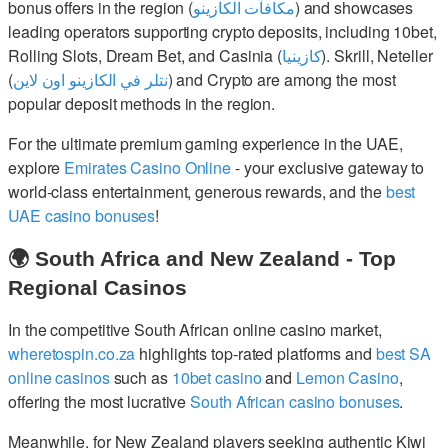
bonus offers in the region (
مكافآت الكازينو
) and showcases
leading operators supporting crypto deposits, including 10bet,
Rolling Slots, Dream Bet, and Casinia (
كازينيا
). Skrill, Neteller
(
نتلر في الكازينو اون لاين
) and Crypto are among the most
popular deposit methods in the region.
For the ultimate premium gaming experience in the UAE,
explore
Emirates Casino Online
- your exclusive gateway to
world-class entertainment, generous rewards, and the
best
UAE casino bonuses
!
🌍 South Africa and New Zealand - Top
Regional Casinos
In the competitive South African online casino market,
wheretospin.co.za
highlights top-rated platforms and
best SA
online casinos
such as
10bet casino
and
Lemon Casino
,
offering the most lucrative
South African casino bonuses
.
Meanwhile, for New Zealand players seeking authentic Kiwi