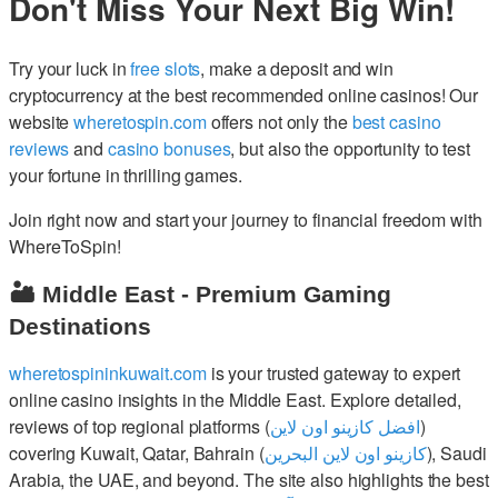
Don't Miss Your Next Big Win!
Try your luck in
free slots
, make a deposit and win
cryptocurrency at the best recommended online casinos! Our
website
wheretospin.com
offers not only the
best casino
reviews
and
casino bonuses
, but also the opportunity to test
your fortune in thrilling games.
Join right now and start your journey to financial freedom with
WhereToSpin!
🏜️ Middle East - Premium Gaming
Destinations
wheretospininkuwait.com
is your trusted gateway to expert
online casino insights in the Middle East. Explore detailed,
reviews of top regional platforms (
افضل كازينو اون لاين
)
covering Kuwait, Qatar, Bahrain (
كازينو اون لاين البحرين
), Saudi
Arabia, the UAE, and beyond. The site also highlights the best