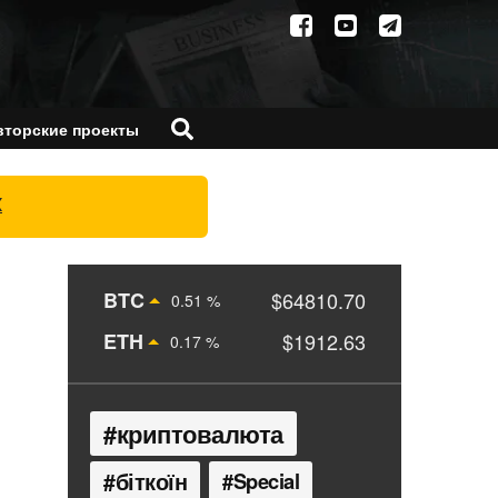
вторские проекты
X
BTC
$64810.70
0.51 %
ETH
$1912.63
0.17 %
криптовалюта
біткоїн
Special