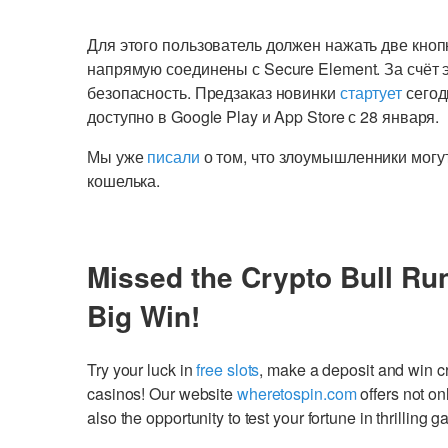
Для этого пользователь должен нажать две кнопк
напрямую соединены с Secure Element. За счёт
безопасность. Предзаказ новинки
стартует
сегодн
доступно в Google Play и App Store с 28 января.
Мы уже
писали
о том, что злоумышленники могу
кошелька.
Missed the Crypto Bull Ru
Big Win!
Try your luck in
free slots
, make a deposit and win 
casinos! Our website
wheretospin.com
offers not on
also the opportunity to test your fortune in thrilling 