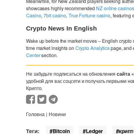
Meanwhile, for New Zealand players seeking authe
showcases highly recommended
NZ online casino
Casino
,
7bit casino
,
True Fortune casino
, featurin
Crypto News In English
Wake up before the market moves – English crypto
time market insights on
Crypto Analytics
page, and 
Center
section.
Не забудьте подписаться на обновления
сайта 
удобной для вас соцсети и получать первыми но
Крипто.
Головна
Новини
Теги:
Bitcoin
Ledger
крипт