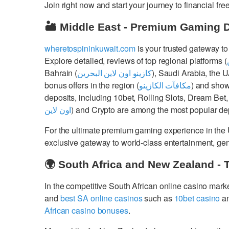
Join right now and start your journey to financial 
🏜️ Middle East - Premium Gaming 
wheretospininkuwait.com
is your trusted gateway to
Explore detailed, reviews of top regional platforms (
Bahrain (
كازينو اون لاين البحرين
), Saudi Arabia, the 
bonus offers in the region (
مكافآت الكازينو
) and show
deposits, including 10bet, Rolling Slots, Dream Bet,
اون لاين
) and Crypto are among the most popular dep
For the ultimate premium gaming experience in the
exclusive gateway to world-class entertainment, g
🌍 South Africa and New Zealand - 
In the competitive South African online casino mark
and
best SA online casinos
such as
10bet casino
a
African casino bonuses
.