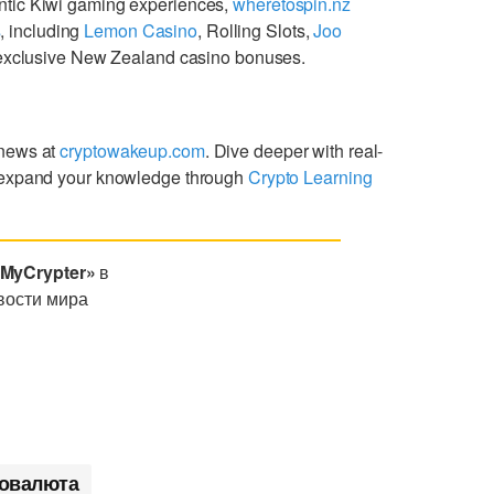
ntic Kiwi gaming experiences,
wheretospin.nz
s
, including
Lemon Casino
, Rolling Slots,
Joo
g exclusive New Zealand casino bonuses.
 news at
cryptowakeup.com
. Dive deeper with real-
expand your knowledge through
Crypto Learning
«MyCrypter»
в
вости мира
овалюта