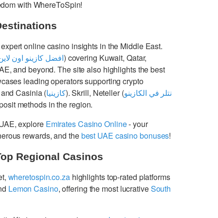
freedom with WhereToSpin!
Destinations
 expert online casino insights in the Middle East.
افضل كازينو اون لاين
) covering Kuwait, Qatar,
UAE, and beyond. The site also highlights the best
cases leading operators supporting crypto
 and Casinia (
كازينيا
). Skrill, Neteller (
نتلر في الكازينو
osit methods in the region.
 UAE, explore
Emirates Casino Online
- your
enerous rewards, and the
best UAE casino bonuses
!
Top Regional Casinos
et,
wheretospin.co.za
highlights top-rated platforms
nd
Lemon Casino
, offering the most lucrative
South