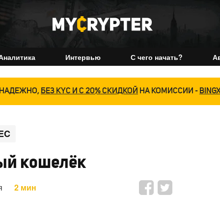
Аналитика
Интервью
С чего начать?
А
НАДЕЖНО,
БЕЗ KYC И С 20% СКИДКОЙ
НА КОМИССИИ -
BING
EC
вый кошелёк
я
2 мин