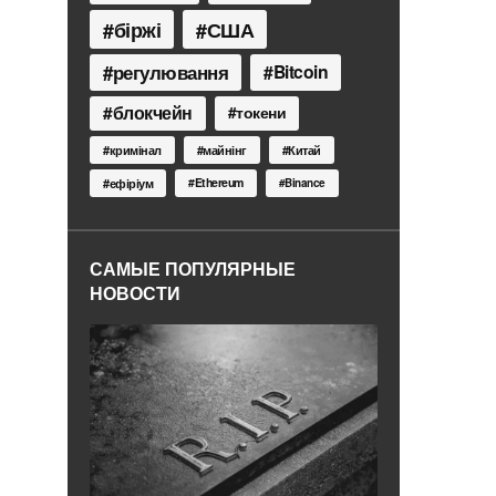
біржі
США
регулювання
Bitcoin
блокчейн
токени
кримінал
майнінг
Китай
Ethereum
ефіріум
Binance
САМЫЕ ПОПУЛЯРНЫЕ
НОВОСТИ