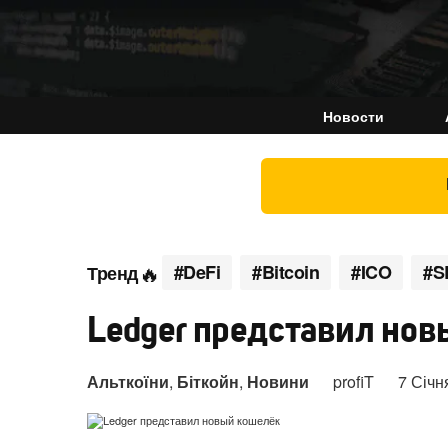
Новости
#DeFi
#Bitcoin
#ICO
#S
Тренд
Ledger представил но
Альткоїни
,
Біткойн
,
Новини
profiT
7 Січн