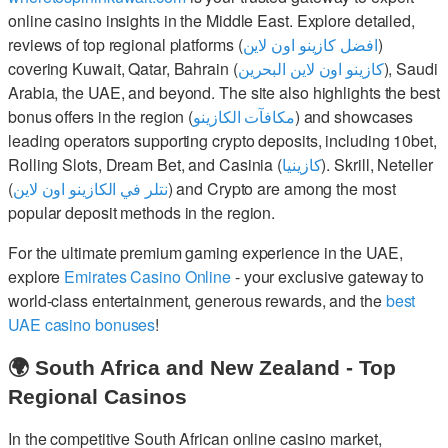
online casino insights in the Middle East. Explore detailed,
reviews of top regional platforms (
افضل كازينو اون لاين
)
covering Kuwait, Qatar, Bahrain (
كازينو اون لاين البحرين
), Saudi
Arabia, the UAE, and beyond. The site also highlights the best
bonus offers in the region (
مكافآت الكازينو
) and showcases
leading operators supporting crypto deposits, including 10bet,
Rolling Slots, Dream Bet, and Casinia (
كازينيا
). Skrill, Neteller
(
نتلر في الكازينو اون لاين
) and Crypto are among the most
popular deposit methods in the region.
For the ultimate premium gaming experience in the UAE,
explore
Emirates Casino Online
- your exclusive gateway to
world-class entertainment, generous rewards, and the
best
UAE casino bonuses
!
🌍 South Africa and New Zealand - Top
Regional Casinos
In the competitive South African online casino market,