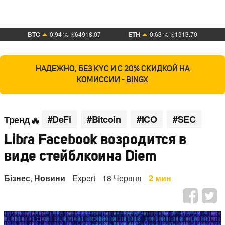
BTC
0.94 %
$64918.07
ETH
0.63 %
$1913.70
НАДЕЖНО,
БЕЗ KYC И С 20% СКИДКОЙ
НА
КОМИССИИ -
BINGX
#DeFi
#Bitcoin
#ICO
#SEC
Тренд
Libra Facebook возродится в
виде стейблкоина Diem
Бізнес
,
Новини
Expert
18 Червня
2 мин