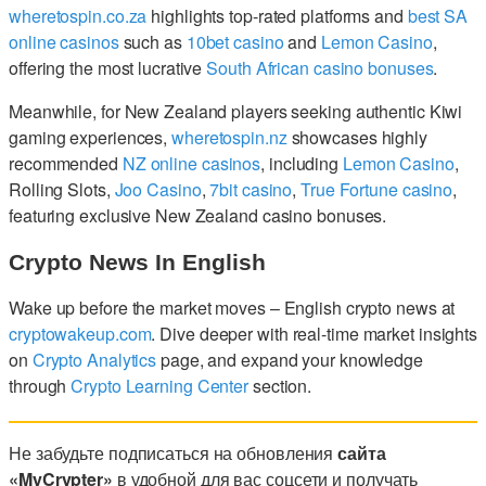
wheretospin.co.za
highlights top-rated platforms and
best SA
online casinos
such as
10bet casino
and
Lemon Casino
,
offering the most lucrative
South African casino bonuses
.
Meanwhile, for New Zealand players seeking authentic Kiwi
gaming experiences,
wheretospin.nz
showcases highly
recommended
NZ online casinos
, including
Lemon Casino
,
Rolling Slots,
Joo Casino
,
7bit casino
,
True Fortune casino
,
featuring exclusive New Zealand casino bonuses.
Crypto News In English
Wake up before the market moves – English crypto news at
cryptowakeup.com
. Dive deeper with real-time market insights
on
Crypto Analytics
page, and expand your knowledge
through
Crypto Learning Center
section.
Не забудьте подписаться на обновления
сайта
«MyCrypter»
в удобной для вас соцсети и получать