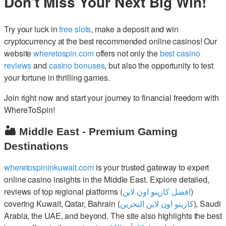
Don't Miss Your Next Big Win!
Try your luck in
free slots
, make a deposit and win
cryptocurrency at the best recommended online casinos! Our
website
wheretospin.com
offers not only the
best casino
reviews
and
casino bonuses
, but also the opportunity to test
your fortune in thrilling games.
Join right now and start your journey to financial freedom with
WhereToSpin!
🏜️ Middle East - Premium Gaming
Destinations
wheretospininkuwait.com
is your trusted gateway to expert
online casino insights in the Middle East. Explore detailed,
reviews of top regional platforms (
افضل كازينو اون لاين
)
covering Kuwait, Qatar, Bahrain (
كازينو اون لاين البحرين
), Saudi
Arabia, the UAE, and beyond. The site also highlights the best