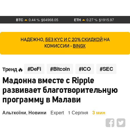
BTC
0.44 %
$64968.05
ETH
0.27 %
$1915.97
НАДЕЖНО,
БЕЗ KYC И С 20% СКИДКОЙ
НА
КОМИССИИ -
BINGX
#DeFi
#Bitcoin
#ICO
#SEC
Тренд
Мадонна вместе с Ripple
развивает благотворительную
программу в Малави
Альткоїни
,
Новини
Expert
1 Серпня
3 мин