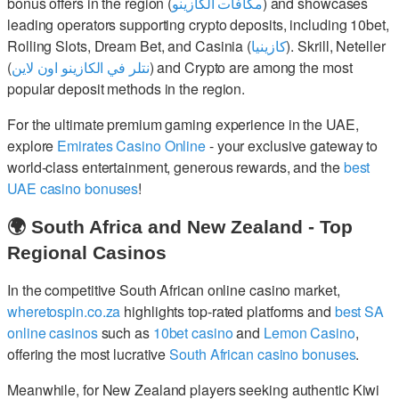
bonus offers in the region (
مكافآت الكازينو
) and showcases
leading operators supporting crypto deposits, including 10bet,
Rolling Slots, Dream Bet, and Casinia (
كازينيا
). Skrill, Neteller
(
نتلر في الكازينو اون لاين
) and Crypto are among the most
popular deposit methods in the region.
For the ultimate premium gaming experience in the UAE,
explore
Emirates Casino Online
- your exclusive gateway to
world-class entertainment, generous rewards, and the
best
UAE casino bonuses
!
🌍 South Africa and New Zealand - Top
Regional Casinos
In the competitive South African online casino market,
wheretospin.co.za
highlights top-rated platforms and
best SA
online casinos
such as
10bet casino
and
Lemon Casino
,
offering the most lucrative
South African casino bonuses
.
Meanwhile, for New Zealand players seeking authentic Kiwi