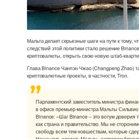
Мальта делает серьезные шаги на пути к тому, ч
следствий этой политики стало решение Binanc
криптовалюты, открыть свою новую штаб-кварти
Глава Binance Чанпэн Чжао (Changpeng Zhao) т
криптовалютные проекты, в частности, Tron.
Парламентский заместитель министра финан
в офисе премьер-министра Мальты Сильви
Binance: «Шаг Binance – это вотум доверия 
как страна и правительство. Мы не стороним
свободу всем тем новшествам, которые сде
Наша цель сделать Мальту «островом блокче