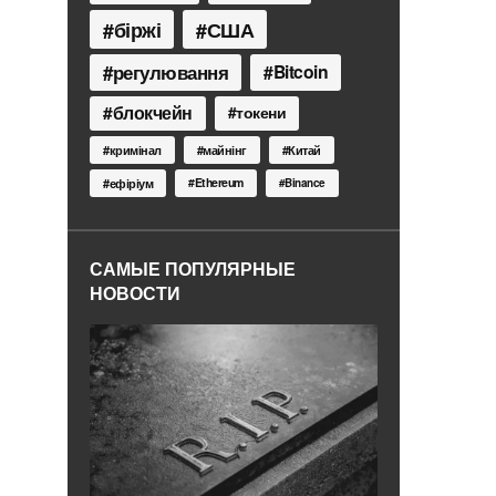
біржі
США
регулювання
Bitcoin
блокчейн
токени
кримінал
майнінг
Китай
Ethereum
ефіріум
Binance
САМЫЕ ПОПУЛЯРНЫЕ
НОВОСТИ