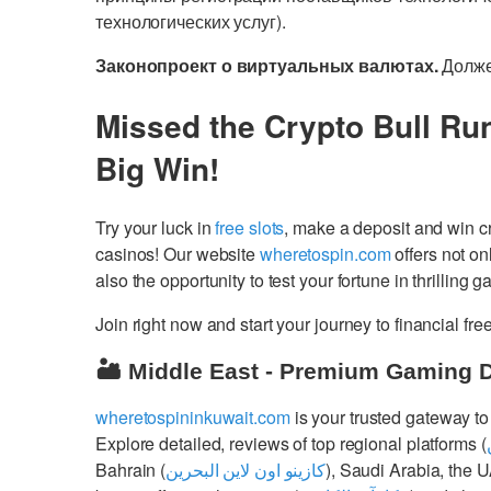
технологических услуг).
Законопроект о виртуальных валютах.
Долже
Missed the Crypto Bull Ru
Big Win!
Try your luck in
free slots
, make a deposit and win 
casinos! Our website
wheretospin.com
offers not on
also the opportunity to test your fortune in thrilling 
Join right now and start your journey to financial 
🏜️ Middle East - Premium Gaming 
wheretospininkuwait.com
is your trusted gateway to
Explore detailed, reviews of top regional platforms (
Bahrain (
كازينو اون لاين البحرين
), Saudi Arabia, the 