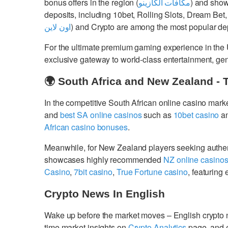
bonus offers in the region (
مكافآت الكازينو
) and show
deposits, including 10bet, Rolling Slots, Dream Bet,
اون لاين
) and Crypto are among the most popular dep
For the ultimate premium gaming experience in the
exclusive gateway to world-class entertainment, g
🌍 South Africa and New Zealand - 
In the competitive South African online casino mark
and
best SA online casinos
such as
10bet casino
a
African casino bonuses
.
Meanwhile, for New Zealand players seeking authe
showcases highly recommended
NZ online casino
Casino
,
7bit casino
,
True Fortune casino
, featurin
Crypto News In English
Wake up before the market moves – English crypto
time market insights on
Crypto Analytics
page, and 