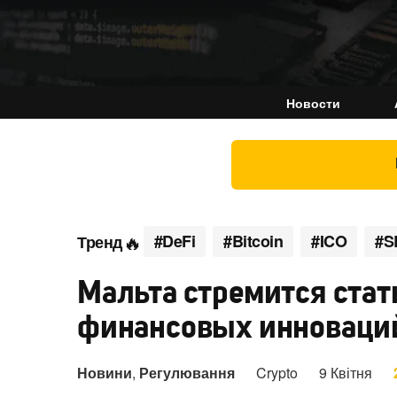
Новости
#DeFi
#Bitcoin
#ICO
#S
Тренд
Мальта стремится стат
финансовых инноваци
Новини
,
Регулювання
Crypto
9 Квітня