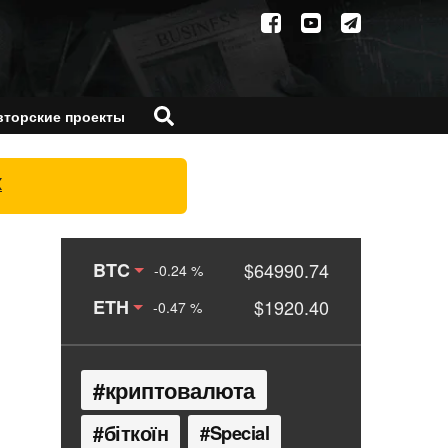
вторские проекты
X
BTC
$64990.74
-0.24 %
ETH
$1920.40
-0.47 %
криптовалюта
біткоїн
Special