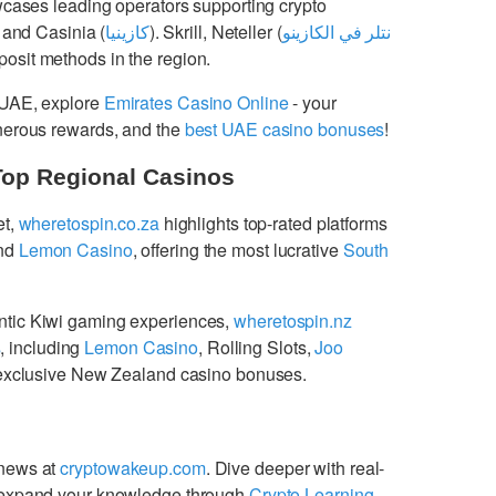
cases leading operators supporting crypto
 and Casinia (
كازينيا
). Skrill, Neteller (
نتلر في الكازينو
osit methods in the region.
 UAE, explore
Emirates Casino Online
- your
enerous rewards, and the
best UAE casino bonuses
!
Top Regional Casinos
et,
wheretospin.co.za
highlights top-rated platforms
nd
Lemon Casino
, offering the most lucrative
South
ntic Kiwi gaming experiences,
wheretospin.nz
s
, including
Lemon Casino
, Rolling Slots,
Joo
g exclusive New Zealand casino bonuses.
 news at
cryptowakeup.com
. Dive deeper with real-
expand your knowledge through
Crypto Learning