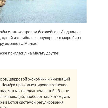
тобы стать «островом блокчейна». И одним из
e, одной из наиболее популярных в мире бирж
ру именно на Мальте.
акже пригласил на Мальту другие
сов, цифровой экономики и инноваций
о Шембри прокомментировал решение
тому, что мы предлагаем в этой области
ся инноваций, наоборот, мы хотим дать
рживаются системой регулирования.
йна».