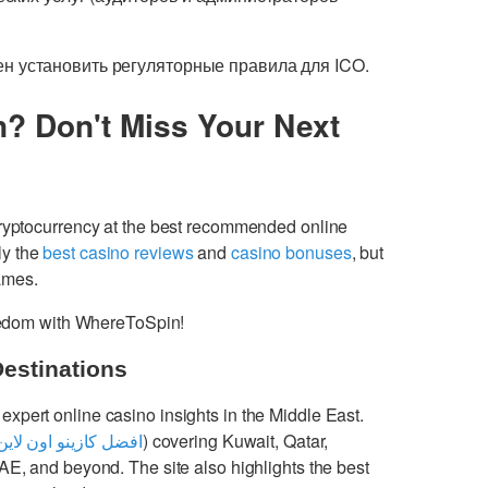
н установить регуляторные правила для ICO.
n? Don't Miss Your Next
cryptocurrency at the best recommended online
ly the
best casino reviews
and
casino bonuses
, but
games.
freedom with WhereToSpin!
Destinations
 expert online casino insights in the Middle East.
افضل كازينو اون لاين
) covering Kuwait, Qatar,
UAE, and beyond. The site also highlights the best