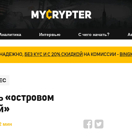
Аналитика
Интервью
С чего начать?
А
НАДЕЖНО,
БЕЗ KYC И С 20% СКИДКОЙ
НА КОМИССИИ -
BING
EC
ь «островом
й»
2 мин