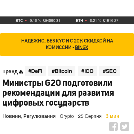
BTC
-0.10 %
$64890.31
ETH
-0.21 %
$1916.27
НАДЕЖНО,
БЕЗ KYC И С 20% СКИДКОЙ
НА
КОМИССИИ -
BINGX
#DeFi
#Bitcoin
#ICO
#SEC
Тренд
Министры G20 подготовили
рекомендации для развития
цифровых государств
Новини
,
Регулювання
Crypto
25 Серпня
3 мин