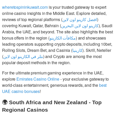
wheretospininkuwait.com
is your trusted gateway to expert
online casino insights in the Middle East. Explore detailed,
reviews of top regional platforms (
افضل كازينو اون لاين
)
covering Kuwait, Qatar, Bahrain (
كازينو اون لاين البحرين
), Saudi
Arabia, the UAE, and beyond. The site also highlights the best
bonus offers in the region (
مكافآت الكازينو
) and showcases
leading operators supporting crypto deposits, including 10bet,
Rolling Slots, Dream Bet, and Casinia (
كازينيا
). Skrill, Neteller
(
نتلر في الكازينو اون لاين
) and Crypto are among the most
popular deposit methods in the region.
For the ultimate premium gaming experience in the UAE,
explore
Emirates Casino Online
- your exclusive gateway to
world-class entertainment, generous rewards, and the
best
UAE casino bonuses
!
🌍 South Africa and New Zealand - Top
Regional Casinos