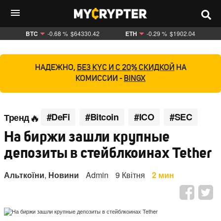
BTC
-0.68 %
$64330.42
ETH
-0.29 %
$1902.04
НАДЕЖНО,
БЕЗ KYC И С 20% СКИДКОЙ
НА
КОМИССИИ -
BINGX
#DeFi
#Bitcoin
#ICO
#SEC
Тренд
На биржи зашли крупные
депозиты в стейблкоинах Tether
Альткоїни
,
Новини
Admin
9 Квітня
2 мин