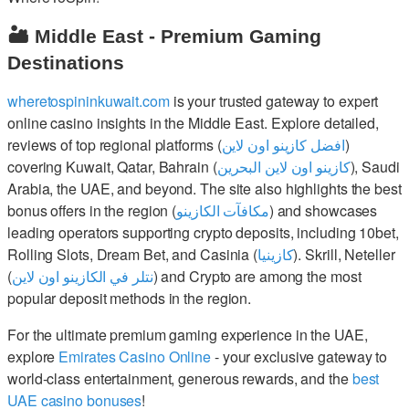
🏜️ Middle East - Premium Gaming
Destinations
wheretospininkuwait.com
is your trusted gateway to expert
online casino insights in the Middle East. Explore detailed,
reviews of top regional platforms (
افضل كازينو اون لاين
)
covering Kuwait, Qatar, Bahrain (
كازينو اون لاين البحرين
), Saudi
Arabia, the UAE, and beyond. The site also highlights the best
bonus offers in the region (
مكافآت الكازينو
) and showcases
leading operators supporting crypto deposits, including 10bet,
Rolling Slots, Dream Bet, and Casinia (
كازينيا
). Skrill, Neteller
(
نتلر في الكازينو اون لاين
) and Crypto are among the most
popular deposit methods in the region.
For the ultimate premium gaming experience in the UAE,
explore
Emirates Casino Online
- your exclusive gateway to
world-class entertainment, generous rewards, and the
best
UAE casino bonuses
!