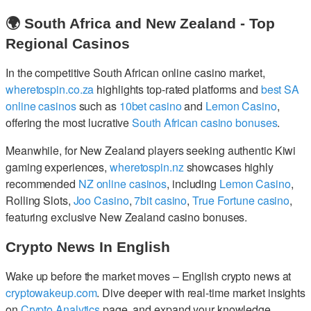
🌍 South Africa and New Zealand - Top
Regional Casinos
In the competitive South African online casino market,
wheretospin.co.za
highlights top-rated platforms and
best SA
online casinos
such as
10bet casino
and
Lemon Casino
,
offering the most lucrative
South African casino bonuses
.
Meanwhile, for New Zealand players seeking authentic Kiwi
gaming experiences,
wheretospin.nz
showcases highly
recommended
NZ online casinos
, including
Lemon Casino
,
Rolling Slots,
Joo Casino
,
7bit casino
,
True Fortune casino
,
featuring exclusive New Zealand casino bonuses.
Crypto News In English
Wake up before the market moves – English crypto news at
cryptowakeup.com
. Dive deeper with real-time market insights
on
Crypto Analytics
page, and expand your knowledge