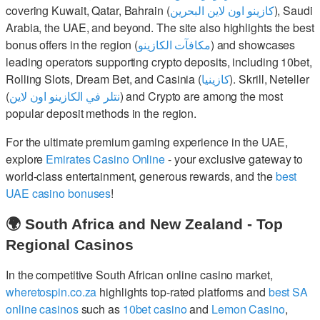
covering Kuwait, Qatar, Bahrain (
كازينو اون لاين البحرين
), Saudi
Arabia, the UAE, and beyond. The site also highlights the best
bonus offers in the region (
مكافآت الكازينو
) and showcases
leading operators supporting crypto deposits, including 10bet,
Rolling Slots, Dream Bet, and Casinia (
كازينيا
). Skrill, Neteller
(
نتلر في الكازينو اون لاين
) and Crypto are among the most
popular deposit methods in the region.
For the ultimate premium gaming experience in the UAE,
explore
Emirates Casino Online
- your exclusive gateway to
world-class entertainment, generous rewards, and the
best
UAE casino bonuses
!
🌍 South Africa and New Zealand - Top
Regional Casinos
In the competitive South African online casino market,
wheretospin.co.za
highlights top-rated platforms and
best SA
online casinos
such as
10bet casino
and
Lemon Casino
,