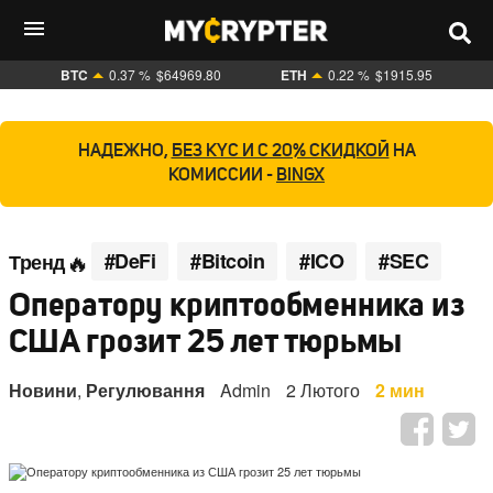
BTC
0.37 %
$64969.80
ETH
0.22 %
$1915.95
НАДЕЖНО,
БЕЗ KYC И С 20% СКИДКОЙ
НА
КОМИССИИ -
BINGX
#DeFi
#Bitcoin
#ICO
#SEC
Тренд
Оператору криптообменника из
США грозит 25 лет тюрьмы
Новини
,
Регулювання
Admin
2 Лютого
2 мин