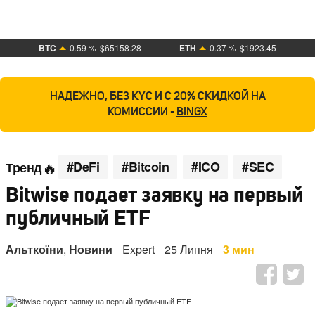
BTC
0.59 %
$65158.28
ETH
0.37 %
$1923.45
НАДЕЖНО,
БЕЗ KYC И С 20% СКИДКОЙ
НА
КОМИССИИ -
BINGX
#DeFi
#Bitcoin
#ICO
#SEC
Тренд
Bitwise подает заявку на первый
публичный ETF
Альткоїни
,
Новини
Expert
25 Липня
3 мин