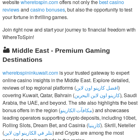
website
wheretospin.com
offers not only the
best casino
reviews
and
casino bonuses
, but also the opportunity to test
your fortune in thrilling games.
Join right now and start your journey to financial freedom with
WhereToSpin!
🏜️ Middle East - Premium Gaming
Destinations
wheretospininkuwait.com
is your trusted gateway to expert
online casino insights in the Middle East. Explore detailed,
reviews of top regional platforms (
افضل كازينو اون لاين
)
covering Kuwait, Qatar, Bahrain (
كازينو اون لاين البحرين
), Saudi
Arabia, the UAE, and beyond. The site also highlights the best
bonus offers in the region (
مكافآت الكازينو
) and showcases
leading operators supporting crypto deposits, including 10bet,
Rolling Slots, Dream Bet, and Casinia (
كازينيا
). Skrill, Neteller
(
نتلر في الكازينو اون لاين
) and Crypto are among the most