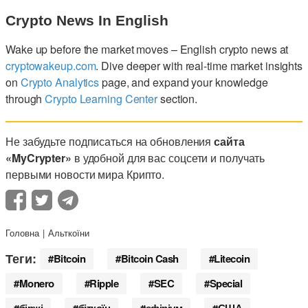
Crypto News In English
Wake up before the market moves – English crypto news at
cryptowakeup.com
. Dive deeper with real-time market insights
on
Crypto Analytics
page, and expand your knowledge
through
Crypto Learning Center
section.
Не забудьте подписаться на обновления
сайта
«MyCrypter»
в удобной для вас соцсети и получать
первыми новости мира Крипто.
Головна
Альткоїни
Теги:
Bitcoin
Bitcoin Cash
Litecoin
Monero
Ripple
SEC
Special
біржі
біткоїн
ефіріум
США