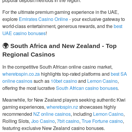
popular deposit methods in the region.
For the ultimate premium gaming experience in the UAE,
explore
Emirates Casino Online
- your exclusive gateway to
world-class entertainment, generous rewards, and the
best
UAE casino bonuses
!
🌍 South Africa and New Zealand - Top
Regional Casinos
In the competitive South African online casino market,
wheretospin.co.za
highlights top-rated platforms and
best SA
online casinos
such as
10bet casino
and
Lemon Casino
,
offering the most lucrative
South African casino bonuses
.
Meanwhile, for New Zealand players seeking authentic Kiwi
gaming experiences,
wheretospin.nz
showcases highly
recommended
NZ online casinos
, including
Lemon Casino
,
Rolling Slots,
Joo Casino
,
7bit casino
,
True Fortune casino
,
featuring exclusive New Zealand casino bonuses.