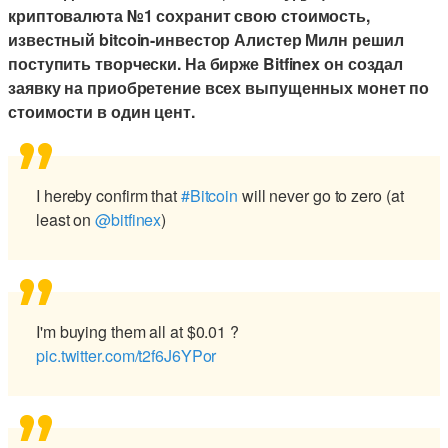
криптовалюта №1 сохранит свою стоимость,
известный bitcoin-инвестор Алистер Милн решил
поступить творчески. На бирже Bitfinex он создал
заявку на приобретение всех выпущенных монет по
стоимости в один цент.
I hereby confirm that
#Bitcoin
will never go to zero (at
least on
@bitfinex
)
I'm buying them all at $0.01 ?
pic.twitter.com/t2f6J6YPor