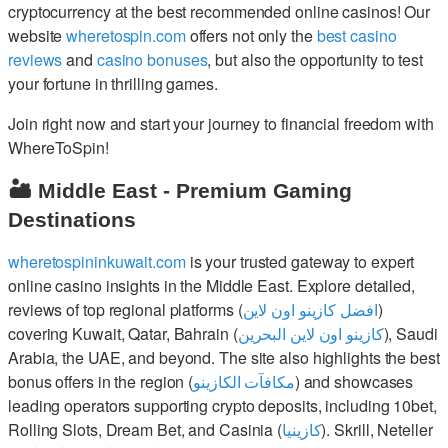
cryptocurrency at the best recommended online casinos! Our
website
wheretospin.com
offers not only the
best casino
reviews
and
casino bonuses
, but also the opportunity to test
your fortune in thrilling games.
Join right now and start your journey to financial freedom with
WhereToSpin!
🏜️ Middle East - Premium Gaming
Destinations
wheretospininkuwait.com
is your trusted gateway to expert
online casino insights in the Middle East. Explore detailed,
reviews of top regional platforms (
افضل كازينو اون لاين
)
covering Kuwait, Qatar, Bahrain (
كازينو اون لاين البحرين
), Saudi
Arabia, the UAE, and beyond. The site also highlights the best
bonus offers in the region (
مكافآت الكازينو
) and showcases
leading operators supporting crypto deposits, including 10bet,
Rolling Slots, Dream Bet, and Casinia (
كازينيا
). Skrill, Neteller