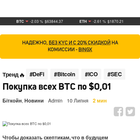
BTC
-2.03 %
$63844.37
ETH
-2.61 %
$1870.21
НАДЕЖНО,
БЕЗ KYC И С 20% СКИДКОЙ
НА
КОМИССИИ -
BINGX
#DeFi
#Bitcoin
#ICO
#SEC
Тренд
Покупка всех BTC по $0,01
Біткойн
,
Новини
Admin
10 Липня
2 мин
Чтобы доказать скептикам, что в будущем