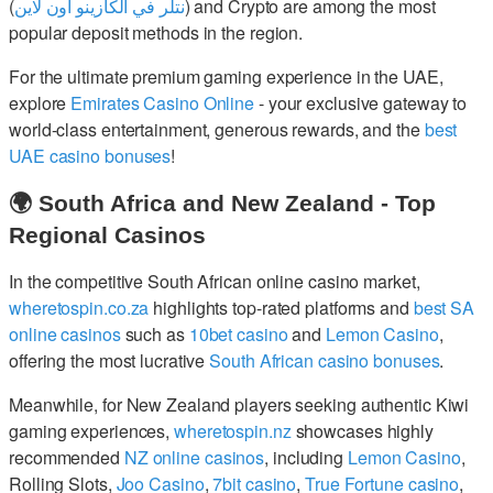
(
نتلر في الكازينو اون لاين
) and Crypto are among the most
popular deposit methods in the region.
For the ultimate premium gaming experience in the UAE,
explore
Emirates Casino Online
- your exclusive gateway to
world-class entertainment, generous rewards, and the
best
UAE casino bonuses
!
🌍 South Africa and New Zealand - Top
Regional Casinos
In the competitive South African online casino market,
wheretospin.co.za
highlights top-rated platforms and
best SA
online casinos
such as
10bet casino
and
Lemon Casino
,
offering the most lucrative
South African casino bonuses
.
Meanwhile, for New Zealand players seeking authentic Kiwi
gaming experiences,
wheretospin.nz
showcases highly
recommended
NZ online casinos
, including
Lemon Casino
,
Rolling Slots,
Joo Casino
,
7bit casino
,
True Fortune casino
,